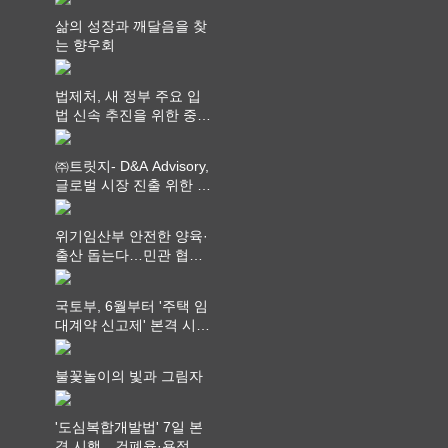
삶의 성장과 깨달음을 찾
는 향우회
법제처, 새 정부 주요 입
법 신속 추진을 위한 중앙
부처 법무담당관 회의 개
최
㈜트릿지- D&A Advisory,
글로벌 시장 진출 위한 전
략적 업무협약 체결
위기임산부 안전한 양육·
출산 돕는다…민관 협력
체계 구축
국토부, 6월부터 '주택 임
대계약 신고제' 본격 시
행…실거래가 투명화 기
대
불꽃놀이의 빛과 그림자
'도심복합개발법' 7일 본
격 시행…건폐율·용적률