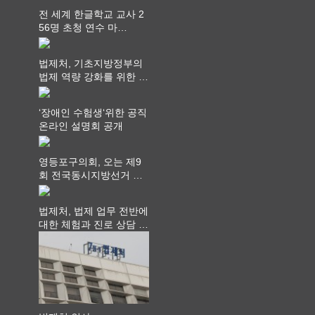
전 세계 한글학교 교사 2
56명 초청 연수 마
쳐...“수업은 더 깊게, 교
사 연결은 더 넓게”
법제처, 기초지방정부의
법제 역량 강화를 위한 전
라권 현장설명회 개최
‘장애인 수험생‘위한 공직
온라인 설명회 공개
영등포구의회, 오는 제9
회 전국동시지방선거 ‧
"공직사회는 어느 때보다
공정하고 책임 있는 자세
법제처, 법제 업무 전반에
를 지켜야 할 것"
대한 체험과 진로 상담 기
회 제공