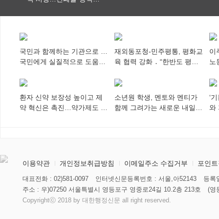
특례 부여
국민과 함께하는 기관으로 …
재외동포청-민주평통, 평화교
이
국민에게 실질적으로 도움이
육 협력 강화 ․ “한반도 평화,
노
되어야
차세대 동포가 세계에 알리
추
다”
환자 신약 보장성 높이고 제
소년원 학생, 멘토와 멘티가
‘
약 혁신은 촉진…약가제도 개
함께 그려가는 새로운 내일
와
편안 의결
향해
미
이용약관
개인정보취급방침
이메일주소 수집거부
포인트
대표전화 : 02)581-0097
인터넷신문등록번호 : 서울,아52143
등록일
주소 : 우)07250 서울특별시 영등포구 영중로24길 10.2층 213호
(영
Copyrightⓒ 2018 by 대한행정신문 all right reserved.