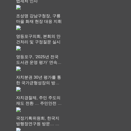
법제처 인사
조성명 강남구청장, 구룡
마을 화재 현장 대응 지휘
영등포구의회, 본회의 안
건처리 및 구정질문 실시
영등포구, ‘2025년 전국
도서관 운영 평가’ 연속
최고 영예 장관상에서 ‘대
통령상’ 수상
자치분권 30년 평가를 통
한 국가균형성장의 방향
과 과제 논의
자치경찰제, 주민 주도의
재도 전환 … 주민안전 치
안서비스가 최우선 되어
야
국정기획위원회, 한국지
방행정연구원 방문… 국
가균형성장 논의