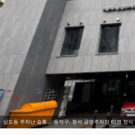
상도동 주차난 숨통… 동작구, 청석 공영주차장 61면 정식