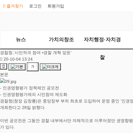
즐겨찾기
로그인
회원가입
뉴스
가치의창조
자치행정·자치경
경찰청,‘시민적극 참여 ⦁경찰 개혁 앞둔’
찰
20-10-04 13:24
본문
- 인권영향평가 정책제안 공모전
- 인권영향평가제의 시민참여 제도화
경찰청(청장 김창룡)은 중앙정부 부처 최초로 도입하여 운영 중인 ‘인권
개최한다고 28일 밝혔다.
이번 공모전은 그동안 경찰 내부에서만 자체적으로 이루어졌던 권영향평
가 있다.