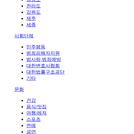
전라도
강원도
제주
세종
사회단체
민주평등
범죄피해자지원
법사랑,범죄예방
대한변호사협회
대한법률구조공단
기타
문화
건강
음식/맛집
여행/레져
스포츠
연예
공연