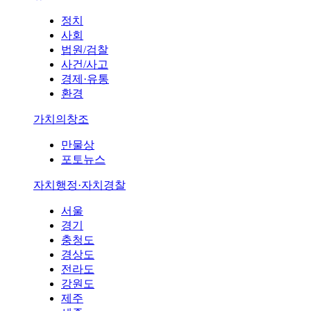
정치
사회
법원/검찰
사건/사고
경제·유통
환경
가치의창조
만물상
포토뉴스
자치행정·자치경찰
서울
경기
충청도
경상도
전라도
강원도
제주