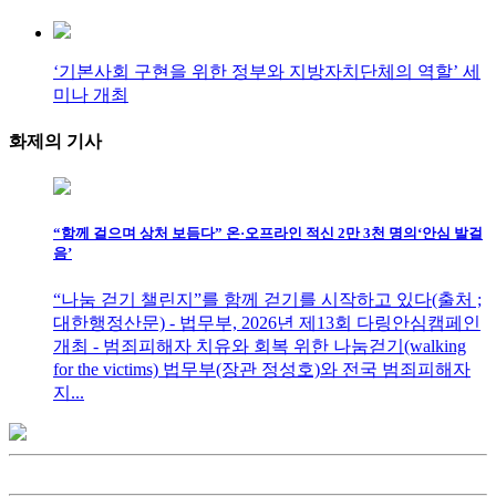
‘기본사회 구현을 위한 정부와 지방자치단체의 역할’ 세
미나 개최
화제의
기사
“함께 걸으며 상처 보듬다” 온·오프라인 적신 2만 3천 명의‘안심 발걸
음’
“나눔 걷기 챌린지”를 함께 걷기를 시작하고 있다(출처 ;
대한행정산문) - 법무부, 2026년 제13회 다링안심캠페인
개최 - 범죄피해자 치유와 회복 위한 나눔걷기(walking
for the victims) 법무부(장관 정성호)와 전국 범죄피해자
지...