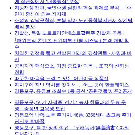
예 장관상에서 ‘대통령상’ 수상
지방재정 개편, 국민주권 실현의 핵심 과제로 부각 … 주
민이 중심이 되는 지자체
조성명 강남구청장, 초복 맞아 노인종합복지관서 삼계탕
배식 봉사
경찰청, 독일 노르트라인베스트팔렌주 경찰과 공동 ·
｢허위조작 콘텐츠 진위여부 판별 시스템｣ 본격 개발 착
수
치열한 경쟁을 뚫고 선발된 미래의 경찰관들 · 사명과 비
전
공직자의 핵심요소, 가장 중요한 덕목 …조직의 신뢰성 ·
청렴
따뜻한 마음을 느낄 수 있는 어린이들 작품전
자치구에 지닌 역사를 찾아서 … 어느 곳이 핫플레이스
영등포구, 유튜브 조회수 1등 공신 ‘공뭔것들’시즌2 공개
영등포구, '인기 자격증' 전기기능사 취득과정 무료 운
영…중장년 교육생 모집
영등포역 남쪽 노후 주거지, 48층, 3366세대 초고층 주거
단지로 탈바꿈
영등포구, 책 한 장의 여유…‘무해독서(無害讀書)’ 야외
도서관 개최