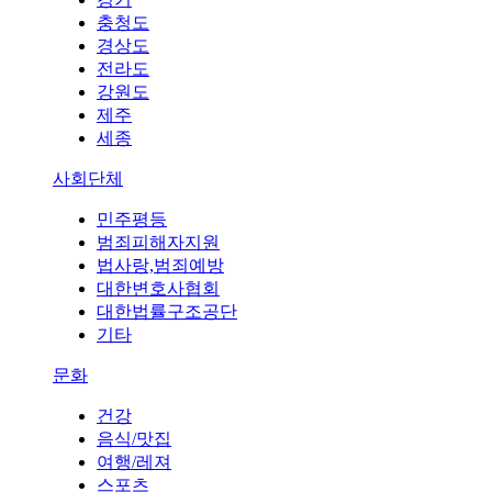
충청도
경상도
전라도
강원도
제주
세종
사회단체
민주평등
범죄피해자지원
법사랑,범죄예방
대한변호사협회
대한법률구조공단
기타
문화
건강
음식/맛집
여행/레져
스포츠