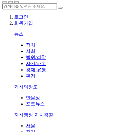
로그인
회원가입
뉴스
정치
사회
법원/검찰
사건/사고
경제·유통
환경
가치의창조
만물상
포토뉴스
자치행정·자치경찰
서울
경기