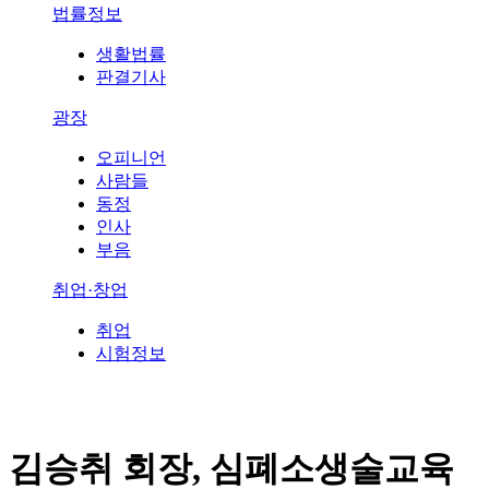
법률정보
생활법률
판결기사
광장
오피니언
사람들
동정
인사
부음
취업·창업
취업
시험정보
김승취 회장, 심폐소생술교육