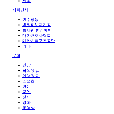
세종
사회단체
민주평등
범죄피해자지원
법사랑,범죄예방
대한변호사협회
대한법률구조공단
기타
문화
건강
음식/맛집
여행/레져
스포츠
연예
공연
전시
영화
동영상