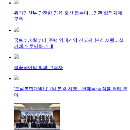
위기임산부 안전한 양육·출산 돕는다…민관 협력체계
구축
국토부, 6월부터 '주택 임대계약 신고제' 본격 시행…실
거래가 투명화 기대
불꽃놀이의 빛과 그림자
'도심복합개발법' 7일 본격 시행…건폐율·용적률 특례 부
여