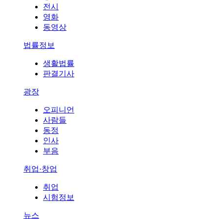
전시
영화
동영상
법률정보
생활법률
판결기사
광장
오피니언
사람들
동정
인사
부음
취업·창업
취업
시험정보
뉴스