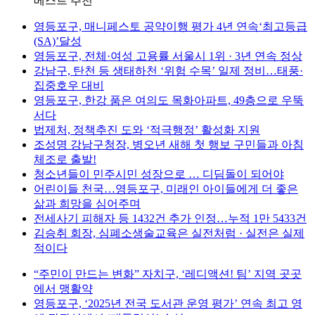
베스트 추천
영등포구, 매니페스토 공약이행 평가 4년 연속‘최고등급
(SA)’달성
영등포구, 전체·여성 고용률 서울시 1위 · 3년 연속 정상
강남구, 탄천 등 생태하천 ‘위험 수목’ 일제 정비…태풍·
집중호우 대비
영등포구, 한강 품은 여의도 목화아파트, 49층으로 우뚝
서다
법제처, 정책추진 도와 ‘적극행정’ 활성화 지원
조성명 강남구청장, 병오년 새해 첫 행보 구민들과 아침
체조로 출발!
청소년들이 민주시민 성장으로 … 디딤돌이 되어야
어린이들 천국…영등포구, 미래인 아이들에게 더 좋은
삶과 희망을 심어주며
전세사기 피해자 등 1432건 추가 인정…누적 1만 5433건
김승취 회장, 심폐소생술교육은 실전처럼 · 실전은 실제
적이다
“주민이 만드는 변화” 자치구, ‘레디액션! 팀’ 지역 곳곳
에서 맹활약
영등포구, ‘2025년 전국 도서관 운영 평가’ 연속 최고 영