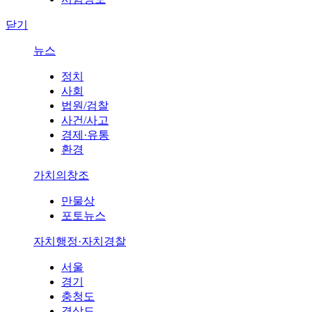
닫기
뉴스
정치
사회
법원/검찰
사건/사고
경제·유통
환경
가치의창조
만물상
포토뉴스
자치행정·자치경찰
서울
경기
충청도
경상도