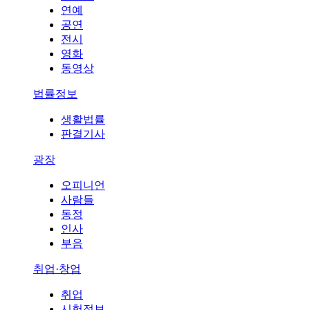
연예
공연
전시
영화
동영상
법률정보
생활법률
판결기사
광장
오피니언
사람들
동정
인사
부음
취업·창업
취업
시험정보