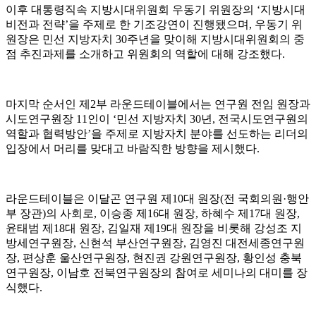
이후 대통령직속 지방시대위원회 우동기 위원장의
‘
지방시대
비전과 전략
’
을 주제로 한 기조강연이 진행됐으며
,
우동기 위
원장은 민선 지방자치
30
주년을 맞이해 지방시대위원회의 중
점 추진과제를 소개하고 위원회의 역할에 대해 강조했다
.
마지막 순서인 제
2
부 라운드테이블에서는 연구원 전임 원장과
시도연구원장
11
인이
‘
민선 지방자치
30
년
,
전국시도연구원의
역할과 협력방안
’
을 주제로 지방자치 분야를 선도하는 리더의
입장에서 머리를 맞대고 바람직한 방향을 제시했다
.
라운드테이블은 이달곤 연구원 제
10
대 원장
(
전 국회의원
·
행안
부 장관
)
의 사회로
,
이승종 제
16
대 원장
,
하혜수 제
17
대 원장
,
윤태범 제
18
대 원장
,
김일재 제
19
대 원장을 비롯해 강성조 지
방세연구원장
,
신현석 부산연구원장
,
김영진 대전세종연구원
장
,
편상훈 울산연구원장
,
현진권 강원연구원장
,
황인성 충북
연구원장
,
이남호 전북연구원장의 참여로 세미나의 대미를 장
식했다
.