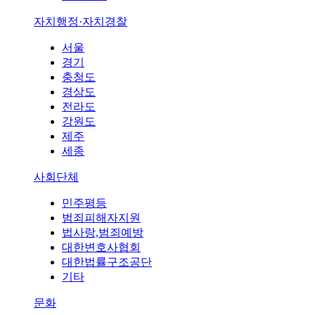
자치행정·자치경찰
서울
경기
충청도
경상도
전라도
강원도
제주
세종
사회단체
민주평등
범죄피해자지원
법사랑,범죄예방
대한변호사협회
대한법률구조공단
기타
문화