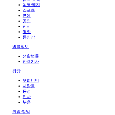
여행/레져
스포츠
연예
공연
전시
영화
동영상
법률정보
생활법률
판결기사
광장
오피니언
사람들
동정
인사
부음
취업·창업