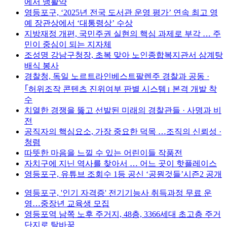
에서 맹활약
영등포구, ‘2025년 전국 도서관 운영 평가’ 연속 최고 영
예 장관상에서 ‘대통령상’ 수상
지방재정 개편, 국민주권 실현의 핵심 과제로 부각 … 주
민이 중심이 되는 지자체
조성명 강남구청장, 초복 맞아 노인종합복지관서 삼계탕
배식 봉사
경찰청, 독일 노르트라인베스트팔렌주 경찰과 공동 ·
｢허위조작 콘텐츠 진위여부 판별 시스템｣ 본격 개발 착
수
치열한 경쟁을 뚫고 선발된 미래의 경찰관들 · 사명과 비
전
공직자의 핵심요소, 가장 중요한 덕목 …조직의 신뢰성 ·
청렴
따뜻한 마음을 느낄 수 있는 어린이들 작품전
자치구에 지닌 역사를 찾아서 … 어느 곳이 핫플레이스
영등포구, 유튜브 조회수 1등 공신 ‘공뭔것들’시즌2 공개
영등포구, '인기 자격증' 전기기능사 취득과정 무료 운
영…중장년 교육생 모집
영등포역 남쪽 노후 주거지, 48층, 3366세대 초고층 주거
단지로 탈바꿈