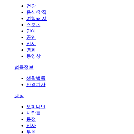
건강
음식/맛집
여행/레져
스포츠
연예
공연
전시
영화
동영상
법률정보
생활법률
판결기사
광장
오피니언
사람들
동정
인사
부음