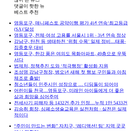
댓글이 핫한 뉴
베스트 추천
영등포구, 매니페스토 공약이행 평가 4년 연속‘최고등급
(SA)’달성
영등포구, 전체·여성 고용률 서울시 1위 · 3년 연속 정상
강남구, 탄천 등 생태하천 ‘위험 수목’ 일제 정비…태풍·
집중호우 대비
영등포구, 한강 품은 여의도 목화아파트, 49층으로 우뚝
서다
법제처, 정책추진 도와 ‘적극행정’ 활성화 지원
조성명 강남구청장, 병오년 새해 첫 행보 구민들과 아침
체조로 출발!
청소년들이 민주시민 성장으로 … 디딤돌이 되어야
어린이들 천국…영등포구, 미래인 아이들에게 더 좋은
삶과 희망을 심어주며
전세사기 피해자 등 1432건 추가 인정…누적 1만 5433건
김승취 회장, 심폐소생술교육은 실전처럼 · 실전은 실제
적이다
“주민이 만드는 변화” 자치구, ‘레디액션! 팀’ 지역 곳곳