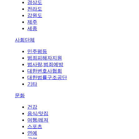
경상도
전라도
강원도
제주
세종
사회단체
민주평등
범죄피해자지원
법사랑,범죄예방
대한변호사협회
대한법률구조공단
기타
문화
건강
음식/맛집
여행/레져
스포츠
연예