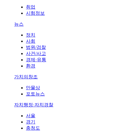
취업
시험정보
뉴스
정치
사회
법원/검찰
사건/사고
경제·유통
환경
가치의창조
만물상
포토뉴스
자치행정·자치경찰
서울
경기
충청도