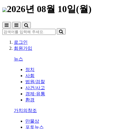
2026년 08월 10일(월)
로그인
회원가입
뉴스
정치
사회
법원/검찰
사건/사고
경제·유통
환경
가치의창조
만물상
포토뉴스