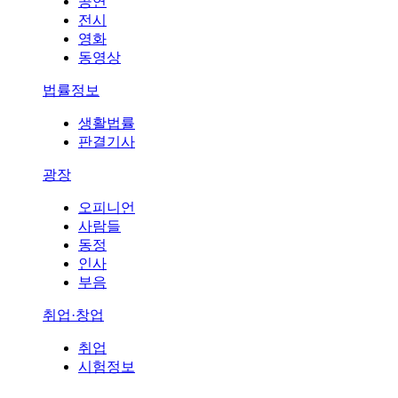
공연
전시
영화
동영상
법률정보
생활법률
판결기사
광장
오피니언
사람들
동정
인사
부음
취업·창업
취업
시험정보