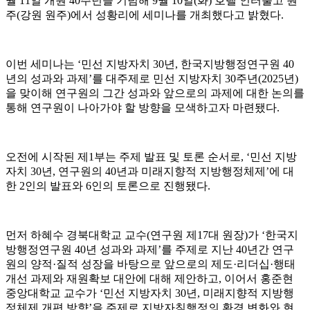
월
11
일 개원
40
주년을 기념해
9
월
10
일
(
화
)
호텔 인터불고 원
주
(
강원 원주
)
에서 성황리에 세미나를 개최했다고 밝혔다
.
이번 세미나는
‘
민선 지방자치
30
년
,
한국지방행정연구원
40
년의 성과와 과제
’
를 대주제로 민선 지방자치
30
주년
(2025
년
)
을 맞이해 연구원의 그간 성과와 앞으로의 과제에 대한 논의를
통해 연구원이 나아가야 할 방향을 모색하고자 마련됐다
.
오전에 시작된 제
1
부는 주제 발표 및 토론 순서로
, ‘
민선 지방
자치
30
년
,
연구원의
40
년과 미래지향적 지방행정체제
’
에 대
한
2
인의 발표와
6
인의 토론으로 진행됐다
.
먼저 하혜수 경북대학교 교수
(
연구원 제
17
대 원장
)
가
‘
한국지
방행정연구원
40
년 성과와 과제
’
를 주제로 지난
40
년간 연구
원의 양적
·
질적 성장을 바탕으로 앞으로의 제도
·
리더십
·
행태
개선 과제와 재원확보 대안에 대해 제안하고
,
이어서 홍준현
중앙대학교 교수가
‘
민선 지방자치
30
년
,
미래지향적 지방행
정체제 개편 방향
’
을 주제로 지방자칟행정의 환경 변화와 현