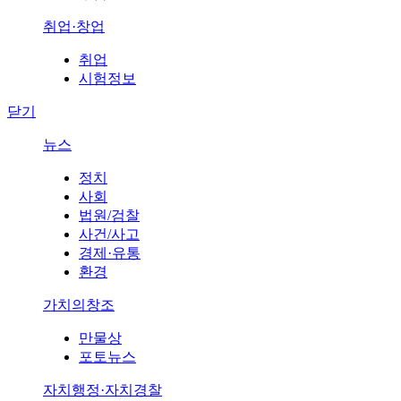
취업·창업
취업
시험정보
닫기
뉴스
정치
사회
법원/검찰
사건/사고
경제·유통
환경
가치의창조
만물상
포토뉴스
자치행정·자치경찰