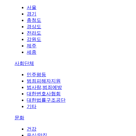
서울
경기
충청도
경상도
전라도
강원도
제주
세종
사회단체
민주평등
범죄피해자지원
법사랑,범죄예방
대한변호사협회
대한법률구조공단
기타
문화
건강
음식/맛집