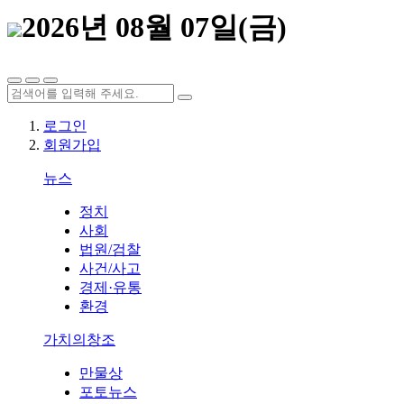
2026년 08월 07일(금)
로그인
회원가입
뉴스
정치
사회
법원/검찰
사건/사고
경제·유통
환경
가치의창조
만물상
포토뉴스