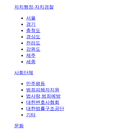
자치행정·자치경찰
서울
경기
충청도
경상도
전라도
강원도
제주
세종
사회단체
민주평등
범죄피해자지원
법사랑,범죄예방
대한변호사협회
대한법률구조공단
기타
문화