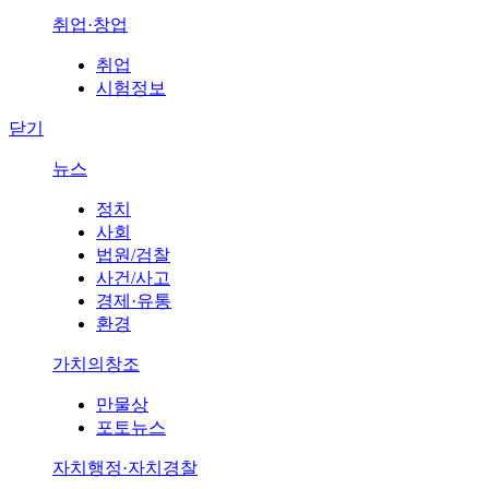
취업·창업
취업
시험정보
닫기
뉴스
정치
사회
법원/검찰
사건/사고
경제·유통
환경
가치의창조
만물상
포토뉴스
자치행정·자치경찰