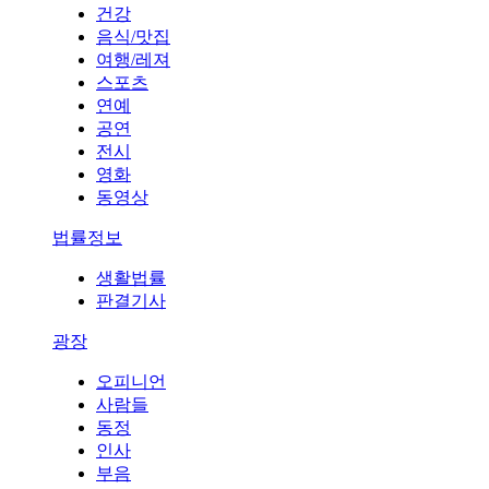
건강
음식/맛집
여행/레져
스포츠
연예
공연
전시
영화
동영상
법률정보
생활법률
판결기사
광장
오피니언
사람들
동정
인사
부음