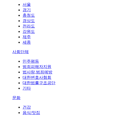
서울
경기
충청도
경상도
전라도
강원도
제주
세종
사회단체
민주평등
범죄피해자지원
법사랑,범죄예방
대한변호사협회
대한법률구조공단
기타
문화
건강
음식/맛집