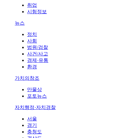
취업
시험정보
뉴스
정치
사회
법원/검찰
사건/사고
경제·유통
환경
가치의창조
만물상
포토뉴스
자치행정·자치경찰
서울
경기
충청도