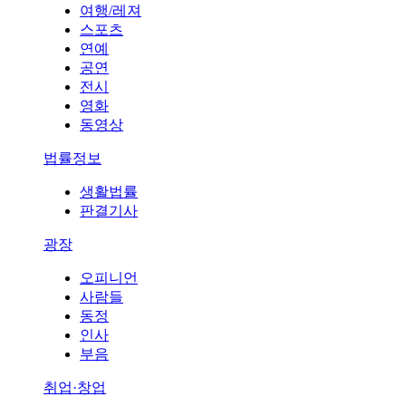
여행/레져
스포츠
연예
공연
전시
영화
동영상
법률정보
생활법률
판결기사
광장
오피니언
사람들
동정
인사
부음
취업·창업