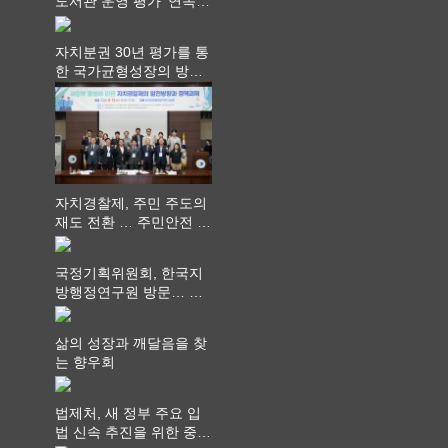
도서관 운영 평가’ 연속
최고 영예 장관상에서 ‘대
통령상’ 수상
자치분권 30년 평가를 통
한 국가균형성장의 방향
과 과제 논의
자치경찰제, 주민 주도의
재도 전환 … 주민안전 치
안서비스가 최우선 되어
야
국정기획위원회, 한국지
방행정연구원 방문… 국
가균형성장 논의
삶의 성장과 깨달음을 찾
는 향우회
법제처, 새 정부 주요 입
법 신속 추진을 위한 중앙