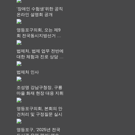
‘장애인 수험생‘위한 공직
온라인 설명회 공개
영등포구의회, 오는 제9
회 전국동시지방선거 ‧
"공직사회는 어느 때보다
공정하고 책임 있는 자세
법제처, 법제 업무 전반에
를 지켜야 할 것"
대한 체험과 진로 상담 기
회 제공
법제처 인사
조성명 강남구청장, 구룡
마을 화재 현장 대응 지휘
영등포구의회, 본회의 안
건처리 및 구정질문 실시
영등포구, ‘2025년 전국