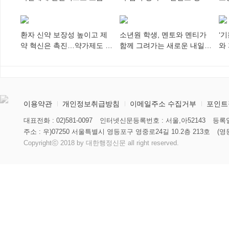
되어야
차세대 동포가 세계에 알리
추
다”
환자 신약 보장성 높이고 제
소년원 학생, 멘토와 멘티가
‘
약 혁신은 촉진…약가제도 개
함께 그려가는 새로운 내일
와
편안 의결
향해
미
이용약관
개인정보취급방침
이메일주소 수집거부
포인트
대표전화 : 02)581-0097
인터넷신문등록번호 : 서울,아52143
등록일
주소 : 우)07250 서울특별시 영등포구 영중로24길 10.2층 213호
(영
Copyrightⓒ 2018 by 대한행정신문 all right reserved.