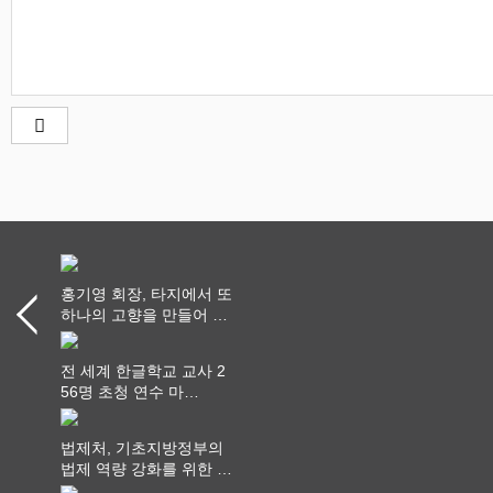
홍기영 회장, 타지에서 또
하나의 고향을 만들어 가
다
전 세계 한글학교 교사 2
56명 초청 연수 마
쳐...“수업은 더 깊게, 교
사 연결은 더 넓게”
법제처, 기초지방정부의
법제 역량 강화를 위한 전
라권 현장설명회 개최