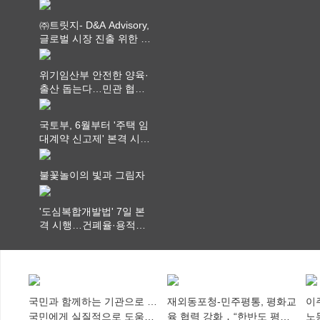
부처 법무담당관 회의 개
최
㈜트릿지- D&A Advisory,
글로벌 시장 진출 위한 전
략적 업무협약 체결
위기임산부 안전한 양육·
출산 돕는다…민관 협력
체계 구축
국토부, 6월부터 '주택 임
대계약 신고제' 본격 시
행…실거래가 투명화 기
대
불꽃놀이의 빛과 그림자
'도심복합개발법' 7일 본
격 시행…건폐율·용적률
특례 부여
국민과 함께하는 기관으로 …
재외동포청-민주평통, 평화교
이
국민에게 실질적으로 도움이
육 협력 강화 ․ “한반도 평화,
노