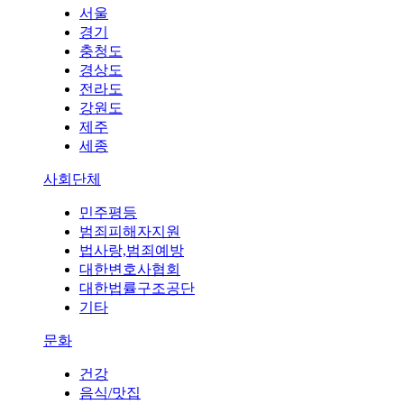
서울
경기
충청도
경상도
전라도
강원도
제주
세종
사회단체
민주평등
범죄피해자지원
법사랑,범죄예방
대한변호사협회
대한법률구조공단
기타
문화
건강
음식/맛집