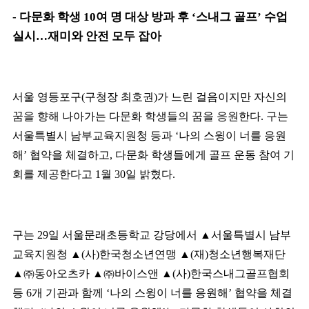
-
다문화 학생
10
여 명 대상 방과 후
‘
스내그 골프
’
수업
실시
…
재미와 안전 모두 잡아
서울 영등포구
(
구청장 최호권
)
가 느린 걸음이지만 자신의
꿈을 향해 나아가는 다문화 학생들의 꿈을 응원한다
.
구는
서울특별시 남부교육지원청 등과
‘
나의 스윙이 너를 응원
해
’
협약을 체결하고
,
다문화 학생들에게 골프 운동 참여 기
회를 제공한다고
1
월
30
일 밝혔다
.
구는
29
일 서울문래초등학교 강당에서
▲
서울특별시 남부
교육지원청
▲
(
사
)
한국청소년연맹
▲
(
재
)
청소년행복재단
▲㈜
동아오츠카
▲㈜
바이스앤
▲
(
사
)
한국스내그골프협회
등
6
개 기관과 함께
‘
나의 스윙이 너를 응원해
’
협약을 체결