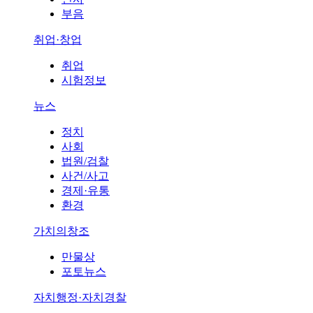
부음
취업·창업
취업
시험정보
뉴스
정치
사회
법원/검찰
사건/사고
경제·유통
환경
가치의창조
만물상
포토뉴스
자치행정·자치경찰