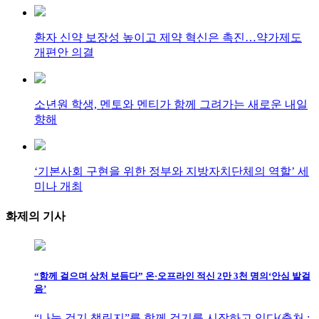
환자 신약 보장성 높이고 제약 혁신은 촉진…약가제도
개편안 의결
소년원 학생, 멘토와 멘티가 함께 그려가는 새로운 내일
향해
‘기본사회 구현을 위한 정부와 지방자치단체의 역할’ 세
미나 개최
화제의
기사
“함께 걸으며 상처 보듬다” 온·오프라인 적신 2만 3천 명의‘안심 발걸
음’
“나눔 걷기 챌린지”를 함께 걷기를 시작하고 있다(출처 ;