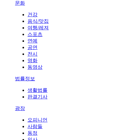
문화
건강
음식/맛집
여행/레져
스포츠
연예
공연
전시
영화
동영상
법률정보
생활법률
판결기사
광장
오피니언
사람들
동정
인사