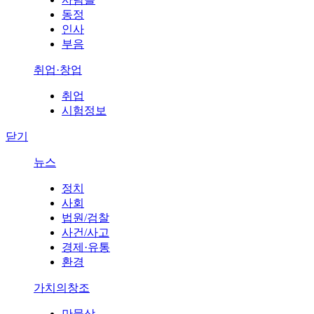
동정
인사
부음
취업·창업
취업
시험정보
닫기
뉴스
정치
사회
법원/검찰
사건/사고
경제·유통
환경
가치의창조
만물상