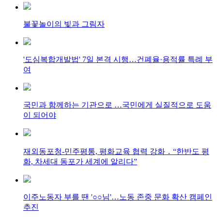
불꽃놀이의 빛과 그림자
'도심복합개발법' 7일 본격 시행…건폐율·용적률 특례 부
여
국민과 함께하는 기관으로 …국민에게 실질적으로 도움
이 되어야
재외동포청-민주평통, 평화교육 협력 강화 ․ “한반도 평
화, 차세대 동포가 세계에 알리다”
이주노동자 부를 땐 '○○님'…노동 존중 문화 확산 캠페인
추진