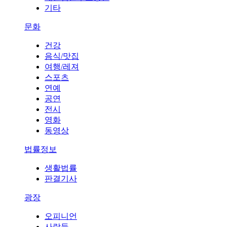
기타
문화
건강
음식/맛집
여행/레져
스포츠
연예
공연
전시
영화
동영상
법률정보
생활법률
판결기사
광장
오피니언
사람들