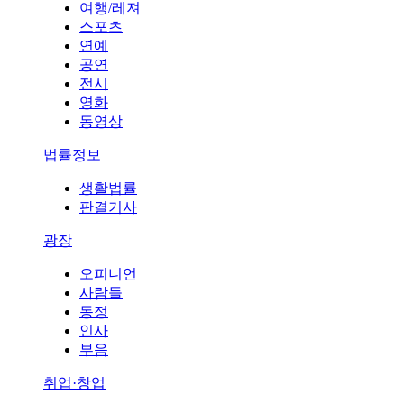
여행/레져
스포츠
연예
공연
전시
영화
동영상
법률정보
생활법률
판결기사
광장
오피니언
사람들
동정
인사
부음
취업·창업