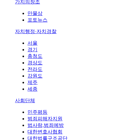
가치의창조
만물상
포토뉴스
자치행정·자치경찰
서울
경기
충청도
경상도
전라도
강원도
제주
세종
사회단체
민주평등
범죄피해자지원
법사랑,범죄예방
대한변호사협회
대한법률구조공단