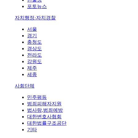
포토뉴스
자치행정·자치경찰
서울
경기
충청도
경상도
전라도
강원도
제주
세종
사회단체
민주평등
범죄피해자지원
법사랑,범죄예방
대한변호사협회
대한법률구조공단
기타