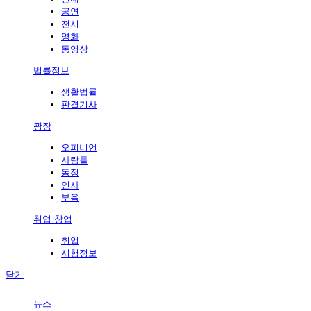
공연
전시
영화
동영상
법률정보
생활법률
판결기사
광장
오피니언
사람들
동정
인사
부음
취업·창업
취업
시험정보
닫기
뉴스