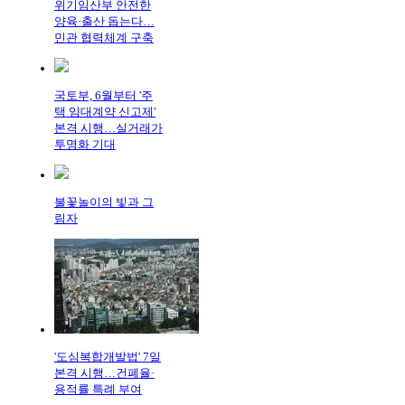
위기임산부 안전한
양육·출산 돕는다…
민관 협력체계 구축
국토부, 6월부터 '주
택 임대계약 신고제'
본격 시행…실거래가
투명화 기대
불꽃놀이의 빛과 그
림자
'도심복합개발법' 7일
본격 시행…건폐율·
용적률 특례 부여