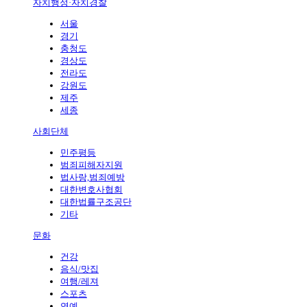
자치행정·자치경찰
서울
경기
충청도
경상도
전라도
강원도
제주
세종
사회단체
민주평등
범죄피해자지원
법사랑,범죄예방
대한변호사협회
대한법률구조공단
기타
문화
건강
음식/맛집
여행/레져
스포츠
연예