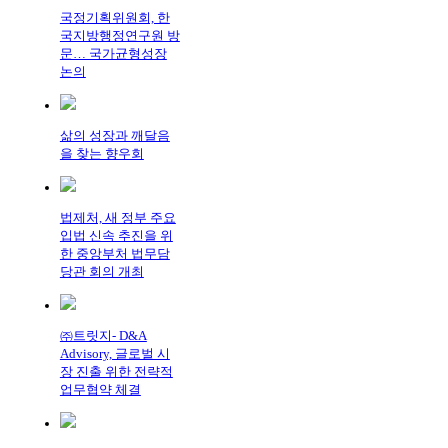
국정기획위원회, 한
국지방행정연구원 방
문… 국가균형성장
논의
삶의 성장과 깨달음
을 찾는 향우회
법제처, 새 정부 주요
입법 신속 추진을 위
한 중앙부처 법무담
당관 회의 개최
㈜트릿지- D&A
Advisory, 글로벌 시
장 진출 위한 전략적
업무협약 체결