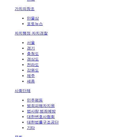
가치의창조
만물상
포토뉴스
자치행정·자치경찰
서울
경기
충청도
경상도
전라도
강원도
제주
세종
사회단체
민주평등
범죄피해자지원
법사랑,범죄예방
대한변호사협회
대한법률구조공단
기타