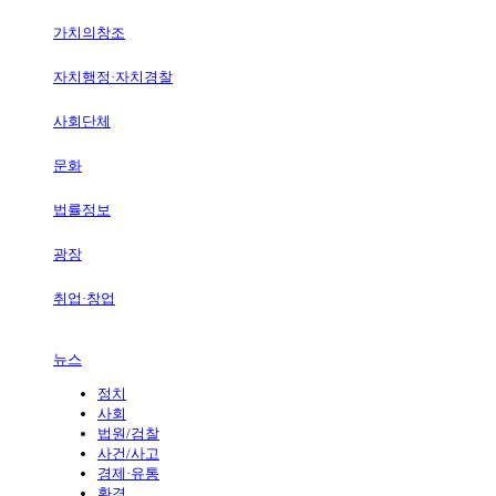
가치의창조
자치행정·자치경찰
사회단체
문화
법률정보
광장
취업·창업
뉴스
정치
사회
법원/검찰
사건/사고
경제·유통
환경