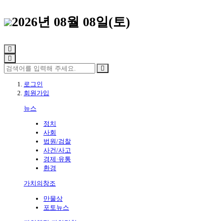
2026년 08월 08일(토)
로그인
회원가입
뉴스
정치
사회
법원/검찰
사건/사고
경제·유통
환경
가치의창조
만물상
포토뉴스