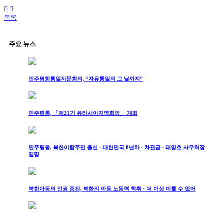
목록
주요 뉴스
민주평화통일자문회의, “자유통일의 그 날까지”
민주평통, 「제21기 유라시아지역회의」 개최
민주평통, 북한이탈주민 출신 · 대한민국 8년차 · 차관급 · 태영호 사무처장
임명
북한아동의 인권 증진, 북한의 아동 노동력 착취 · 더 이상 미룰 수 없어