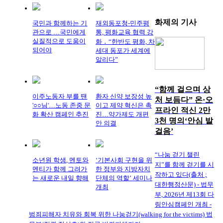
화제의
기사
국민과 함께하는 기
재외동포청-민주평
관으로 …국민에게
통, 평화교육 협력 강
실질적으로 도움이
화 ․ “한반도 평화, 차
되어야
세대 동포가 세계에
알리다”
“함께 걸으며 상
이주노동자 부를 땐
환자 신약 보장성 높
처 보듬다” 온·오
'○○님'…노동 존중 문
이고 제약 혁신은 촉
프라인 적신 2만
화 확산 캠페인 추진
진…약가제도 개편
3천 명의‘안심 발
안 의결
걸음’
“나눔 걷기 챌린
소년원 학생, 멘토와
‘기본사회 구현을 위
지”를 함께 걷기를 시
멘티가 함께 그려가
한 정부와 지방자치
작하고 있다(출처 ;
는 새로운 내일 향해
단체의 역할’ 세미나
대한행정산문) - 법무
개최
부, 2026년 제13회 다
링안심캠페인 개최 -
범죄피해자 치유와 회복 위한 나눔걷기(walking for the victims) 법