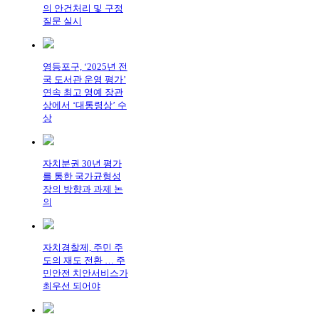
의 안건처리 및 구정
질문 실시
영등포구, ‘2025년 전
국 도서관 운영 평가’
연속 최고 영예 장관
상에서 ‘대통령상’ 수
상
자치분권 30년 평가
를 통한 국가균형성
장의 방향과 과제 논
의
자치경찰제, 주민 주
도의 재도 전환 … 주
민안전 치안서비스가
최우선 되어야