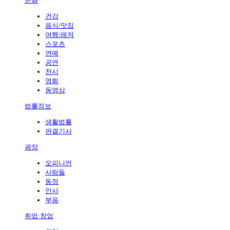
문화
건강
음식/맛집
여행/레져
스포츠
연예
공연
전시
영화
동영상
법률정보
생활법률
판결기사
광장
오피니언
사람들
동정
인사
부음
취업·창업