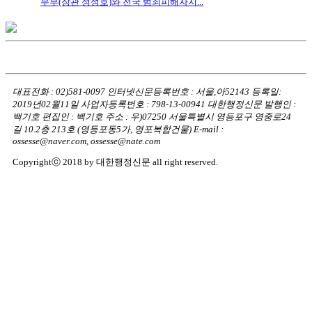
무부(장관 정성호)와 전국 범죄피해자지...
대표전화 : 02)581-0097
인터넷신문등록번호 : 서울,아52143
등록일:
2019년02월11일
사업자등록번호 : 798-13-00941
대한행정신문 발행인 :
백기호
편집인 : 백기호
주소 : 우)07250 서울특별시 영등포구 영중로24
길 10.2층 213호
(영등포동5가, 영포복합건물)
E-mail :
ossesse@naver.com, ossesse@nate.com
Copyrightⓒ 2018 by 대한행정신문 all right reserved.