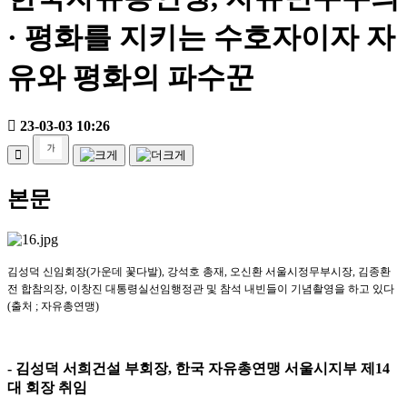
· 평화를 지키는 수호자이자 자
유와 평화의 파수꾼
23-03-03 10:26
본문
김성덕 신임회장
(
가운데 꽃다발
),
강석호 총재
,
오신환 서울시정무부시장
,
김종환
전 합참의장
,
이창진 대통령실선임행정관 및 참석 내빈들이 기념촬영을 하고 있다
(
출처
;
자유총연맹
)
-
김성덕 서희건설 부회장
,
한국 자유총연맹 서울시지부 제
14
대 회장 취임