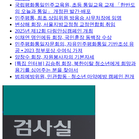
국립평화통일민주교육원, 초등 통일교육 교재 「한반도
의 오늘과 통일」 개정판 발간·배포
민주평통, 최초 상임위원 방용승 사무처장에 임명
변상해 회장, 서울지방교정청 교정연합회 취임
2025년 제12회 다링안심캠페인 개최
이채연 명인에듀 회장, 국민훈장 동백장 수상
민주평화통일자문회의, 자유민주평화통일 기반조성 유
공 ⦁ 2023 정부포상 수여식 가져
양창수 회장, 자원봉사자의 기본자세
[특집 인터뷰] 김승취 회장, 북한이탈 청소년에게 희망과
용기를 심어주는 분을 찾아서
범죄예방위원, 민관합동 · 청소년 마약예방 캠페인 전개