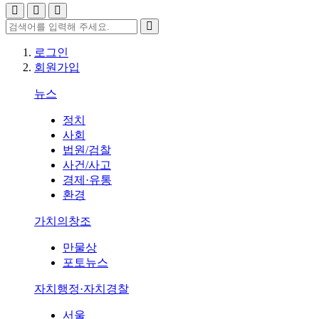
로그인
회원가입
뉴스
정치
사회
법원/검찰
사건/사고
경제·유통
환경
가치의창조
만물상
포토뉴스
자치행정·자치경찰
서울