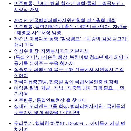
민주평통, 『2021 해외 청소년 평화·통일 그림공모전』
시상식 가져
2025년 전국범죄피해자지원연합회 정기총회 개최
민주평통, 북한이탈주민 출신 · 대한민국 8년차 · 차관급
· 태영호 사무처장 임명
2023년 아름다운 동행 ‘힐링캠프’ · ‘사랑의 김장 담그기’
행사 가져
양창수 회장, 자원봉사자의 기본자세
[특집 인터뷰] 김승취 회장, 북한이탈 청소년에게 희망과
용기를 심어주는 분을 찾아서
집중호우 피해지역 복구 위해 전국에서 자원봉사 손길
이어져
한국자유총연맹, 현충일 맞아 국립서울현충원 참배
마약은 질병, 재발 · 재범 · 재중독 방지 정책 필요 … 민
간참여
민주평통, ‘통일안보현장’을 찾아서
장재진 오리엔트그룹 회장, 범죄피해자지원 · 국민들의
눈높이에 맞게 역량을 다 한다면
우리루키, 행복한 하루(Hi, Rookie) … 아이들이 세상 펼
쳐가며