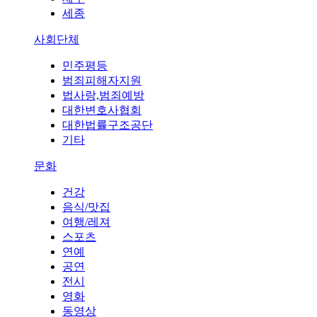
세종
사회단체
민주평등
범죄피해자지원
법사랑,범죄예방
대한변호사협회
대한법률구조공단
기타
문화
건강
음식/맛집
여행/레져
스포츠
연예
공연
전시
영화
동영상