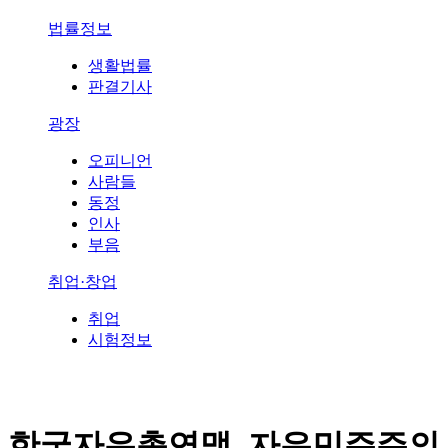
법률정보
생활법률
판결기사
광장
오피니언
사람들
동정
인사
부음
취업·창업
취업
시험정보
한국자유총연맹, 자유민주주의