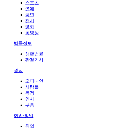
스포츠
연예
공연
전시
영화
동영상
법률정보
생활법률
판결기사
광장
오피니언
사람들
동정
인사
부음
취업·창업
취업