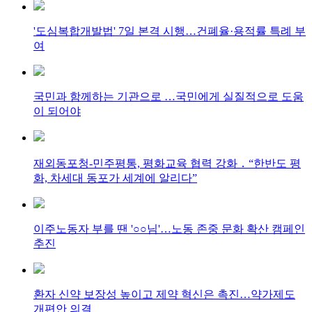
'도심복합개발법' 7일 본격 시행…건폐율·용적률 특례 부
여
국민과 함께하는 기관으로 …국민에게 실질적으로 도움
이 되어야
재외동포청-민주평통, 평화교육 협력 강화 ․ “한반도 평
화, 차세대 동포가 세계에 알리다”
이주노동자 부를 땐 '○○님'…노동 존중 문화 확산 캠페인
추진
환자 신약 보장성 높이고 제약 혁신은 촉진…약가제도
개편안 의결