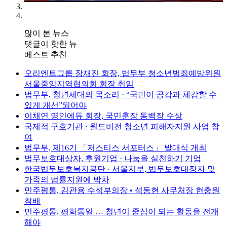
많이 본 뉴스
댓글이 핫한 뉴
베스트 추천
오리엔트그룹 장재진 회장, 법무부 청소년범죄예방위원
서울중앙지역협의회 회장 취임
법무부, 청년세대의 목소리 · “국민이 공감과 체감할 수
있게 개선”되어야
이채연 명인에듀 회장, 국민훈장 동백장 수상
국제적 구호기관 · 월드비전 청소년 피해자지원 사업 참
여
법무부, 제16기 「저스티스 서포터스」 발대식 개최
법무보호대상자, 후원기업 · 나눔을 실천하기 기업
한국법무보호복지공단 · 서울지부, 법무보호대장자 및
가족의 법률지원에 박차
민주평통, 김관용 수석부의장 • 석동현 사무처장 현충원
참배
민주평통, 평화통일 … 청년이 중심이 되는 활동을 전개
해야