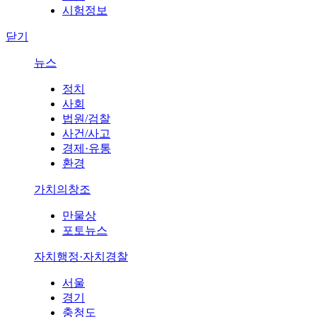
시험정보
닫기
뉴스
정치
사회
법원/검찰
사건/사고
경제·유통
환경
가치의창조
만물상
포토뉴스
자치행정·자치경찰
서울
경기
충청도