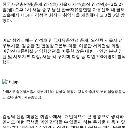
한국자유총연맹
(
총재 강석호
)
서울시지부
(
회장 김성덕
)
는
2
월
27
일
(
월
)
오후
2
시 서울 중구 남산 한국자유총연맹 자유센터 내 글래
스홀에서 제
14
대 김성덕 회장의 취임식을 개최했다
,
고
3
월
3
일 밝
혔다
.
이날 취임식에는 강석호 한국자유총연맹 총재
,
오신환 서울시 정
무부시장
,
김종환 전 합동참모본부 의장
,
이봉관 서희건설 회장
,
이창진 대통령실 선임행정관을 비롯한 많은 내빈과 연맹 본부 임
원 및 시도지부 회장
,
서울 각 구지회 회장 등 회원
700
여명이 참석
했다
.
한국자유총연맹서울시지부 제
14
대 김성덕 회장이 강석호 총재로 부터 임명장을 받
고 있다
(
출처
;
자유총연맹
)
김성덕 신임 회장은 취임사에서
“
개인적으로 큰 영광으로 생각하
면서도 이런 중책을 과연 감당할 수 있을까 하는 무거운 마음이 앞
선다
,”
며
“
자유민주주의와 시장경제 체제를 바탕으로 하는 남북통