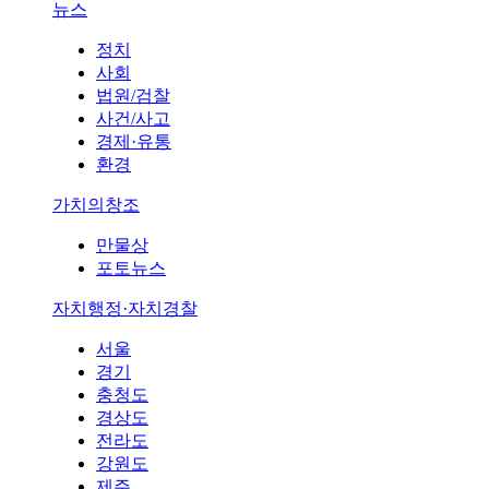
뉴스
정치
사회
법원/검찰
사건/사고
경제·유통
환경
가치의창조
만물상
포토뉴스
자치행정·자치경찰
서울
경기
충청도
경상도
전라도
강원도
제주