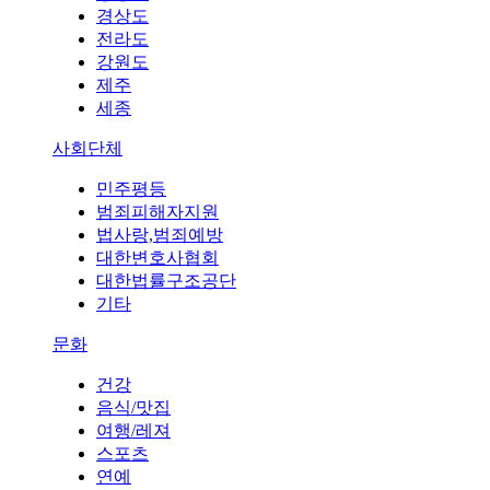
경상도
전라도
강원도
제주
세종
사회단체
민주평등
범죄피해자지원
법사랑,범죄예방
대한변호사협회
대한법률구조공단
기타
문화
건강
음식/맛집
여행/레져
스포츠
연예