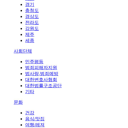
경기
충청도
경상도
전라도
강원도
제주
세종
사회단체
민주평등
범죄피해자지원
법사랑,범죄예방
대한변호사협회
대한법률구조공단
기타
문화
건강
음식/맛집
여행/레져