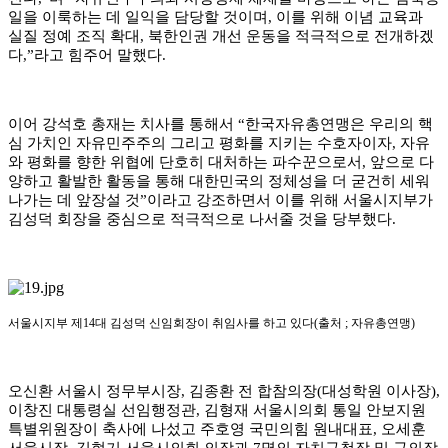
일을 이룩하는 데 일익을 담당할 것이며
,
이를 위해 이념 교육과
실질 정예 조직 확대
,
북한인권 개선 운동을 적극적으로 전개하겠
다
,”
라고 힘주어 말했다
.
이어 강석호 총재는 치사를 통해서
“
한국자유총연맹은 우리의 핵
심 가치인 자유민주주의 그리고 평화를 지키는 수호자이자
,
자유
와 평화를 향한 위협에 단호히 대처하는 파수꾼으로서
,
앞으로 다
양하고 활발한 활동을 통해 대한민국의 정체성을 더 굳건히 세워
나가는 데 앞장설 것
”
이라고 강조하면서 이를 위해 서울시지부가
김성덕 회장을 중심으로 적극적으로 나서줄 것을 당부했다
.
서울시지부 제
14
대 김성덕 신임회장이 취임사를 하고 있다
(
출처
;
자유총연맹
)
오신환 서울시 정무부시장
,
김종환 전 합참의장
(
대성학원 이사장
),
이창진 대통령실 선임행정관
,
김형재 서울시의회 통일 안보지원
특별위원장이 축사에 나섰고 주호영 국민의힘 원내대표
,
오세훈
서울시장
,
김현기 서울시의회 의장과
7
명의 자치구청장 및 구의장