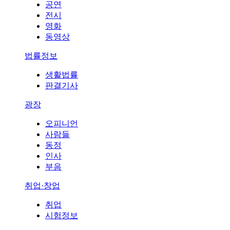
공연
전시
영화
동영상
법률정보
생활법률
판결기사
광장
오피니언
사람들
동정
인사
부음
취업·창업
취업
시험정보