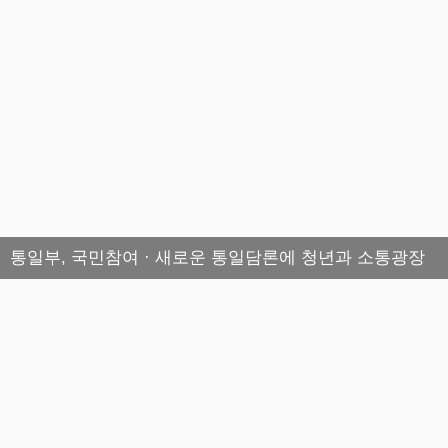
통일부, 국민참여 · 새로운 통일담론에 청년과 소통광장