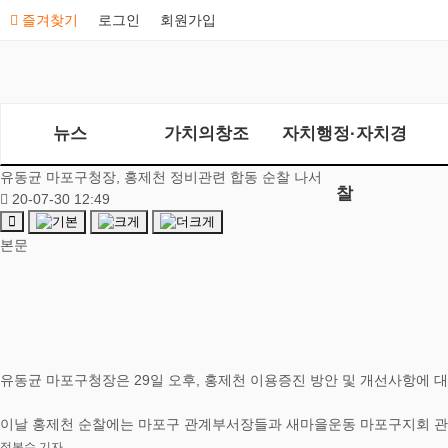
즐겨찾기
로그인
회원가입
뉴스
가치의창조
자치행정·자치경
유동균 마포구청장, 홍제천 정비관련 합동 순찰 나서
찰
20-07-30 12:49
본문
유동균 마포구청장은 29일 오후, 홍제천 이용증진 방안 및 개선사항에 대
이날 홍제천 순찰에는 마포구 관계부서장들과 새마을운동 마포구지회 관
정복수 기자