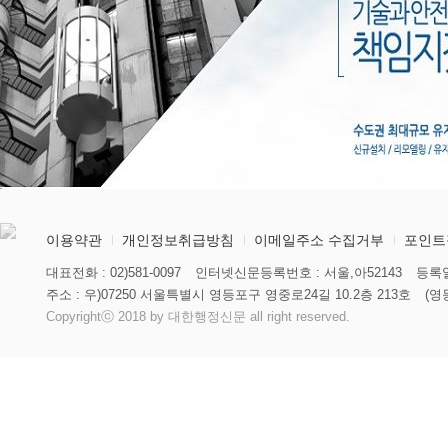
이용약관
개인정보취급방침
이메일주소 수집거부
포인트
대표전화 : 02)581-0097
인터넷신문등록번호 : 서울,아52143
등록일
주소 : 우)07250 서울특별시 영등포구 영중로24길 10.2층 213호
(영
Copyrightⓒ 2018 by 대한행정신문 all right reserved.