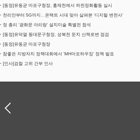
[동정]유동균 마포구청장, 홍제천에서 하천정화활동 실시
천리안부터 5G까지…온택트 시대 맞아 살펴본 ‘디지털 변천사’
정 총리 ‘광화문 아리랑’ 설치미술 특별전 참석
[동정]유덕열 동대문구청장, 성북천 둔치 산책로변 점검
[동정]유동균 마포구청장
참좋은 지방자치 정책대회에서 'MH마포하우징' 정책 발표
[인사]검찰 고위 간부 인사