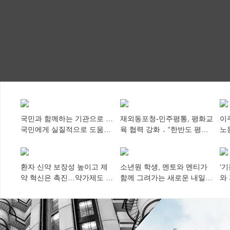
국민과 함께하는 기관으로 …
재외동포청-민주평통, 평화교
이
국민에게 실질적으로 도움이
육 협력 강화 ․ “한반도 평화,
노
되어야
차세대 동포가 세계에 알리
추
다”
환자 신약 보장성 높이고 제
소년원 학생, 멘토와 멘티가
‘
약 혁신은 촉진…약가제도 개
함께 그려가는 새로운 내일
와
편안 의결
향해
미