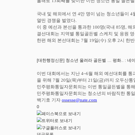
올해로
13
회째를 맞이한 이번 청소년 통일 골든벨
국내 및 해외에서 연
4
만 명이 넘는 청소년들이
4
열띤 경쟁을 벌였다
.
이 중 예선과 본선을 통과한
100
명
(
국내
85
명
,
해
결선대회는 지역별 통일골든벨 스케치 및 응원 영
한편 해외 본선대회는
7
월
19
일
(
수
)
오후
2
시 한
[대한행정신문] 청소년 울려라 골든벨 … 평화.. : 네이버
이번 대회에서는 지난
4~6
월 해외 예선대회를 통
을 위해
7
월
20
일
(
목
)
부터
21
일
(
금
)
까지 오두산통
민주평화통일자문회의는 이번 통일골든벨을 통해
민주평화통일자문회의는 청소년의 바람직한 통
백기호 기자
ossesse@nate.com
0
댓글목록