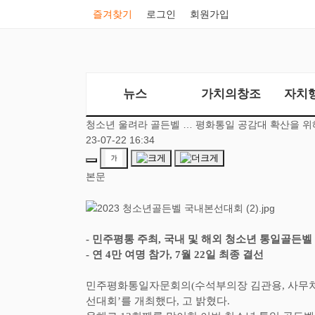
즐겨찾기
로그인
회원가입
뉴스
가치의창조
자치
청소년 울려라 골든벨 … 평화통일 공감대 확산을 위
23-07-22 16:34
본문
-
민주평통 주최
,
국내 및 해외 청소년 통일골든벨
-
연
4
만 여명 참가
, 7
월
22
일 최종 결선
민주평화통일자문회의
(
수석부의장 김관용
,
사무
선대회
’
를 개최했다
,
고 밝혔다
.