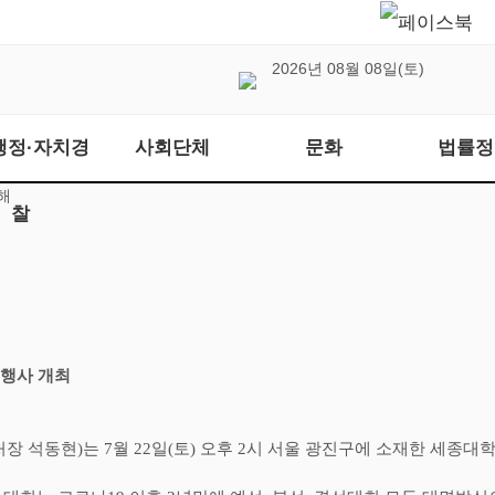
2026년 08월 08일(토)
행정·자치경
사회단체
문화
법률정
해
찰
 행사 개최
처장 석동현
)
는
7
월
22
일
(
토
)
오후
2
시 서울 광진구에 소재한 세종대