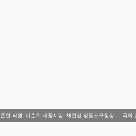
 강준현 의원, 이춘희 세종시장, 채현일 영등포구청장 … 국