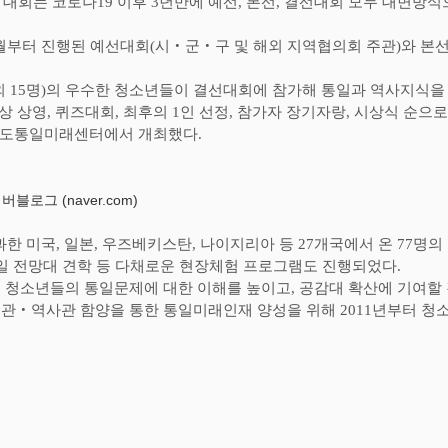
 대회는 코로나
19
이후
3
년만에 예선
,
본선
,
결선대회 모두 대면방식으
월부터 진행된 예선대회
(
시
‧
군
‧
구 및 해외 지역협의회 주관
)
와 본
외
15
명
)
의 우수한 청소년들이 결선대회에 참가해 통일과 역사지식을
상 상영
,
퀴즈대회
,
최후의
1
인 선정
,
참가자 장기자랑
,
시상식 순으로
반도통일미래센터에서 개최했다
.
블로그 (naver.com)
과한 미국
,
일본
,
우즈베키스탄
,
나이지리아 등
27
개국에서 온
77
명의
일 전망대 견학 등 다채로운 현장체험 프로그램도 진행되었다
.
 청소년들의 통일문제에 대한 이해를 높이고
,
공감대 확산에 기여할
일관
‧
역사관 함양을 통한 통일미래인재 양성을 위해
2011
년부터 청