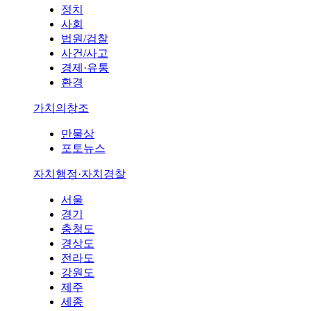
정치
사회
법원/검찰
사건/사고
경제·유통
환경
가치의창조
만물상
포토뉴스
자치행정·자치경찰
서울
경기
충청도
경상도
전라도
강원도
제주
세종