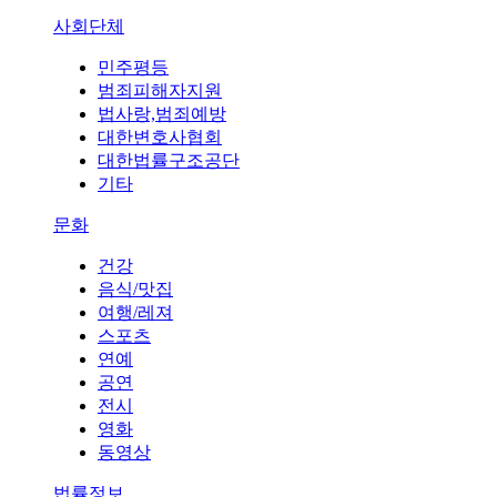
사회단체
민주평등
범죄피해자지원
법사랑,범죄예방
대한변호사협회
대한법률구조공단
기타
문화
건강
음식/맛집
여행/레져
스포츠
연예
공연
전시
영화
동영상
법률정보