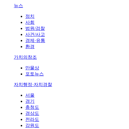
뉴스
정치
사회
법원/검찰
사건/사고
경제·유통
환경
가치의창조
만물상
포토뉴스
자치행정·자치경찰
서울
경기
충청도
경상도
전라도
강원도