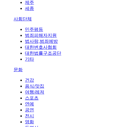
제주
세종
사회단체
민주평등
범죄피해자지원
법사랑,범죄예방
대한변호사협회
대한법률구조공단
기타
문화
건강
음식/맛집
여행/레져
스포츠
연예
공연
전시
영화