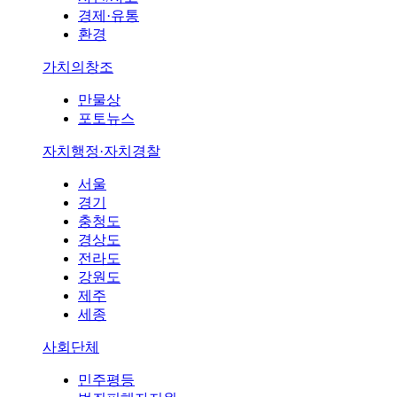
경제·유통
환경
가치의창조
만물상
포토뉴스
자치행정·자치경찰
서울
경기
충청도
경상도
전라도
강원도
제주
세종
사회단체
민주평등