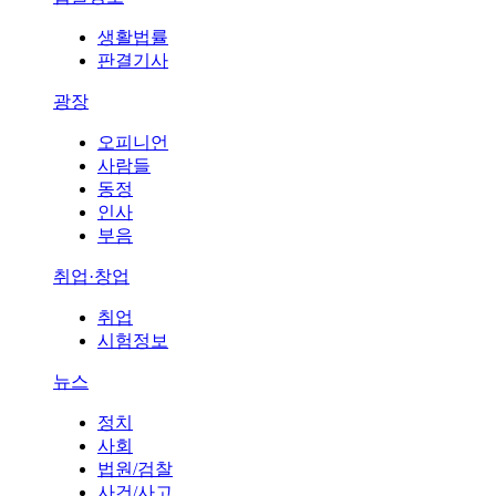
생활법률
판결기사
광장
오피니언
사람들
동정
인사
부음
취업·창업
취업
시험정보
뉴스
정치
사회
법원/검찰
사건/사고