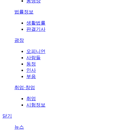
동영상
법률정보
생활법률
판결기사
광장
오피니언
사람들
동정
인사
부음
취업·창업
취업
시험정보
닫기
뉴스