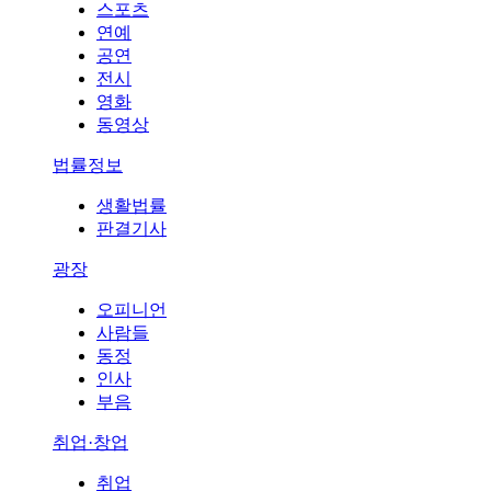
스포츠
연예
공연
전시
영화
동영상
법률정보
생활법률
판결기사
광장
오피니언
사람들
동정
인사
부음
취업·창업
취업