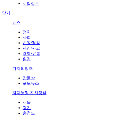
시험정보
닫기
뉴스
정치
사회
법원/검찰
사건/사고
경제·유통
환경
가치의창조
만물상
포토뉴스
자치행정·자치경찰
서울
경기
충청도