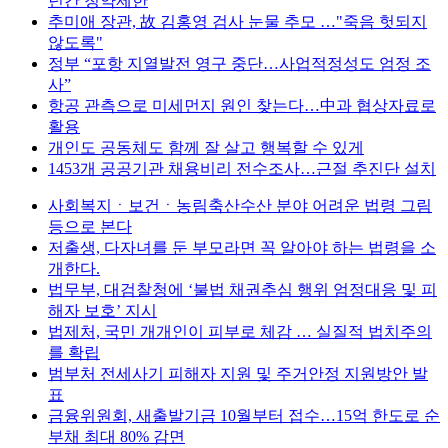
년간 청약제한
추미애 장관, 故 김홍영 검사 눈물 추모 …"죽음 헛되지
않도록"
정부 “포항 지열발전 영구 중단…사업적정성도 엄정 조
사”
항공 관측으로 미세먼지 원인 찾는다…中과 협상자료로
활용
개인도 공동체도 함께 잘 살고 행복할 수 있게
1453개 공공기관 채용비리 전수조사…근절 추진단 설치
사회복지ㆍ보건ㆍ농림축산수산 분야 어려운 법령 그림
등으로 본다
저출생, 다자녀를 둔 부모라면 꼭 알아야 하는 법령을 소
개한다.
법무부, 대검찰청에 ‘불법 채권추심 행위 엄정대응 및 피
해자 보호’ 지시
법제처, 국민 개개인이 피부로 체감 … 실질적 법치주의
를 확립
범부처 전세사기 피해자 지원 및 주거안정 지원방안 발
표
금융위원회, 새출발기금 10월부터 접수…15억 한도로 순
부채 최대 80% 감면