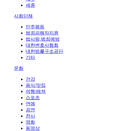
세종
사회단체
민주평등
범죄피해자지원
법사랑,범죄예방
대한변호사협회
대한법률구조공단
기타
문화
건강
음식/맛집
여행/레져
스포츠
연예
공연
전시
영화
동영상