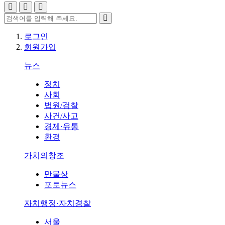
로그인
회원가입
뉴스
정치
사회
법원/검찰
사건/사고
경제·유통
환경
가치의창조
만물상
포토뉴스
자치행정·자치경찰
서울