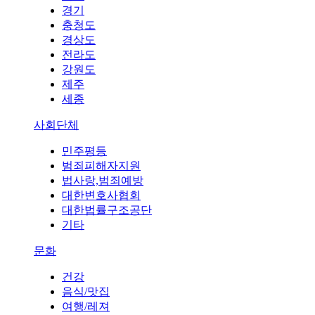
경기
충청도
경상도
전라도
강원도
제주
세종
사회단체
민주평등
범죄피해자지원
법사랑,범죄예방
대한변호사협회
대한법률구조공단
기타
문화
건강
음식/맛집
여행/레져