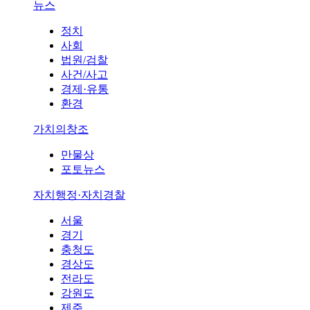
뉴스
정치
사회
법원/검찰
사건/사고
경제·유통
환경
가치의창조
만물상
포토뉴스
자치행정·자치경찰
서울
경기
충청도
경상도
전라도
강원도
제주