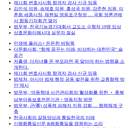
제11회 변호사시험 합격자 검사 신규 임용
김민석 의원, 송재호 의원, 홍성국 의원, 강준현 의원, 이
춘희 세종시장, 채현일 영등포구청장 … 국회 정론관에
서 합동기자회견 열어
법무부, 전국기능경기대회서 교도소 수형자 19명 입상
상호문화이해시대 실무자 절실
민생에 플러스+ 든든한 버팀목
다문화사회, “함께 꿈꾸는 미래, 비상하는 대한민국“ 슬
로건
저출생, 다자녀를 둔 부모라면 꼭 알아야 하는 법령을 소
개한다.
제11회 변호사시험 합격자 검사 신규 임용
법제처, 아시아 법제 행정 공동 발전을 위한 교류협력 방
안’제시
법무부, ‘아동학대 사건관리회의’활성화를 위한 ‧ 충북
남부아동보호전문기관‧영동지청 방문
법무부, 군(軍) 성폭력 피해자 지원 강화 … 협력체계 구
축
한국사회의 갈등양상과 통일한국의 미래
신평화통일신문 &평화통일을 염원하는 소리