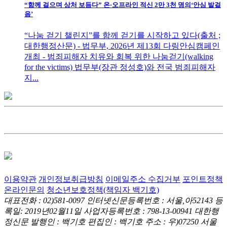
“함께 걸으며 상처 보듬다” 온·오프라인 적신 2만 3천 명의‘안심 발걸
음’
“나눔 걷기 챌린지”를 함께 걷기를 시작하고 있다(출처 ;
대한행정산문) - 법무부, 2026년 제13회 다링안심캠페인
개최 - 범죄피해자 치유와 회복 위한 나눔걷기(walking
for the victims) 법무부(장관 정성호)와 전국 범죄피해자
지...
이용약관
개인정보취급방침
이메일주소 수집거부
포인트정책
온라인문의
청소년보호정책(책임자 백기호)
대표전화 : 02)581-0097
인터넷신문등록번호 : 서울,아52143
등
록일: 2019년02월11일
사업자등록번호 : 798-13-00941
대한행
정신문 발행인 : 백기호
편집인 : 백기호
주소 : 우)07250 서울