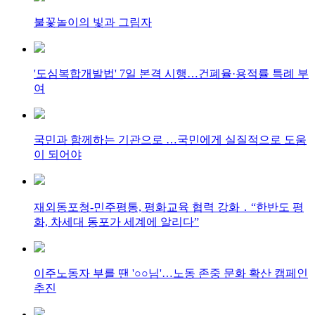
불꽃놀이의 빛과 그림자
'도심복합개발법' 7일 본격 시행…건폐율·용적률 특례 부
여
국민과 함께하는 기관으로 …국민에게 실질적으로 도움
이 되어야
재외동포청-민주평통, 평화교육 협력 강화 ․ “한반도 평
화, 차세대 동포가 세계에 알리다”
이주노동자 부를 땐 '○○님'…노동 존중 문화 확산 캠페인
추진