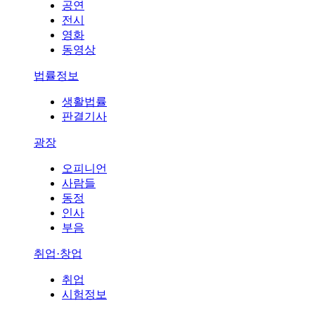
공연
전시
영화
동영상
법률정보
생활법률
판결기사
광장
오피니언
사람들
동정
인사
부음
취업·창업
취업
시험정보