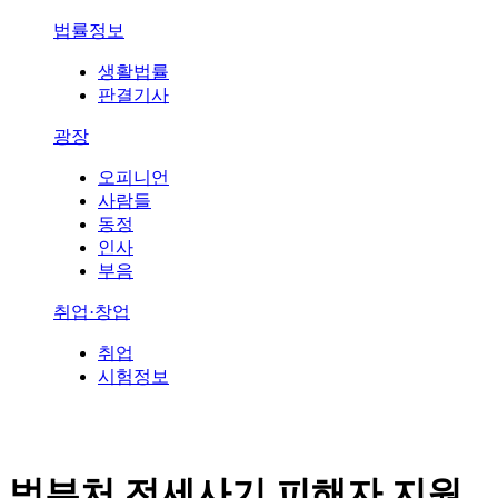
법률정보
생활법률
판결기사
광장
오피니언
사람들
동정
인사
부음
취업·창업
취업
시험정보
범부처 전세사기 피해자 지원