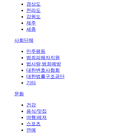
경상도
전라도
강원도
제주
세종
사회단체
민주평등
범죄피해자지원
법사랑,범죄예방
대한변호사협회
대한법률구조공단
기타
문화
건강
음식/맛집
여행/레져
스포츠
연예