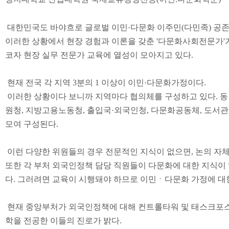
대한민국도 바야흐로 글로벌 이민
·
다문화 이주민
(
다민족
)
공존
이러한 상황에서 현장 경험과 이론을 갖춘
'
다문화사회전문가
'
코자 현장 실무 전문가 교육에 열성이 모아지고 있다
.
현재 전국 각 지역
3
분의
1
이상이 이민
·
다문화가정이다
.
이러한 상황이다 보니까 지역마다 협의체를 구성하고 있다
.
동
원청
,
지방고용노동청
,
출입국
·
외국인청
,
다문화공동체
,
도서관
모여 구성된다
.
이런 다양한 위원들의 경우 전문적인 지식이 없으면
,
논의 자
또한 각 부처 외국인정책 담당 직원들이 다문화에 대한 지식이 
다
.
그러려면 교육이 시행돼야 하므로 이민
ㆍ
다문화 가정에 대
현재 중앙부처가 외국인정책에 대해 컨트롤타워 및 태스크포스
학을 전공한 이들의 진로가 밝다
.