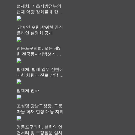
사 연결은 더 넓게”
법제처, 기초지방정부의
법제 역량 강화를 위한 전
라권 현장설명회 개최
‘장애인 수험생‘위한 공직
온라인 설명회 공개
영등포구의회, 오는 제9
회 전국동시지방선거 ‧
"공직사회는 어느 때보다
공정하고 책임 있는 자세
법제처, 법제 업무 전반에
를 지켜야 할 것"
대한 체험과 진로 상담 기
회 제공
법제처 인사
조성명 강남구청장, 구룡
마을 화재 현장 대응 지휘
영등포구의회, 본회의 안
건처리 및 구정질문 실시