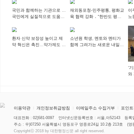
국민과 함께하는 기관으로 …
재외동포청-민주평통, 평화교
이
국민에게 실질적으로 도움이
육 협력 강화 ․ “한반도 평화,
노
되어야
차세대 동포가 세계에 알리
추
다”
환자 신약 보장성 높이고 제
소년원 학생, 멘토와 멘티가
약 혁신은 촉진…약가제도 개
함께 그려가는 새로운 내일
편안 의결
향해
‘
와
미
이용약관
개인정보취급방침
이메일주소 수집거부
포인트
대표전화 : 02)581-0097
인터넷신문등록번호 : 서울,아52143
등록일
주소 : 우)07250 서울특별시 영등포구 영중로24길 10.2층 213호
(영
Copyrightⓒ 2018 by 대한행정신문 all right reserved.