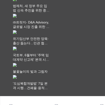
법제처, 새 정부 주요 입
법 신속 추진을 위한 중앙
부처 법무담당관 회의 개
최
㈜트릿지- D&A Advisory,
글로벌 시장 진출 위한 전
략적 업무협약 체결
위기임산부 안전한 양육·
출산 돕는다…민관 협력
체계 구축
국토부, 6월부터 '주택 임
대계약 신고제' 본격 시
행…실거래가 투명화 기
대
불꽃놀이의 빛과 그림자
'도심복합개발법' 7일 본
격 시행…건폐율·용적률
특례 부여