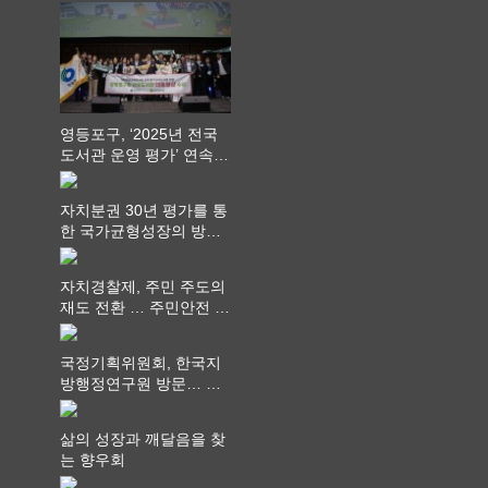
영등포구, ‘2025년 전국
도서관 운영 평가’ 연속
최고 영예 장관상에서 ‘대
통령상’ 수상
자치분권 30년 평가를 통
한 국가균형성장의 방향
과 과제 논의
자치경찰제, 주민 주도의
재도 전환 … 주민안전 치
안서비스가 최우선 되어
야
국정기획위원회, 한국지
방행정연구원 방문… 국
가균형성장 논의
삶의 성장과 깨달음을 찾
는 향우회