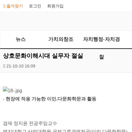
즐겨찾기
로그인
회원가입
뉴스
가치의창조
자치행정·자치경
상호문화이해시대 실무자 절실
찰
21-10-10 16:09
-
현장에 적용 가능한 이민
.
다문화학문과 활동
겸재 정지윤 전공주임교수
명지대학교 산업대학원 국제교류경영전공
(
이민
.
다문화학문
)