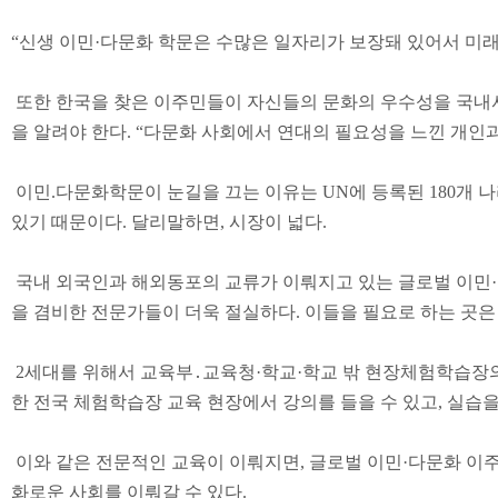
“
신생 이민
·
다문화 학문은 수많은 일자리가 보장돼 있어서 미래 
또한 한국을 찾은 이주민들이 자신들의 문화의 우수성을 국내서
을 알려야 한다
. “
다문화 사회에서 연대의 필요성을 느낀 개인
이민
.
다문화학문이 눈길을 끄는 이유는
UN
에 등록된
180
개 
있기 때문이다
.
달리말하면
,
시장이 넓다
.
국내 외국인과 해외동포의 교류가 이뤄지고 있는 글로벌 이민
·
을 겸비한 전문가들이 더욱 절실하다
.
이들을 필요로 하는 곳은
2
세대를 위해서 교육부
․
교육청
·
학교
·
학교 밖 현장체험학습장
한 전국 체험학습장 교육 현장에서 강의를 들을 수 있고
,
실습을
이와 같은 전문적인 교육이 이뤄지면
,
글로벌 이민
·
다문화 이
화로운 사회를 이뤄갈 수 있다
.