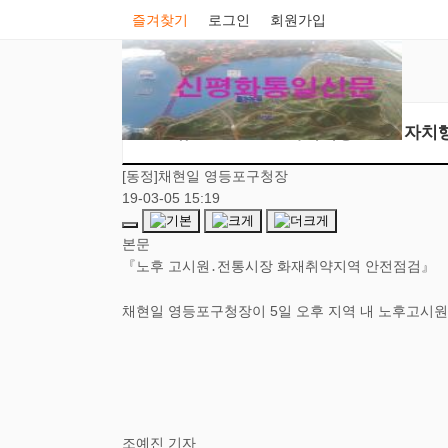
즐겨찾기
로그인
회원가입
뉴스
가치의창조
자치
[동정]채현일 영등포구청장
19-03-05 15:19
본문
『노후 고시원․전통시장 화재취약지역 안전점검』
채현일 영등포구청장이 5일 오후 지역 내 노후고시
조예진 기자