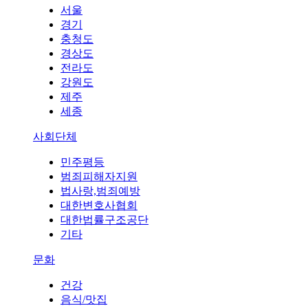
서울
경기
충청도
경상도
전라도
강원도
제주
세종
사회단체
민주평등
범죄피해자지원
법사랑,범죄예방
대한변호사협회
대한법률구조공단
기타
문화
건강
음식/맛집