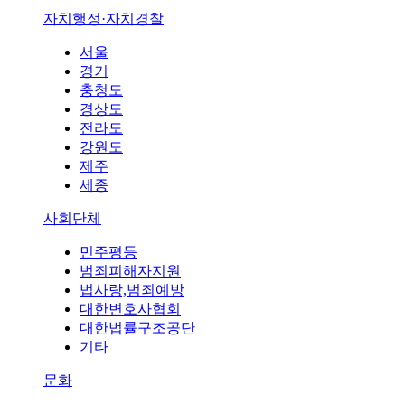
자치행정·자치경찰
서울
경기
충청도
경상도
전라도
강원도
제주
세종
사회단체
민주평등
범죄피해자지원
법사랑,범죄예방
대한변호사협회
대한법률구조공단
기타
문화