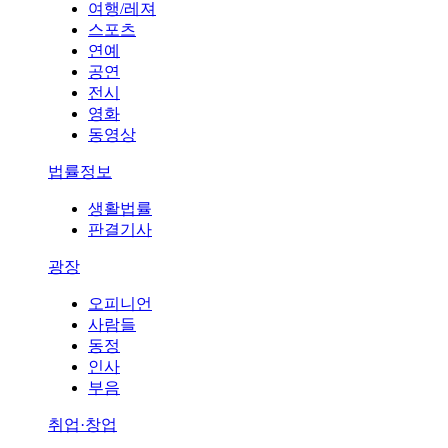
여행/레져
스포츠
연예
공연
전시
영화
동영상
법률정보
생활법률
판결기사
광장
오피니언
사람들
동정
인사
부음
취업·창업