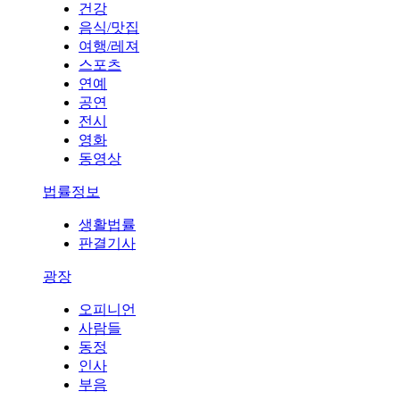
건강
음식/맛집
여행/레져
스포츠
연예
공연
전시
영화
동영상
법률정보
생활법률
판결기사
광장
오피니언
사람들
동정
인사
부음