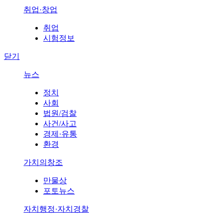
취업·창업
취업
시험정보
닫기
뉴스
정치
사회
법원/검찰
사건/사고
경제·유통
환경
가치의창조
만물상
포토뉴스
자치행정·자치경찰