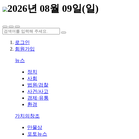
2026년 08월 09일(일)
로그인
회원가입
뉴스
정치
사회
법원/검찰
사건/사고
경제·유통
환경
가치의창조
만물상
포토뉴스