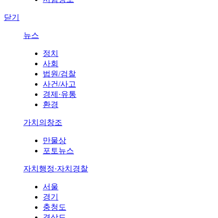
닫기
뉴스
정치
사회
법원/검찰
사건/사고
경제·유통
환경
가치의창조
만물상
포토뉴스
자치행정·자치경찰
서울
경기
충청도
경상도