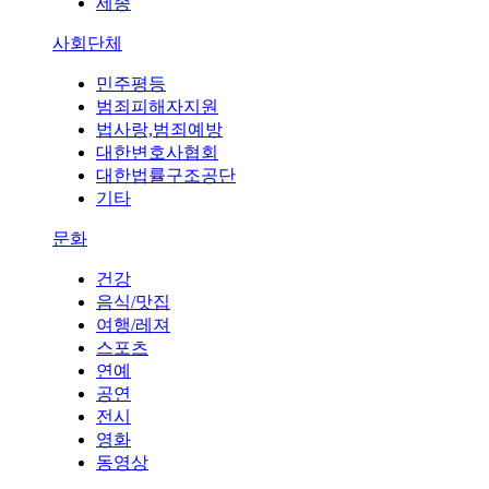
세종
사회단체
민주평등
범죄피해자지원
법사랑,범죄예방
대한변호사협회
대한법률구조공단
기타
문화
건강
음식/맛집
여행/레져
스포츠
연예
공연
전시
영화
동영상