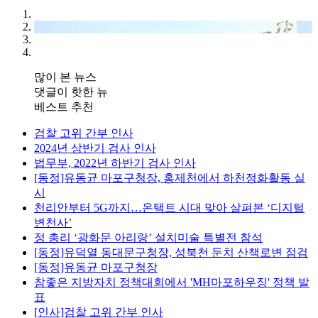
많이 본 뉴스
댓글이 핫한 뉴
베스트 추천
검찰 고위 간부 인사
2024년 상반기 검사 인사
법무부, 2022년 하반기 검사 인사
[동정]유동균 마포구청장, 홍제천에서 하천정화활동 실
시
천리안부터 5G까지…온택트 시대 맞아 살펴본 ‘디지털
변천사’
정 총리 ‘광화문 아리랑’ 설치미술 특별전 참석
[동정]유덕열 동대문구청장, 성북천 둔치 산책로변 점검
[동정]유동균 마포구청장
참좋은 지방자치 정책대회에서 'MH마포하우징' 정책 발
표
[인사]검찰 고위 간부 인사