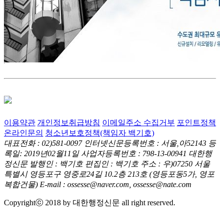
이용약관
개인정보취급방침
이메일주소 수집거부
포인트정책
온라인문의
청소년보호정책(책임자 백기호)
대표전화 : 02)581-0097
인터넷신문등록번호 : 서울,아52143
등
록일: 2019년02월11일
사업자등록번호 : 798-13-00941
대한행
정신문 발행인 : 백기호
편집인 : 백기호
주소 : 우)07250 서울
특별시 영등포구 영중로24길 10.2층 213호
(영등포동5가, 영포
복합건물)
E-mail : ossesse@naver.com, ossesse@nate.com
Copyrightⓒ 2018 by 대한행정신문 all right reserved.