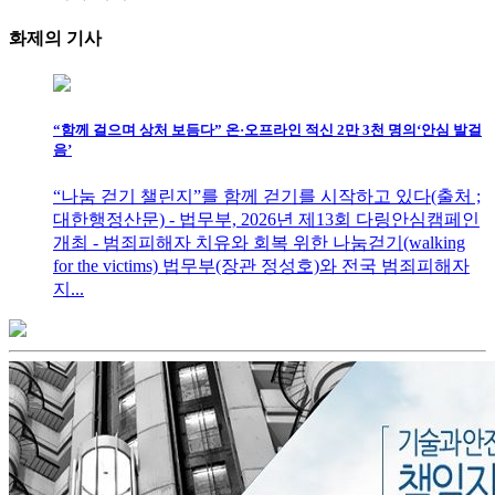
화제의
기사
“함께 걸으며 상처 보듬다” 온·오프라인 적신 2만 3천 명의‘안심 발걸
음’
“나눔 걷기 챌린지”를 함께 걷기를 시작하고 있다(출처 ;
대한행정산문) - 법무부, 2026년 제13회 다링안심캠페인
개최 - 범죄피해자 치유와 회복 위한 나눔걷기(walking
for the victims) 법무부(장관 정성호)와 전국 범죄피해자
지...