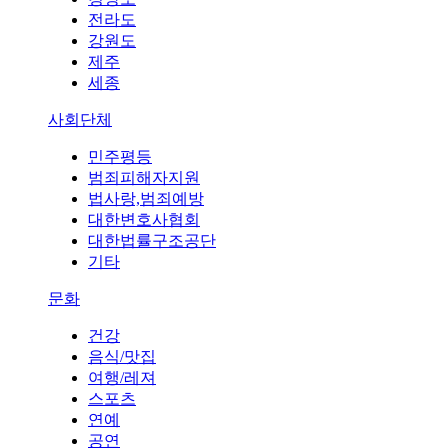
전라도
강원도
제주
세종
사회단체
민주평등
범죄피해자지원
법사랑,범죄예방
대한변호사협회
대한법률구조공단
기타
문화
건강
음식/맛집
여행/레져
스포츠
연예
공연