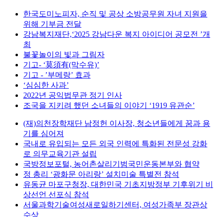
한국도미노피자, 순직 및 공상 소방공무원 자녀 지원을
위해 기부금 전달
강남복지재단,‘2025 강남다운 복지 아이디어 공모전 ’개
최
불꽃놀이의 빛과 그림자
기고- ‘莫須有(막수유)’
기고 - ’부메랑’ 효과
‘심심한 사과’
2022년 공익법무관 정기 인사
조국을 지키려 했던 소녀들의 이야기 ‘1919 유관순’
(재)의천장학재단 남정헌 이사장, 청소년들에게 꿈과 용
기를 심어져
국내로 유입되는 모든 외국 인력에 특화된 전문성 강화
로 의무교육기관 설립
국방정보포털, 농어촌살리기범국민운동본부와 협약
정 총리 ‘광화문 아리랑’ 설치미술 특별전 참석
유동균 마포구청장, 대한민국 기초지방정부 기후위기 비
상선언 선포식 참석
서울과학기술여성새로일하기센터, 여성가족부 장관상
수상