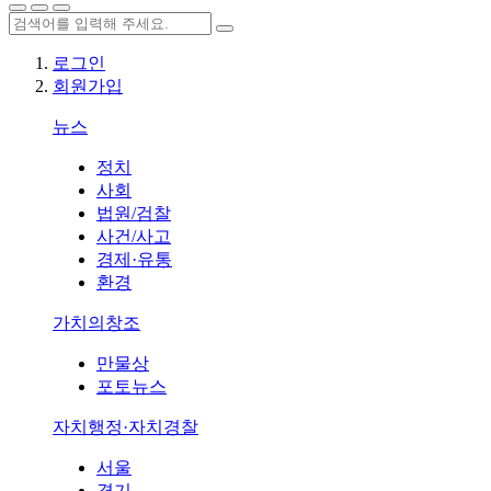
로그인
회원가입
뉴스
정치
사회
법원/검찰
사건/사고
경제·유통
환경
가치의창조
만물상
포토뉴스
자치행정·자치경찰
서울
경기