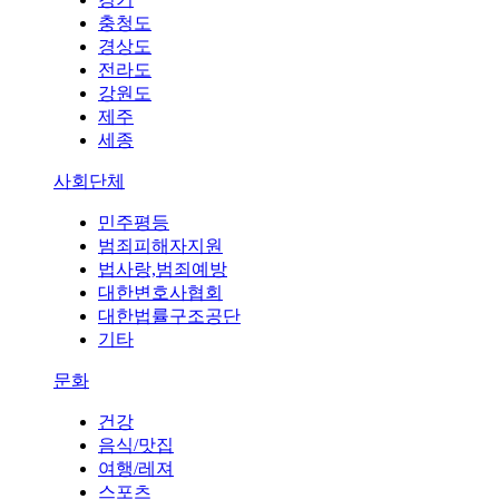
충청도
경상도
전라도
강원도
제주
세종
사회단체
민주평등
범죄피해자지원
법사랑,범죄예방
대한변호사협회
대한법률구조공단
기타
문화
건강
음식/맛집
여행/레져
스포츠