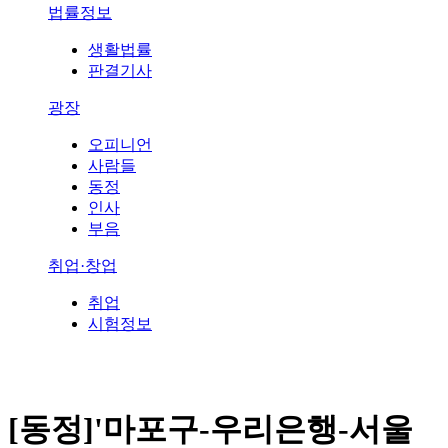
법률정보
생활법률
판결기사
광장
오피니언
사람들
동정
인사
부음
취업·창업
취업
시험정보
[동정]'마포구-우리은행-서울