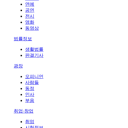
연예
공연
전시
영화
동영상
법률정보
생활법률
판결기사
광장
오피니언
사람들
동정
인사
부음
취업·창업
취업
시험정보