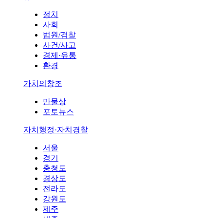
정치
사회
법원/검찰
사건/사고
경제·유통
환경
가치의창조
만물상
포토뉴스
자치행정·자치경찰
서울
경기
충청도
경상도
전라도
강원도
제주