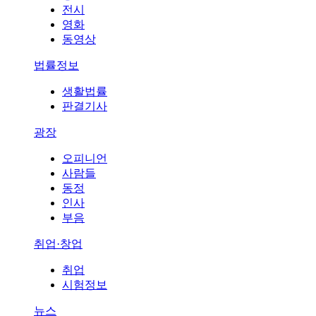
전시
영화
동영상
법률정보
생활법률
판결기사
광장
오피니언
사람들
동정
인사
부음
취업·창업
취업
시험정보
뉴스