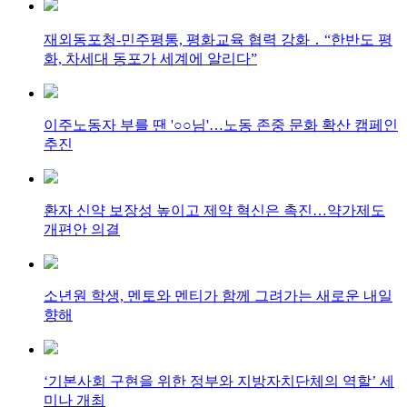
재외동포청-민주평통, 평화교육 협력 강화 ․ “한반도 평
화, 차세대 동포가 세계에 알리다”
이주노동자 부를 땐 '○○님'…노동 존중 문화 확산 캠페인
추진
환자 신약 보장성 높이고 제약 혁신은 촉진…약가제도
개편안 의결
소년원 학생, 멘토와 멘티가 함께 그려가는 새로운 내일
향해
‘기본사회 구현을 위한 정부와 지방자치단체의 역할’ 세
미나 개최