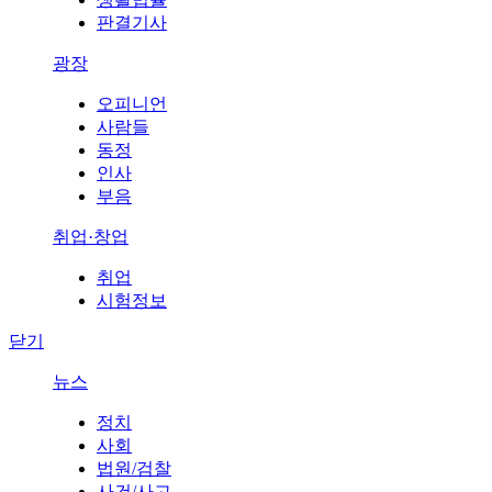
판결기사
광장
오피니언
사람들
동정
인사
부음
취업·창업
취업
시험정보
닫기
뉴스
정치
사회
법원/검찰
사건/사고