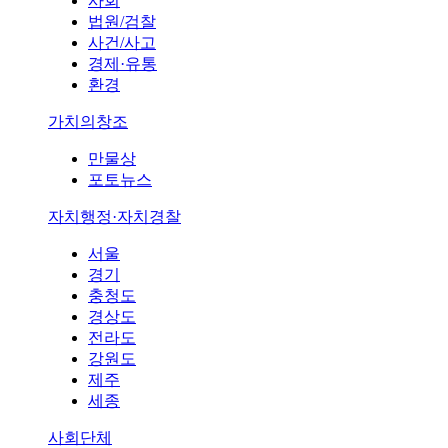
사회
법원/검찰
사건/사고
경제·유통
환경
가치의창조
만물상
포토뉴스
자치행정·자치경찰
서울
경기
충청도
경상도
전라도
강원도
제주
세종
사회단체