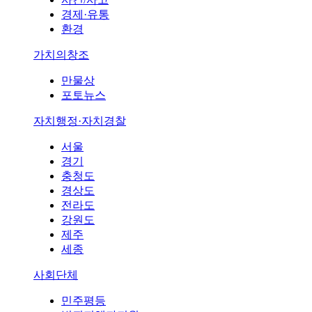
경제·유통
환경
가치의창조
만물상
포토뉴스
자치행정·자치경찰
서울
경기
충청도
경상도
전라도
강원도
제주
세종
사회단체
민주평등