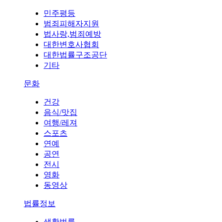
민주평등
범죄피해자지원
법사랑,범죄예방
대한변호사협회
대한법률구조공단
기타
문화
건강
음식/맛집
여행/레져
스포츠
연예
공연
전시
영화
동영상
법률정보
생활법률