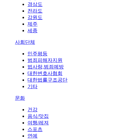
경상도
전라도
강원도
제주
세종
사회단체
민주평등
범죄피해자지원
법사랑,범죄예방
대한변호사협회
대한법률구조공단
기타
문화
건강
음식/맛집
여행/레져
스포츠
연예