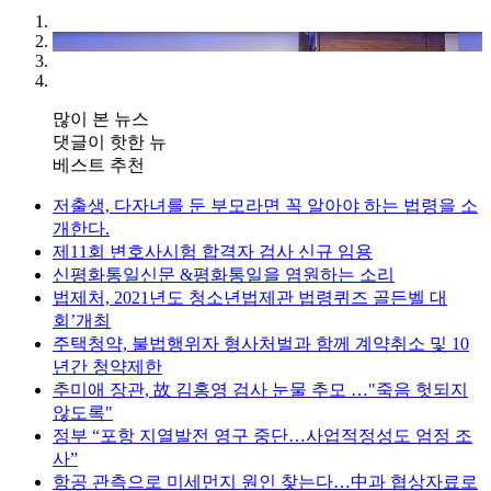
많이 본 뉴스
댓글이 핫한 뉴
베스트 추천
저출생, 다자녀를 둔 부모라면 꼭 알아야 하는 법령을 소
개한다.
제11회 변호사시험 합격자 검사 신규 임용
신평화통일신문 &평화통일을 염원하는 소리
법제처, 2021년도 청소년법제관 법령퀴즈 골든벨 대
회’개최
주택청약, 불법행위자 형사처벌과 함께 계약취소 및 10
년간 청약제한
추미애 장관, 故 김홍영 검사 눈물 추모 …"죽음 헛되지
않도록"
정부 “포항 지열발전 영구 중단…사업적정성도 엄정 조
사”
항공 관측으로 미세먼지 원인 찾는다…中과 협상자료로