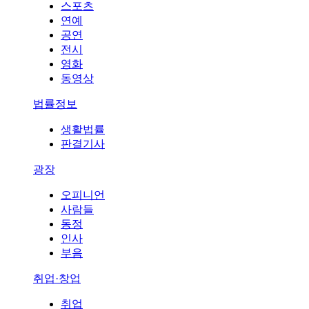
스포츠
연예
공연
전시
영화
동영상
법률정보
생활법률
판결기사
광장
오피니언
사람들
동정
인사
부음
취업·창업
취업