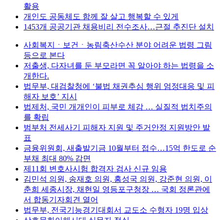
활용
개인도 공동체도 함께 잘 살고 행복할 수 있게
1453개 공공기관 채용비리 전수조사…근절 추진단 설치
사회복지ㆍ보건ㆍ농림축산수산 분야 어려운 법령 그림
등으로 본다
저출생, 다자녀를 둔 부모라면 꼭 알아야 하는 법령을 소
개한다.
법무부, 대검찰청에 ‘불법 채권추심 행위 엄정대응 및 피
해자 보호’ 지시
법제처, 국민 개개인이 피부로 체감 … 실질적 법치주의
를 확립
범부처 전세사기 피해자 지원 및 주거안정 지원방안 발
표
금융위원회, 새출발기금 10월부터 접수…15억 한도로 순
부채 최대 80% 감면
제11회 변호사시험 합격자 검사 신규 임용
김민석 의원, 송재호 의원, 홍성국 의원, 강준현 의원, 이
춘희 세종시장, 채현일 영등포구청장 … 국회 정론관에
서 합동기자회견 열어
법무부, 전국기능경기대회서 교도소 수형자 19명 입상