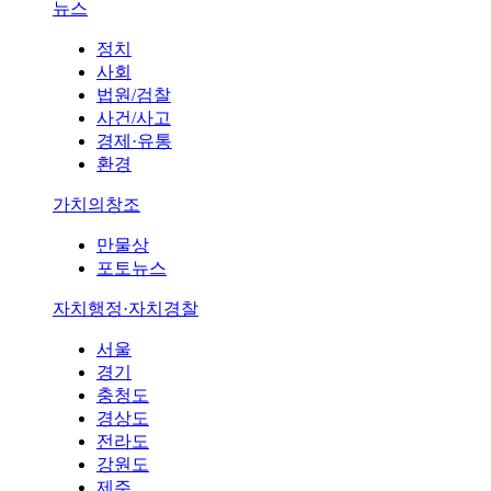
뉴스
정치
사회
법원/검찰
사건/사고
경제·유통
환경
가치의창조
만물상
포토뉴스
자치행정·자치경찰
서울
경기
충청도
경상도
전라도
강원도
제주