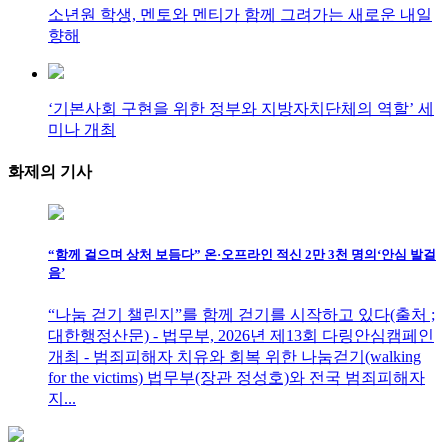
소년원 학생, 멘토와 멘티가 함께 그려가는 새로운 내일
향해
‘기본사회 구현을 위한 정부와 지방자치단체의 역할’ 세
미나 개최
화제의
기사
“함께 걸으며 상처 보듬다” 온·오프라인 적신 2만 3천 명의‘안심 발걸
음’
“나눔 걷기 챌린지”를 함께 걷기를 시작하고 있다(출처 ;
대한행정산문) - 법무부, 2026년 제13회 다링안심캠페인
개최 - 범죄피해자 치유와 회복 위한 나눔걷기(walking
for the victims) 법무부(장관 정성호)와 전국 범죄피해자
지...