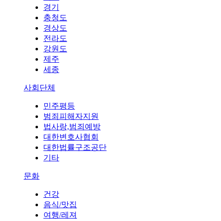
경기
충청도
경상도
전라도
강원도
제주
세종
사회단체
민주평등
범죄피해자지원
법사랑,범죄예방
대한변호사협회
대한법률구조공단
기타
문화
건강
음식/맛집
여행/레져