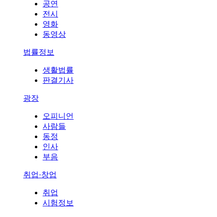
공연
전시
영화
동영상
법률정보
생활법률
판결기사
광장
오피니언
사람들
동정
인사
부음
취업·창업
취업
시험정보