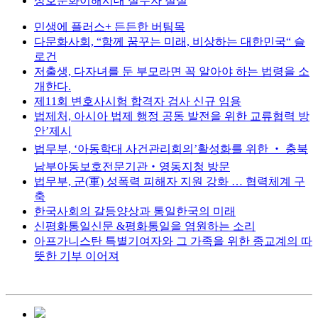
상호문화이해시대 실무자 절실
민생에 플러스+ 든든한 버팀목
다문화사회, “함께 꿈꾸는 미래, 비상하는 대한민국“ 슬
로건
저출생, 다자녀를 둔 부모라면 꼭 알아야 하는 법령을 소
개한다.
제11회 변호사시험 합격자 검사 신규 임용
법제처, 아시아 법제 행정 공동 발전을 위한 교류협력 방
안’제시
법무부, ‘아동학대 사건관리회의’활성화를 위한 ‧ 충북
남부아동보호전문기관‧영동지청 방문
법무부, 군(軍) 성폭력 피해자 지원 강화 … 협력체계 구
축
한국사회의 갈등양상과 통일한국의 미래
신평화통일신문 &평화통일을 염원하는 소리
아프가니스탄 특별기여자와 그 가족을 위한 종교계의 따
뜻한 기부 이어져