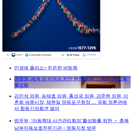
민생에 플러스+ 든든한 버팀목
경찰청, 세계 각 지역의 치안 현안 공유 … 국가 간 교류
활성화
김민석 의원, 송재호 의원, 홍성국 의원, 강준현 의원, 이
춘희 세종시장, 채현일 영등포구청장 … 국회 정론관에
서 합동기자회견 열어
법무부, ‘아동학대 사건관리회의’활성화를 위한 ‧ 충북
남부아동보호전문기관‧영동지청 방문