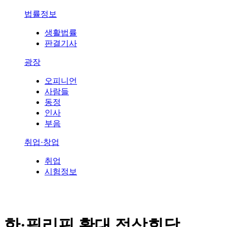
법률정보
생활법률
판결기사
광장
오피니언
사람들
동정
인사
부음
취업·창업
취업
시험정보
한·필리핀 확대 정상회담