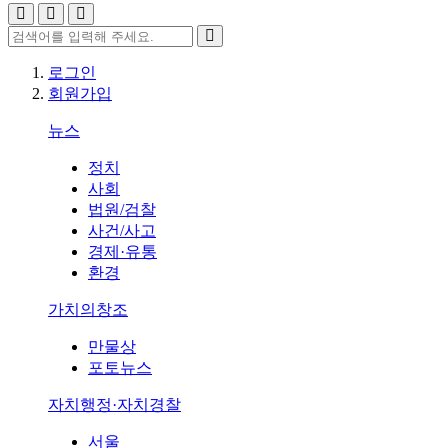
로그인
회원가입
뉴스
정치
사회
법원/검찰
사건/사고
경제·유통
환경
가치의창조
만물상
포토뉴스
자치행정·자치경찰
서울