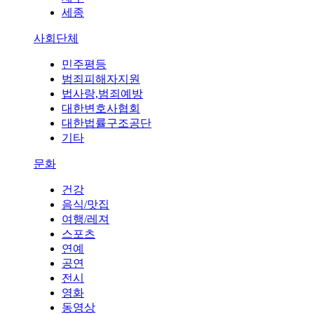
세종
사회단체
민주평등
범죄피해자지원
법사랑,범죄예방
대한변호사협회
대한법률구조공단
기타
문화
건강
음식/맛집
여행/레져
스포츠
연예
공연
전시
영화
동영상