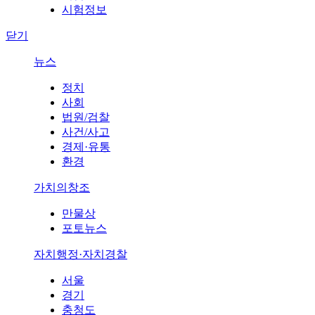
시험정보
닫기
뉴스
정치
사회
법원/검찰
사건/사고
경제·유통
환경
가치의창조
만물상
포토뉴스
자치행정·자치경찰
서울
경기
충청도