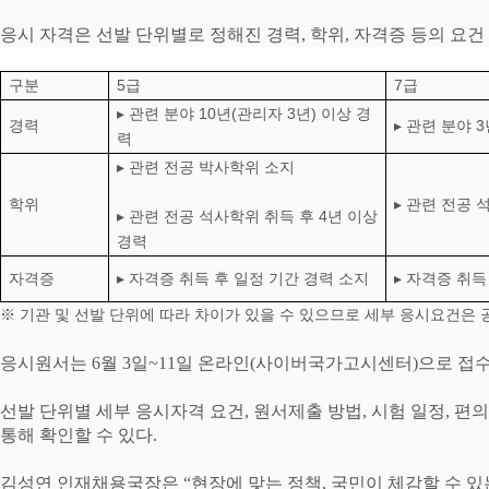
응시 자격은 선발 단위별로 정해진 경력
,
학위
,
자격증 등의 요건
5
7
구분
급
급
10
(
3
)
▸
관련 분야
년
관리자
년
이상 경
3
경력
▸
관련 분야
력
▸
관련 전공 박사학위 소지
학위
▸
관련 전공 
4
▸
관련 전공 석사학위 취득 후
년 이상
경력
자격증
▸
자격증 취득 후 일정 기간 경력 소지
▸
자격증 취득
※
기관 및 선발 단위에 따라 차이가 있을 수 있으므로 세부 응시요건은 
응시원서는
6
월
3
일
~11
일 온라인
(
사이버국가고시센터
)
으로 접
선발 단위별 세부 응시자격 요건
,
원서제출 방법
,
시험 일정
,
편의
통해 확인할 수 있다
.
김성연 인재채용국장은
“
현장에 맞는 정책
,
국민이 체감할 수 있