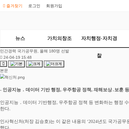
즐겨찾기
로그인
회원가입
뉴스
가치의창조
자치행정·자치경
민간경력 국가공무원, 올해 180명 선발
찰
24-04-19 15:48
본문
-
인공지능
․
데이터 기반 행정
,
우주항공 정책
,
재해보상
․
보훈 등
인공지능
․
데이터 기반행정
,
우주항공 정책 등 변화하는 행정 
한다
.
인사혁신처
(
처장 김승호
)
는 이 같은 내용의
‘2024
년도 국가공무
했다
.