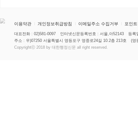
이용약관
개인정보취급방침
이메일주소 수집거부
포인트
대표전화 : 02)581-0097
인터넷신문등록번호 : 서울,아52143
등록일
주소 : 우)07250 서울특별시 영등포구 영중로24길 10.2층 213호
(영
Copyrightⓒ 2018 by 대한행정신문 all right reserved.