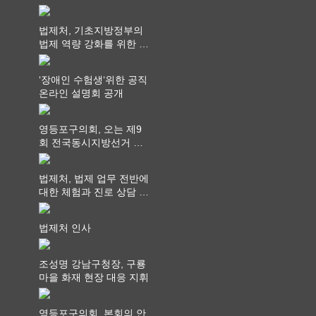
쳐...“수업은 더 깊게, 교
사 연결은 더 넓게”
법제처, 기초지방정부의
법제 역량 강화를 위한 전
라권 현장설명회 개최
‘장애인 수험생‘위한 공직
온라인 설명회 공개
영등포구의회, 오는 제9
회 전국동시지방선거 ‧
"공직사회는 어느 때보다
공정하고 책임 있는 자세
법제처, 법제 업무 전반에
를 지켜야 할 것"
대한 체험과 진로 상담 기
회 제공
법제처 인사
조성명 강남구청장, 구룡
마을 화재 현장 대응 지휘
영등포구의회, 본회의 안