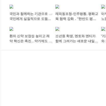
국민과 함께하는 기관으로 …
재외동포청-민주평통, 평화교
이
국민에게 실질적으로 도움이
육 협력 강화 ․ “한반도 평화,
노
되어야
차세대 동포가 세계에 알리
추
다”
환자 신약 보장성 높이고 제
소년원 학생, 멘토와 멘티가
‘
약 혁신은 촉진…약가제도 개
함께 그려가는 새로운 내일
와
편안 의결
향해
미