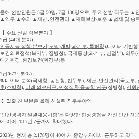
올해 선발인원은
5
급
50
명
, 7
급
130
명으로
,
주요 선발 직무는
▲
▲
약무
▲
수의
▲
재난
․
안전관리
▲
재해보상
·
보훈
▲
법제 및 송
【
주요 선발 직무분야
】
5
급
(44
개 분야
)
인공지능 정책
·
본보기
(
모델
)
개발
(
과기부
,
특허청
),
데이터 기반행
보건의료정책
(
복지부
,
질병청
),
국제통상
(
과기부
,
산업부
),
의무
(
대기환경
․
환경보건
(
환경부
)
등
7
급
(67
개 분야
)
빅데이터 분석
(
국세청
,
농진청
,
법무부
),
재난
․
안전관리
(
국토부
,
훈
(
소방청
)
,
미래 의료연구
․
만성질환 융복합 연구
(
질병청
),
선원
※
밑줄 친 부분은 올해 신설된 직무분야임
‘
민간경력자 일괄채용시험
’
은 다양한 현장경험을 가진 민간 전
에 이어
2015
년
7
급까지 확대했다
.
2023
년 현재 총
2,178
명이
40
여 개 중앙부처에서 근무하고 있다
.