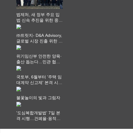
법제처, 새 정부 주요 입
법 신속 추진을 위한 중앙
부처 법무담당관 회의 개
최
㈜트릿지- D&A Advisory,
글로벌 시장 진출 위한 전
략적 업무협약 체결
위기임산부 안전한 양육·
출산 돕는다…민관 협력
체계 구축
국토부, 6월부터 '주택 임
대계약 신고제' 본격 시
행…실거래가 투명화 기
대
불꽃놀이의 빛과 그림자
'도심복합개발법' 7일 본
격 시행…건폐율·용적률
특례 부여