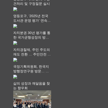
건처리 및 구정질문 실시
영등포구, ‘2025년 전국
도서관 운영 평가’ 연속
최고 영예 장관상에서 ‘대
통령상’ 수상
자치분권 30년 평가를 통
한 국가균형성장의 방향
과 과제 논의
자치경찰제, 주민 주도의
재도 전환 … 주민안전 치
안서비스가 최우선 되어
야
국정기획위원회, 한국지
방행정연구원 방문… 국
가균형성장 논의
삶의 성장과 깨달음을 찾
는 향우회