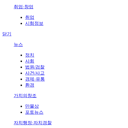
취업·창업
취업
시험정보
닫기
뉴스
정치
사회
법원/검찰
사건/사고
경제·유통
환경
가치의창조
만물상
포토뉴스
자치행정·자치경찰