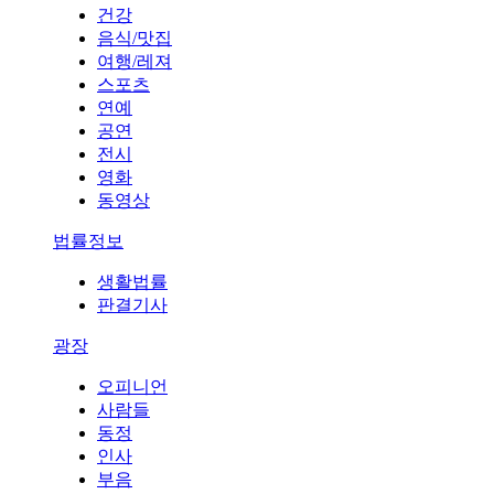
건강
음식/맛집
여행/레져
스포츠
연예
공연
전시
영화
동영상
법률정보
생활법률
판결기사
광장
오피니언
사람들
동정
인사
부음