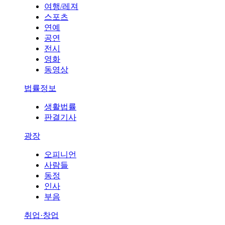
여행/레져
스포츠
연예
공연
전시
영화
동영상
법률정보
생활법률
판결기사
광장
오피니언
사람들
동정
인사
부음
취업·창업