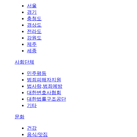
서울
경기
충청도
경상도
전라도
강원도
제주
세종
사회단체
민주평등
범죄피해자지원
법사랑,범죄예방
대한변호사협회
대한법률구조공단
기타
문화
건강
음식/맛집