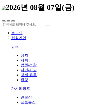
2026년 08월 07일(금)
로그인
회원가입
뉴스
정치
사회
법원/검찰
사건/사고
경제·유통
환경
가치의창조
만물상
포토뉴스