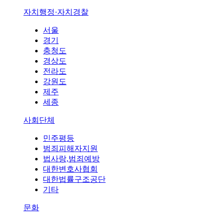
자치행정·자치경찰
서울
경기
충청도
경상도
전라도
강원도
제주
세종
사회단체
민주평등
범죄피해자지원
법사랑,범죄예방
대한변호사협회
대한법률구조공단
기타
문화