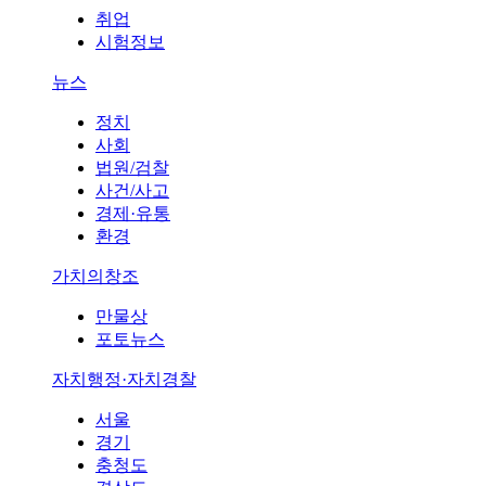
취업
시험정보
뉴스
정치
사회
법원/검찰
사건/사고
경제·유통
환경
가치의창조
만물상
포토뉴스
자치행정·자치경찰
서울
경기
충청도