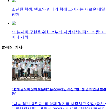
소년원 학생, 멘토와 멘티가 함께 그려가는 새로운 내일
향해
‘기본사회 구현을 위한 정부와 지방자치단체의 역할’ 세
미나 개최
화제의
기사
“함께 걸으며 상처 보듬다” 온·오프라인 적신 2만 3천 명의‘안심 발걸
음’
“나눔 걷기 챌린지”를 함께 걷기를 시작하고 있다(출처 ;
대한행정산문) - 법무부, 2026년 제13회 다링안심캠페인