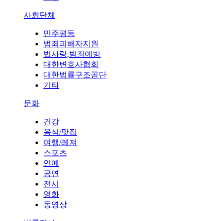
사회단체
민주평등
범죄피해자지원
법사랑,범죄예방
대한변호사협회
대한법률구조공단
기타
문화
건강
음식/맛집
여행/레져
스포츠
연예
공연
전시
영화
동영상