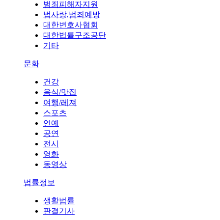
범죄피해자지원
법사랑,범죄예방
대한변호사협회
대한법률구조공단
기타
문화
건강
음식/맛집
여행/레져
스포츠
연예
공연
전시
영화
동영상
법률정보
생활법률
판결기사