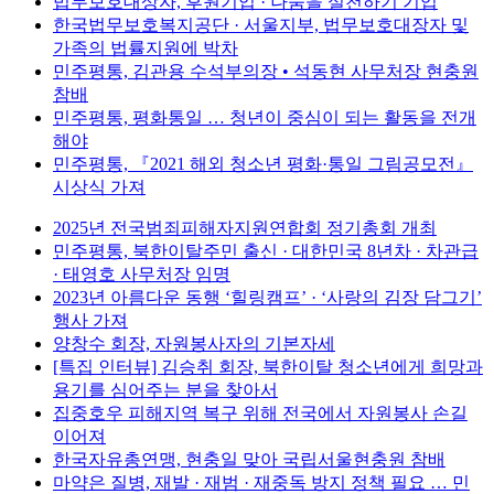
법무보호대상자, 후원기업 · 나눔을 실천하기 기업
한국법무보호복지공단 · 서울지부, 법무보호대장자 및
가족의 법률지원에 박차
민주평통, 김관용 수석부의장 • 석동현 사무처장 현충원
참배
민주평통, 평화통일 … 청년이 중심이 되는 활동을 전개
해야
민주평통, 『2021 해외 청소년 평화·통일 그림공모전』
시상식 가져
2025년 전국범죄피해자지원연합회 정기총회 개최
민주평통, 북한이탈주민 출신 · 대한민국 8년차 · 차관급
· 태영호 사무처장 임명
2023년 아름다운 동행 ‘힐링캠프’ · ‘사랑의 김장 담그기’
행사 가져
양창수 회장, 자원봉사자의 기본자세
[특집 인터뷰] 김승취 회장, 북한이탈 청소년에게 희망과
용기를 심어주는 분을 찾아서
집중호우 피해지역 복구 위해 전국에서 자원봉사 손길
이어져
한국자유총연맹, 현충일 맞아 국립서울현충원 참배
마약은 질병, 재발 · 재범 · 재중독 방지 정책 필요 … 민