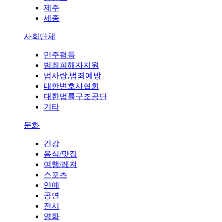
제주
세종
사회단체
민주평등
범죄피해자지원
법사랑,범죄예방
대한변호사협회
대한법률구조공단
기타
문화
건강
음식/맛집
여행/레져
스포츠
연예
공연
전시
영화