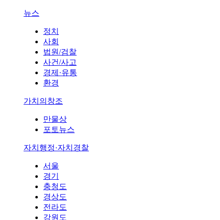
뉴스
정치
사회
법원/검찰
사건/사고
경제·유통
환경
가치의창조
만물상
포토뉴스
자치행정·자치경찰
서울
경기
충청도
경상도
전라도
강원도