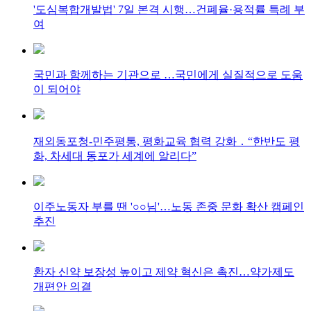
'도심복합개발법' 7일 본격 시행…건폐율·용적률 특례 부
여
국민과 함께하는 기관으로 …국민에게 실질적으로 도움
이 되어야
재외동포청-민주평통, 평화교육 협력 강화 ․ “한반도 평
화, 차세대 동포가 세계에 알리다”
이주노동자 부를 땐 '○○님'…노동 존중 문화 확산 캠페인
추진
환자 신약 보장성 높이고 제약 혁신은 촉진…약가제도
개편안 의결