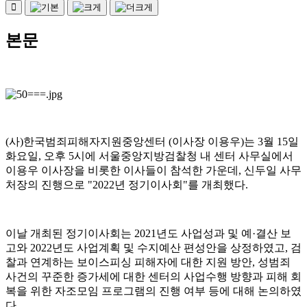
본문
(
사
)
한국범죄피해자지원중앙센터
(
이사장 이용우
)
는
3
월
15
일
화요일
,
오후
5
시에 서울중앙지방검찰청 내 센터 사무실에서
이용우 이사장을 비롯한 이사들이 참석한 가운데
,
신두일 사무
처장의 진행으로
"2022
년 정기이사회
"
를 개최했다
.
이날 개최된 정기이사회는
2021
년도 사업성과 및 예
·
결산 보
고와
2022
년도 사업계획 및 수지예산 편성안을 상정하였고
,
검
찰과 연계하는 보이스피싱 피해자에 대한 지원 방안
,
성범죄
사건의 꾸준한 증가세에 대한 센터의 사업수행 방향과 피해 회
복을 위한 자조모임 프로그램의 진행 여부 등에 대해 논의하였
다
.