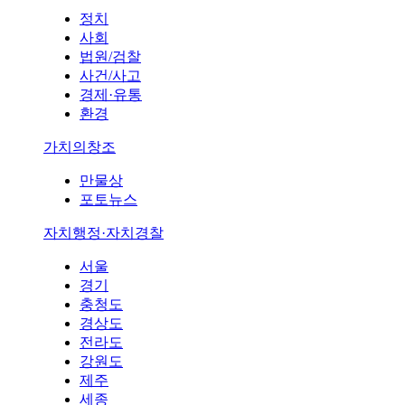
정치
사회
법원/검찰
사건/사고
경제·유통
환경
가치의창조
만물상
포토뉴스
자치행정·자치경찰
서울
경기
충청도
경상도
전라도
강원도
제주
세종