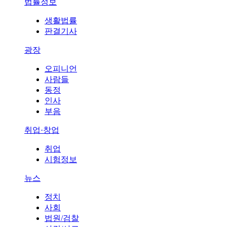
법률정보
생활법률
판결기사
광장
오피니언
사람들
동정
인사
부음
취업·창업
취업
시험정보
뉴스
정치
사회
법원/검찰