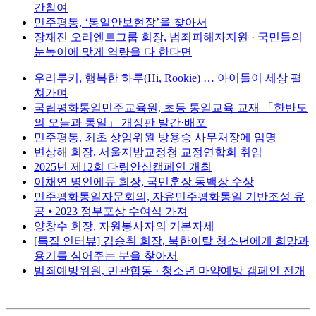
간참여
민주평통, ‘통일안보현장’을 찾아서
장재진 오리엔트그룹 회장, 범죄피해자지원 · 국민들의
눈높이에 맞게 역량을 다 한다면
우리루키, 행복한 하루(Hi, Rookie) … 아이들이 세상 펼
쳐가며
국립평화통일민주교육원, 초등 통일교육 교재 「한반도
의 오늘과 통일」 개정판 발간·배포
민주평통, 최초 상임위원 방용승 사무처장에 임명
변상해 회장, 서울지방교정청 교정연합회 취임
2025년 제12회 다링안심캠페인 개최
이채연 명인에듀 회장, 국민훈장 동백장 수상
민주평화통일자문회의, 자유민주평화통일 기반조성 유
공 ⦁ 2023 정부포상 수여식 가져
양창수 회장, 자원봉사자의 기본자세
[특집 인터뷰] 김승취 회장, 북한이탈 청소년에게 희망과
용기를 심어주는 분을 찾아서
범죄예방위원, 민관합동 · 청소년 마약예방 캠페인 전개