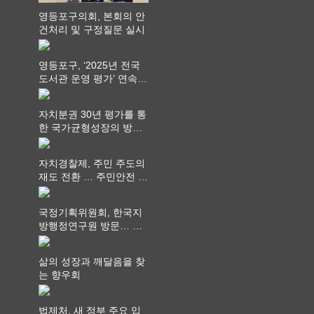
영등포구의회, 본회의 안
건처리 및 구정질문 실시
영등포구, ‘2025년 전국
도서관 운영 평가’ 연속
최고 영예 장관상에서 ‘대
통령상’ 수상
자치분권 30년 평가를 통
한 국가균형성장의 방향
과 과제 논의
자치경찰제, 주민 주도의
재도 전환 … 주민안전 치
안서비스가 최우선 되어
야
국정기획위원회, 한국지
방행정연구원 방문… 국
가균형성장 논의
삶의 성장과 깨달음을 찾
는 향우회
법제처, 새 정부 주요 입