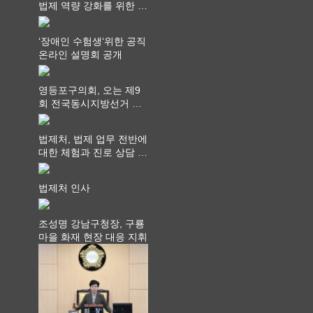
법제 역량 강화를 위한 전
라권 현장설명회 개최
‘장애인 수험생‘위한 공직
온라인 설명회 공개
영등포구의회, 오는 제9
회 전국동시지방선거 ‧
"공직사회는 어느 때보다
공정하고 책임 있는 자세
법제처, 법제 업무 전반에
를 지켜야 할 것"
대한 체험과 진로 상담 기
회 제공
법제처 인사
조성명 강남구청장, 구룡
마을 화재 현장 대응 지휘