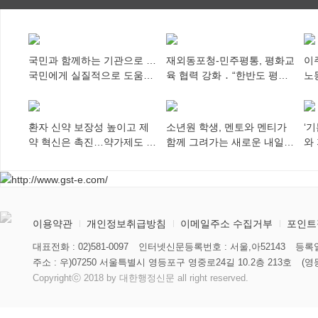
국민과 함께하는 기관으로 …
재외동포청-민주평통, 평화교
이
국민에게 실질적으로 도움이
육 협력 강화 ․ “한반도 평화,
노
되어야
차세대 동포가 세계에 알리
추
다”
환자 신약 보장성 높이고 제
소년원 학생, 멘토와 멘티가
‘
약 혁신은 촉진…약가제도 개
함께 그려가는 새로운 내일
와
편안 의결
향해
미
이용약관
개인정보취급방침
이메일주소 수집거부
포인트
대표전화 : 02)581-0097
인터넷신문등록번호 : 서울,아52143
등록일
주소 : 우)07250 서울특별시 영등포구 영중로24길 10.2층 213호
(영
Copyrightⓒ 2018 by 대한행정신문 all right reserved.