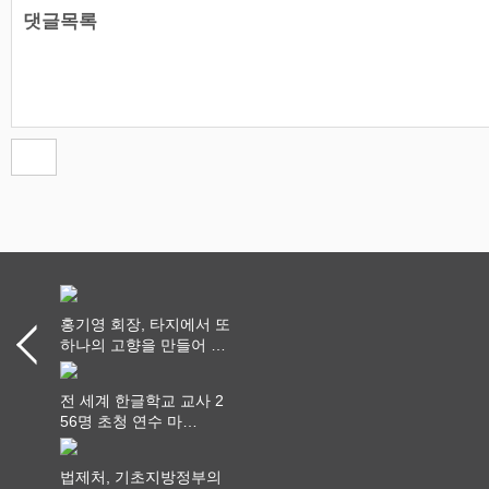
댓글목록
홍기영 회장, 타지에서 또
하나의 고향을 만들어 가
다
전 세계 한글학교 교사 2
56명 초청 연수 마
쳐...“수업은 더 깊게, 교
사 연결은 더 넓게”
법제처, 기초지방정부의