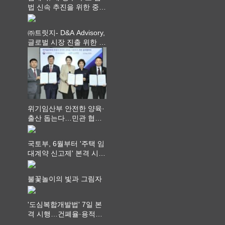
법 신속 추진을 위한 중앙
부처 법무담당관 회의 개
최
㈜트릿지- D&A Advisory,
글로벌 시장 진출 위한 전
략적 업무협약 체결
위기임산부 안전한 양육·
출산 돕는다…민관 협력
체계 구축
국토부, 6월부터 '주택 임
대계약 신고제' 본격 시
행…실거래가 투명화 기
대
불꽃놀이의 빛과 그림자
'도심복합개발법' 7일 본
격 시행…건폐율·용적률
특례 부여