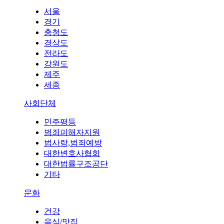
서울
경기
충청도
경상도
전라도
강원도
제주
세종
사회단체
민주평등
범죄피해자지원
법사랑,범죄예방
대한변호사협회
대한법률구조공단
기타
문화
건강
음식/맛집