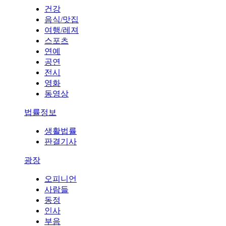
건강
음식/맛집
여행/레져
스포츠
연예
공연
전시
영화
동영상
법률정보
생활법률
판결기사
광장
오피니언
사람들
동정
인사
부음