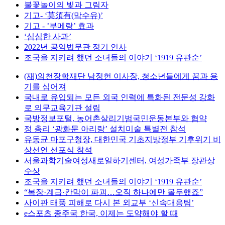
불꽃놀이의 빛과 그림자
기고- ‘莫須有(막수유)’
기고 - ’부메랑’ 효과
‘심심한 사과’
2022년 공익법무관 정기 인사
조국을 지키려 했던 소녀들의 이야기 ‘1919 유관순’
(재)의천장학재단 남정헌 이사장, 청소년들에게 꿈과 용
기를 심어져
국내로 유입되는 모든 외국 인력에 특화된 전문성 강화
로 의무교육기관 설립
국방정보포털, 농어촌살리기범국민운동본부와 협약
정 총리 ‘광화문 아리랑’ 설치미술 특별전 참석
유동균 마포구청장, 대한민국 기초지방정부 기후위기 비
상선언 선포식 참석
서울과학기술여성새로일하기센터, 여성가족부 장관상
수상
조국을 지키려 했던 소녀들의 이야기 ‘1919 유관순’
“복장·계급·칸막이 파괴…오직 하나에만 몰두했죠”
사이판 태풍 피해로 다시 본 외교부 ‘신속대응팀’
e스포츠 종주국 한국, 이제는 도약해야 할 때