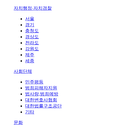
자치행정·자치경찰
서울
경기
충청도
경상도
전라도
강원도
제주
세종
사회단체
민주평등
범죄피해자지원
법사랑,범죄예방
대한변호사협회
대한법률구조공단
기타
문화