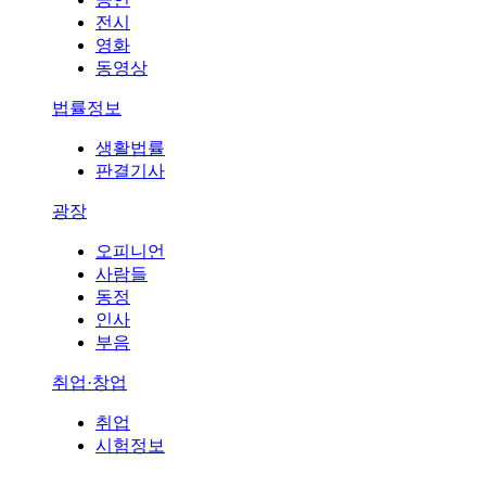
전시
영화
동영상
법률정보
생활법률
판결기사
광장
오피니언
사람들
동정
인사
부음
취업·창업
취업
시험정보