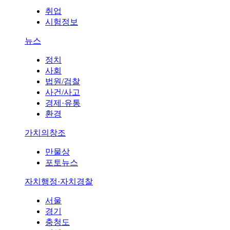
취업
시험정보
뉴스
정치
사회
법원/검찰
사건/사고
경제·유통
환경
가치의창조
만물상
포토뉴스
자치행정·자치경찰
서울
경기
충청도