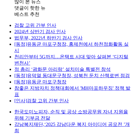
많이 본 뉴스
댓글이 핫한 뉴
베스트 추천
검찰 고위 간부 인사
2024년 상반기 검사 인사
법무부, 2022년 하반기 검사 인사
[동정]유동균 마포구청장, 홍제천에서 하천정화활동 실
시
천리안부터 5G까지…온택트 시대 맞아 살펴본 ‘디지털
변천사’
정 총리 ‘광화문 아리랑’ 설치미술 특별전 참석
[동정]유덕열 동대문구청장, 성북천 둔치 산책로변 점검
[동정]유동균 마포구청장
참좋은 지방자치 정책대회에서 'MH마포하우징' 정책 발
표
[인사]검찰 고위 간부 인사
한국도미노피자, 순직 및 공상 소방공무원 자녀 지원을
위해 기부금 전달
강남복지재단,‘2025 강남다운 복지 아이디어 공모전 ’개
최