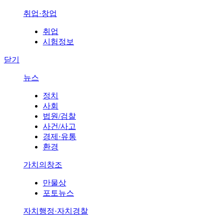
취업·창업
취업
시험정보
닫기
뉴스
정치
사회
법원/검찰
사건/사고
경제·유통
환경
가치의창조
만물상
포토뉴스
자치행정·자치경찰