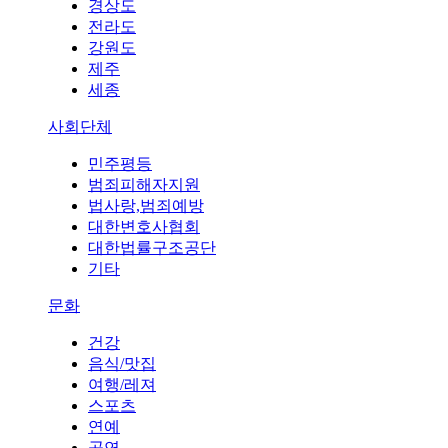
경상도
전라도
강원도
제주
세종
사회단체
민주평등
범죄피해자지원
법사랑,범죄예방
대한변호사협회
대한법률구조공단
기타
문화
건강
음식/맛집
여행/레져
스포츠
연예
공연