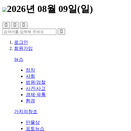
2026년 08월 09일(일)
로그인
회원가입
뉴스
정치
사회
법원/검찰
사건/사고
경제·유통
환경
가치의창조
만물상
포토뉴스