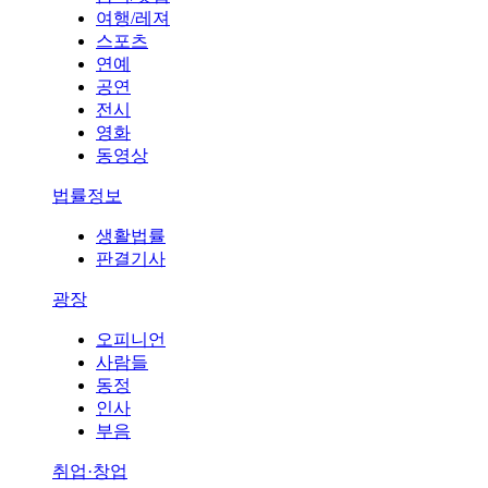
여행/레져
스포츠
연예
공연
전시
영화
동영상
법률정보
생활법률
판결기사
광장
오피니언
사람들
동정
인사
부음
취업·창업