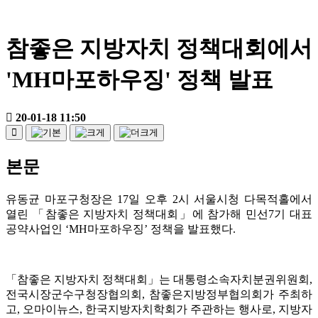
참좋은 지방자치 정책대회에서
'MH마포하우징' 정책 발표
20-01-18 11:50
본문
유동균 마포구청장은
17
일
오후
2
시
서울시청 다목적홀에서
열린
「
참좋은 지방자치 정책대회
」
에 참가해 민선
7
기 대표
공약사업인
‘MH
마포하우징
’
정책을 발표했다
.
「
참좋은 지방자치 정책대회
」
는 대통령소속자치분권위원회
,
전국시장군수구청장협의회
,
참좋은지방정부협의회가 주최하
고
,
오마이뉴스
,
한국지방자치학회가 주관하는 행사로
,
지방자