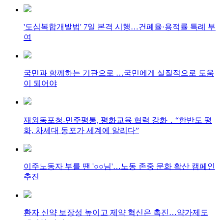
'도심복합개발법' 7일 본격 시행…건폐율·용적률 특례 부
여
국민과 함께하는 기관으로 …국민에게 실질적으로 도움
이 되어야
재외동포청-민주평통, 평화교육 협력 강화 ․ “한반도 평
화, 차세대 동포가 세계에 알리다”
이주노동자 부를 땐 '○○님'…노동 존중 문화 확산 캠페인
추진
환자 신약 보장성 높이고 제약 혁신은 촉진…약가제도