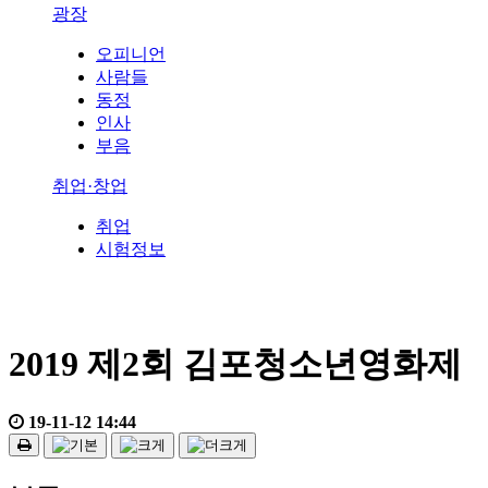
광장
오피니언
사람들
동정
인사
부음
취업·창업
취업
시험정보
2019 제2회 김포청소년영화제
19-11-12 14:44