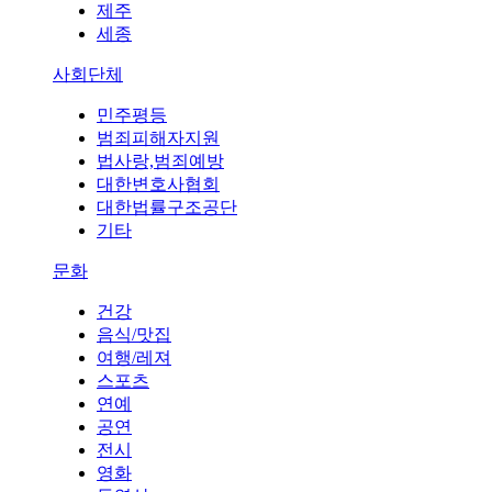
제주
세종
사회단체
민주평등
범죄피해자지원
법사랑,범죄예방
대한변호사협회
대한법률구조공단
기타
문화
건강
음식/맛집
여행/레져
스포츠
연예
공연
전시
영화