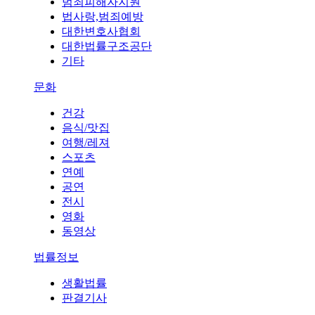
범죄피해자지원
법사랑,범죄예방
대한변호사협회
대한법률구조공단
기타
문화
건강
음식/맛집
여행/레져
스포츠
연예
공연
전시
영화
동영상
법률정보
생활법률
판결기사