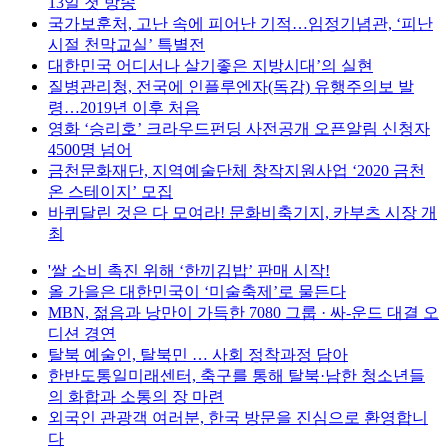
13일 첫 방송
국가보훈처, 고난 속에 피어난 기적…임정기념관, ‘피난
시절 천막교실’ 특별전
대한민국 어디서나 살기좋은 지방시대’의 실현
질병관리청, 전국에 인플루엔자(독감) 유행주의보 발
령…2019년 이후 처음
영화 ‘승리호’ 크라우드펀딩 사전공개 오픈알림 신청자
4500명 넘어
금천문화재단, 지역예술단체 창작지원사업 ‘2020 금천
온 스테이지’ 모집
바퀴달린 것은 다 모여라! 문화비축기지, 카부츠 시장 개
최
'쌀 소비 촉진 위해 ‘한끼김밥’ 판매 시작!
올 가을은 대한민국이 ‘미술축제’로 물든다
MBN, 젊음과 낭만이 가득한 7080 그룹 · 싸-운드 대결 오
디션 경연
탈북 예술인, 탈북민 … 사회 정착과정 담아
한반도통일미래센터, 축구를 통해 탈북·남한 청소년들
의 화합과 소통의 장 마련
외국인 관광객 여러분, 한국 방문을 진심으로 환영합니
다