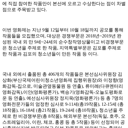
에 직접 참여한 작품만이 본선에 오르고 수상한다는 점이 차별
점으로 주목받고 있다
.
이번 영화제는 지난
9
월
12
일부터
10
월
18
일까지 공모를 통해
작품들을 모집했으며
,
대상은 경쟁부문은
2018
년
~2019
년 완
성된 국내 외 만
9
세
~24
세의 순수창작영상물이고 비경쟁부문
은 청소년을 주제로 한 작품
,
지역특별부문은 김포를 주제로
한 작품과 김포의 청소년들이 만든 작품 등 이다
.
국내 외에서 출품된 총
406
개의 작품들은 본선심사위원장 김
상화
(
부산국제어린이청소년영화제 집행위원장
)
와 이정향
(
영
화감독
-
집으로
,
미술관옆동물원 등 연출
),
류미례
(
다큐멘터리
영화감독
),
이안
(
영화평론가
),
백승기
(
영화감독
-
오늘도평화로
운 등 연출
),
예선심사위원장 정지욱
(
영화평론가
)
등 총
7
명의
영화전문가들의 엄정한 심사로
9-11
세
(
총
19
작품
), 12-15
세
(
총
18
작품
), 16-18
세
(
총
21
작품
), 19-24
세
(
총
10
작품
),
청소년을 주
제로 한 비경쟁부문
(
총
8
작품
),
해외부문 본선작
(
독일
,
호주
,
오
스트레일리아
,
이란
,
체코
,
홍콩 등 총
5
작품
)
등이 선정되어 공