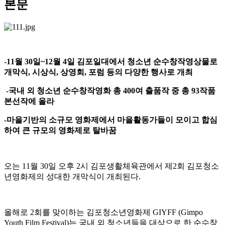
본문
-11
월
30
일
~12
월
4
일 김포일대에서 청소년 순수창작영상물로
개막식
,
시상식
,
상영회
,
포럼 등의 다양한 행사로 개최
-
국내 외 청소년 순수창작영화 총
400
여 출품작 중 총
93
작품
본선작에 올라
-
마을기반의 소규모 영화제에서 마을활동가들이 모이고 합심
하여 큰 규모의 영화제로 탈바꿈
오는
11
월
30
일 오후
2
시 김포생활체육관에서 제
2
회 김포청소
년영화제의 성대한 개막식이 개최된다
.
올해로
2
회를 맞이하는 김포청소년영화제
GIYFF (Gimpo
Youth Film Festival)
는 국내 외 청소년들을 대상으로 한 순수창