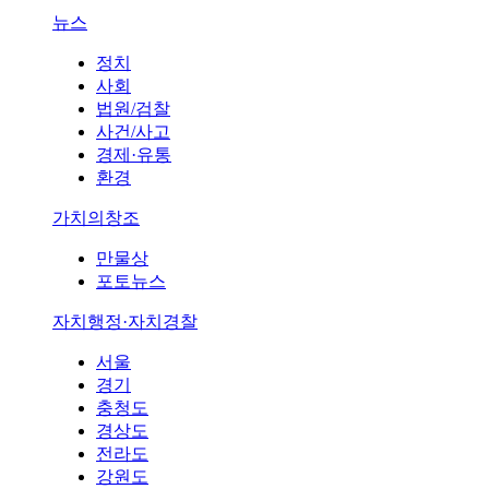
뉴스
정치
사회
법원/검찰
사건/사고
경제·유통
환경
가치의창조
만물상
포토뉴스
자치행정·자치경찰
서울
경기
충청도
경상도
전라도
강원도