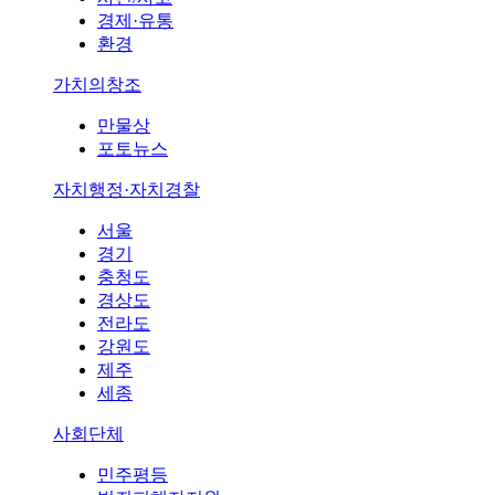
경제·유통
환경
가치의창조
만물상
포토뉴스
자치행정·자치경찰
서울
경기
충청도
경상도
전라도
강원도
제주
세종
사회단체
민주평등