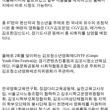
식홈페이지에 발표되었고 일부 작품들을 제외하고는 홈페이
지에서 바로 시청도 가능하다
.
총
87
편의 본선작과 청소년을 주제로 한 국내외 유수의 초청작
11
편 총
98
편의 영화들은
CGV
김포운양
, CGV
김포
,
메가박스
김포한강신도시
,
장기도서관 등에서 총
42
회차를 상영할 예정
이다
.
올해로
2
회를 맞이하는 김포청소년영화제
GIYFF (Gimpo
Youth Film Festival)
는 경기콘텐츠진흥원과 김포시청소년육성
재단
,
마을문화공동체 사회적협동조합이 공동으로 주최하고
김포청소년영화제조직위원회가 주관하며
,
전국영화교육연구회
,
징검다리교육공동체
,
실천교육교사모
임
,
서울교사노동조합이 협력하고 김포시학교운영위원협의
회
,
김포시학부모회장협의회
,
김포시여성단체협의회 등 지역
의 학부모단체와 봉사단체 등이 전면에서 영화제를 지원하여
지난 해
1
회에서부터 청소년
,
부모
,
교사
,
마을활동가들이 함께