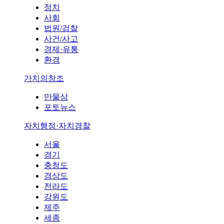
정치
사회
법원/검찰
사건/사고
경제·유통
환경
가치의창조
만물상
포토뉴스
자치행정·자치경찰
서울
경기
충청도
경상도
전라도
강원도
제주
세종