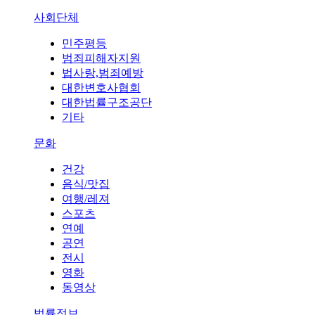
사회단체
민주평등
범죄피해자지원
법사랑,범죄예방
대한변호사협회
대한법률구조공단
기타
문화
건강
음식/맛집
여행/레져
스포츠
연예
공연
전시
영화
동영상
법률정보