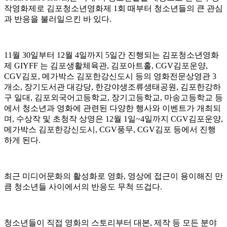
작영화제로 김포청소년영화제
1
회 때부터 청소년들의 큰 관심
과 반응을 불러일으킨 바 있다
.
11
월
30
일부터
12
월
4
일까지
5
일간 진행되는 김포청소년영화
제
GIYFF
는 김포생활체육관
,
김포아트홀
, CGV
김포운양
,
CGV
김포
,
메가박스 김포한강신도시 등의 영화전문상영관
3
개소
,
장기도서관 대강당
,
한강야생조류생태공원
,
김포한강하
구 일대
,
김포외국어고등학교
,
장기고등학교
,
마송고등학교 등
에서 청소년과 영화에 관련된 다양한 행사와 이벤트가 개최되
며
,
수상작 및 초청작 상영은
12
월
1
일
~4
일까지
CGV
김포운양
,
메가박스 김포한강신도시
, CGV
풍무
, CGV
김포 등에서 진행
하게 된다
.
최근 미디어문화의 활성화로 영화
,
영상에 접근이 용이해진 만
큼 청소년들 사이에서의 반응도 무척 뜨겁다
.
청소년들이 직접 영화의 스토리부터 대본
,
제작 등 모든 분야