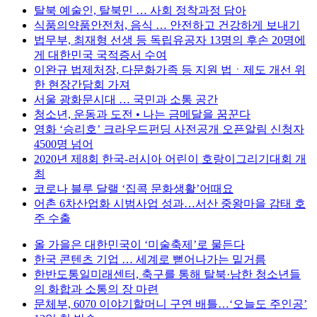
탈북 예술인, 탈북민 … 사회 정착과정 담아
식품의약품안전처, 음식 … 안전하고 건강하게 보내기
법무부, 최재형 선생 등 독립유공자 13명의 후손 20명에
게 대한민국 국적증서 수여
이완규 법제처장, 다문화가족 등 지원 법ㆍ제도 개선 위
한 현장간담회 가져
서울 광화문시대 … 국민과 소통 공간
청소년, 운동과 도전 • 나는 금메달을 꿈꾼다
영화 ‘승리호’ 크라우드펀딩 사전공개 오픈알림 신청자
4500명 넘어
2020년 제8회 한국-러시아 어린이 호랑이그리기대회 개
최
코로나 블루 달랠 ‘집콕 문화생활’어때요
어촌 6차산업화 시범사업 성과…서산 중왕마을 감태 호
주 수출
올 가을은 대한민국이 ‘미술축제’로 물든다
한국 콘텐츠 기업 … 세계로 뻗어나가는 밑거름
한반도통일미래센터, 축구를 통해 탈북·남한 청소년들
의 화합과 소통의 장 마련
문체부, 6070 이야기할머니 구연 배틀…‘오늘도 주인공’