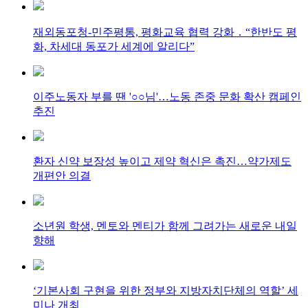
재외동포청-민주평통, 평화교육 협력 강화 ․ “한반도 평
화, 차세대 동포가 세계에 알리다”
이주노동자 부를 땐 '○○님'…노동 존중 문화 확산 캠페인
추진
환자 신약 보장성 높이고 제약 혁신은 촉진…약가제도
개편안 의결
소년원 학생, 멘토와 멘티가 함께 그려가는 새로운 내일
향해
‘기본사회 구현을 위한 정부와 지방자치단체의 역할’ 세
미나 개최