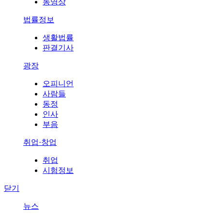
동영상
법률정보
생활법률
판결기사
광장
오피니언
사람들
동정
인사
부음
취업·창업
취업
시험정보
닫기
뉴스