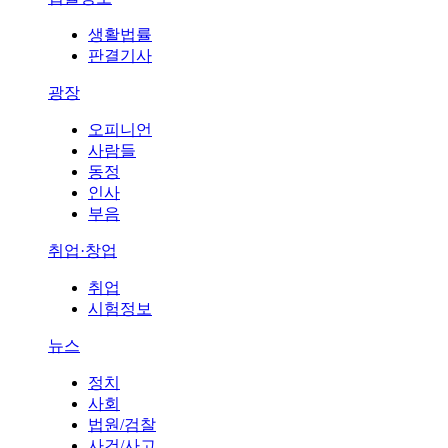
생활법률
판결기사
광장
오피니언
사람들
동정
인사
부음
취업·창업
취업
시험정보
뉴스
정치
사회
법원/검찰
사건/사고