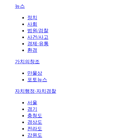
뉴스
정치
사회
법원/검찰
사건/사고
경제·유통
환경
가치의창조
만물상
포토뉴스
자치행정·자치경찰
서울
경기
충청도
경상도
전라도
강원도