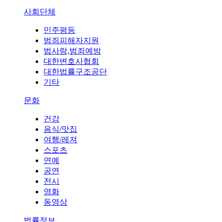
사회단체
민주평등
범죄피해자지원
법사랑,범죄예방
대한변호사협회
대한법률구조공단
기타
문화
건강
음식/맛집
여행/레져
스포츠
연예
공연
전시
영화
동영상
법률정보