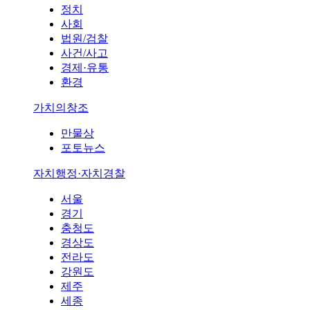
정치
사회
법원/검찰
사건/사고
경제·유통
환경
가치의창조
만물상
포토뉴스
자치행정·자치경찰
서울
경기
충청도
경상도
전라도
강원도
제주
세종