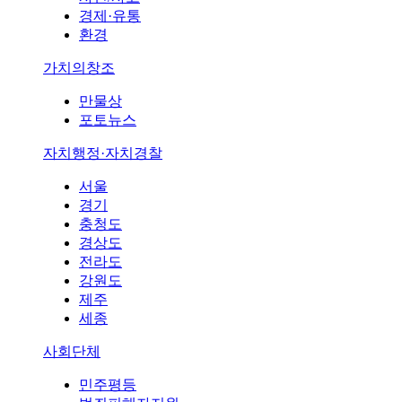
경제·유통
환경
가치의창조
만물상
포토뉴스
자치행정·자치경찰
서울
경기
충청도
경상도
전라도
강원도
제주
세종
사회단체
민주평등