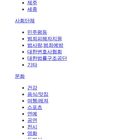
제주
세종
사회단체
민주평등
범죄피해자지원
법사랑,범죄예방
대한변호사협회
대한법률구조공단
기타
문화
건강
음식/맛집
여행/레져
스포츠
연예
공연
전시
영화