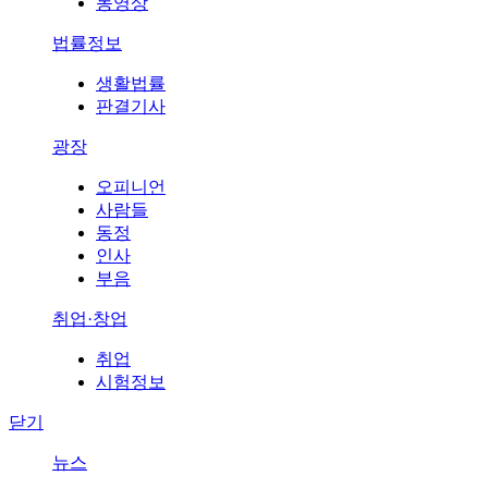
동영상
법률정보
생활법률
판결기사
광장
오피니언
사람들
동정
인사
부음
취업·창업
취업
시험정보
닫기
뉴스