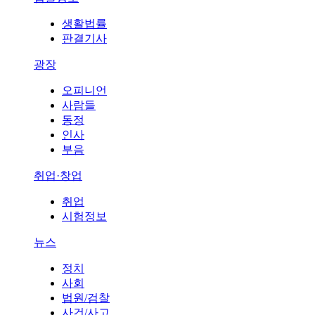
생활법률
판결기사
광장
오피니언
사람들
동정
인사
부음
취업·창업
취업
시험정보
뉴스
정치
사회
법원/검찰
사건/사고