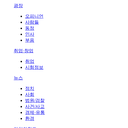
광장
오피니언
사람들
동정
인사
부음
취업·창업
취업
시험정보
뉴스
정치
사회
법원/검찰
사건/사고
경제·유통
환경