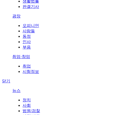
생활법률
판결기사
광장
오피니언
사람들
동정
인사
부음
취업·창업
취업
시험정보
닫기
뉴스
정치
사회
법원/검찰