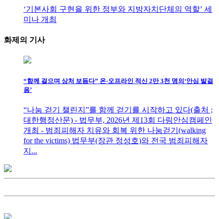
‘기본사회 구현을 위한 정부와 지방자치단체의 역할’ 세
미나 개최
화제의
기사
“함께 걸으며 상처 보듬다” 온·오프라인 적신 2만 3천 명의‘안심 발걸
음’
“나눔 걷기 챌린지”를 함께 걷기를 시작하고 있다(출처 ;
대한행정산문) - 법무부, 2026년 제13회 다링안심캠페인
개최 - 범죄피해자 치유와 회복 위한 나눔걷기(walking
for the victims) 법무부(장관 정성호)와 전국 범죄피해자
지...