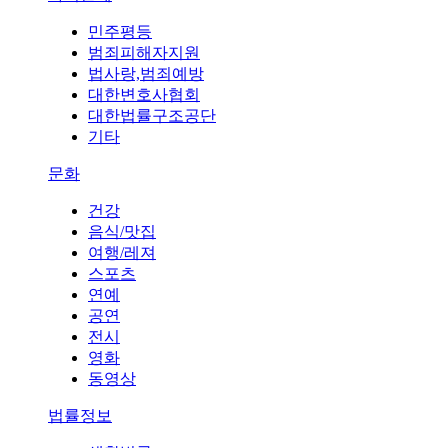
민주평등
범죄피해자지원
법사랑,범죄예방
대한변호사협회
대한법률구조공단
기타
문화
건강
음식/맛집
여행/레져
스포츠
연예
공연
전시
영화
동영상
법률정보