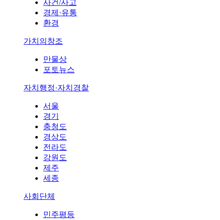
사건/사고
경제·유통
환경
가치의창조
만물상
포토뉴스
자치행정·자치경찰
서울
경기
충청도
경상도
전라도
강원도
제주
세종
사회단체
민주평등