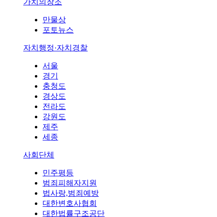
가치의창조
만물상
포토뉴스
자치행정·자치경찰
서울
경기
충청도
경상도
전라도
강원도
제주
세종
사회단체
민주평등
범죄피해자지원
법사랑,범죄예방
대한변호사협회
대한법률구조공단