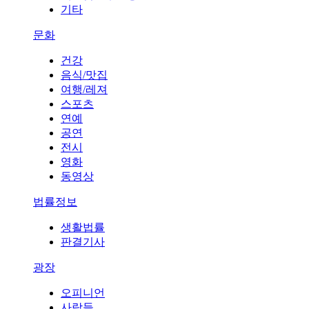
기타
문화
건강
음식/맛집
여행/레져
스포츠
연예
공연
전시
영화
동영상
법률정보
생활법률
판결기사
광장
오피니언
사람들