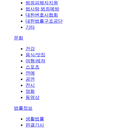
범죄피해자지원
법사랑,범죄예방
대한변호사협회
대한법률구조공단
기타
문화
건강
음식/맛집
여행/레져
스포츠
연예
공연
전시
영화
동영상
법률정보
생활법률
판결기사