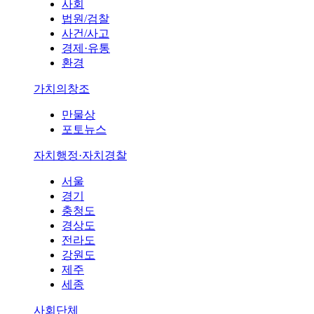
사회
법원/검찰
사건/사고
경제·유통
환경
가치의창조
만물상
포토뉴스
자치행정·자치경찰
서울
경기
충청도
경상도
전라도
강원도
제주
세종
사회단체