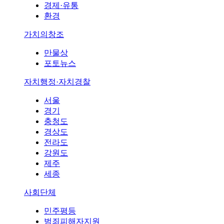
경제·유통
환경
가치의창조
만물상
포토뉴스
자치행정·자치경찰
서울
경기
충청도
경상도
전라도
강원도
제주
세종
사회단체
민주평등
범죄피해자지원