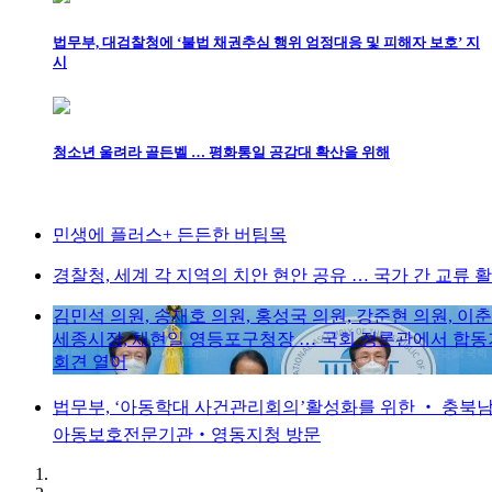
법무부, 대검찰청에 ‘불법 채권추심 행위 엄정대응 및 피해자 보호’ 지
시
청소년 울려라 골든벨 … 평화통일 공감대 확산을 위해
민생에 플러스+ 든든한 버팀목
경찰청, 세계 각 지역의 치안 현안 공유 … 국가 간 교류 
김민석 의원, 송재호 의원, 홍성국 의원, 강준현 의원, 이
세종시장, 채현일 영등포구청장 … 국회 정론관에서 합
회견 열어
법무부, ‘아동학대 사건관리회의’활성화를 위한 ‧ 충북
아동보호전문기관‧영동지청 방문