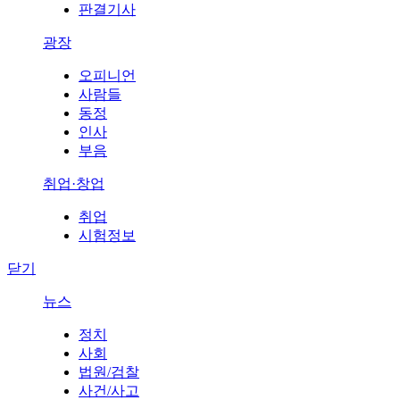
판결기사
광장
오피니언
사람들
동정
인사
부음
취업·창업
취업
시험정보
닫기
뉴스
정치
사회
법원/검찰
사건/사고