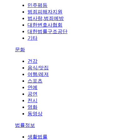
민주평등
범죄피해자지원
법사랑,범죄예방
대한변호사협회
대한법률구조공단
기타
문화
건강
음식/맛집
여행/레져
스포츠
연예
공연
전시
영화
동영상
법률정보
생활법률