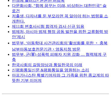
민생에 플러스+ 든든한 버팀목
다문화사회, “함께 꿈꾸는 미래, 비상하는 대한민국“ 슬
로건
저출생, 다자녀를 둔 부모라면 꼭 알아야 하는 법령을 소
개한다.
제11회 변호사시험 합격자 검사 신규 임용
법제처, 아시아 법제 행정 공동 발전을 위한 교류협력 방
안’제시
법무부, ‘아동학대 사건관리회의’활성화를 위한 ‧ 충북
남부아동보호전문기관‧영동지청 방문
법무부, 군(軍) 성폭력 피해자 지원 강화 … 협력체계 구
축
한국사회의 갈등양상과 통일한국의 미래
신평화통일신문 &평화통일을 염원하는 소리
아프가니스탄 특별기여자와 그 가족을 위한 종교계의 따
뜻한 기부 이어져