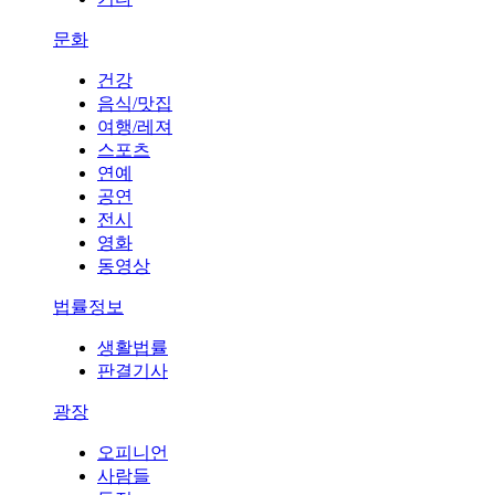
문화
건강
음식/맛집
여행/레져
스포츠
연예
공연
전시
영화
동영상
법률정보
생활법률
판결기사
광장
오피니언
사람들