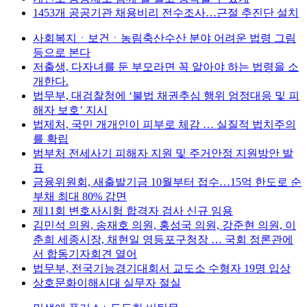
1453개 공공기관 채용비리 전수조사…근절 추진단 설치
사회복지ㆍ보건ㆍ농림축산수산 분야 어려운 법령 그림
등으로 본다
저출생, 다자녀를 둔 부모라면 꼭 알아야 하는 법령을 소
개한다.
법무부, 대검찰청에 ‘불법 채권추심 행위 엄정대응 및 피
해자 보호’ 지시
법제처, 국민 개개인이 피부로 체감 … 실질적 법치주의
를 확립
범부처 전세사기 피해자 지원 및 주거안정 지원방안 발
표
금융위원회, 새출발기금 10월부터 접수…15억 한도로 순
부채 최대 80% 감면
제11회 변호사시험 합격자 검사 신규 임용
김민석 의원, 송재호 의원, 홍성국 의원, 강준현 의원, 이
춘희 세종시장, 채현일 영등포구청장 … 국회 정론관에
서 합동기자회견 열어
법무부, 전국기능경기대회서 교도소 수형자 19명 입상
상호문화이해시대 실무자 절실