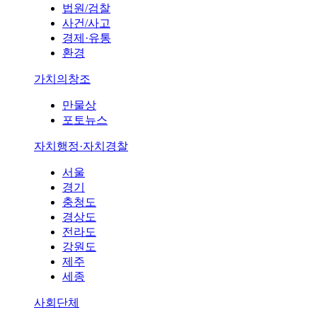
법원/검찰
사건/사고
경제·유통
환경
가치의창조
만물상
포토뉴스
자치행정·자치경찰
서울
경기
충청도
경상도
전라도
강원도
제주
세종
사회단체