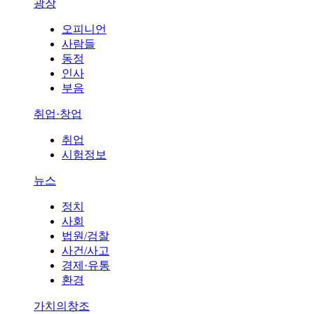
광장
오피니언
사람들
동정
인사
부음
취업·창업
취업
시험정보
뉴스
정치
사회
법원/검찰
사건/사고
경제·유통
환경
가치의창조