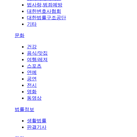
법사랑,범죄예방
대한변호사협회
대한법률구조공단
기타
문화
건강
음식/맛집
여행/레져
스포츠
연예
공연
전시
영화
동영상
법률정보
생활법률
판결기사