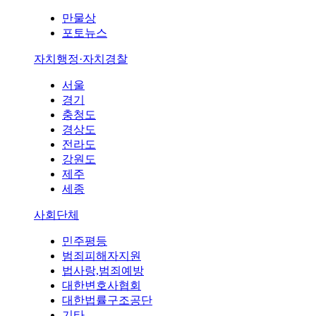
만물상
포토뉴스
자치행정·자치경찰
서울
경기
충청도
경상도
전라도
강원도
제주
세종
사회단체
민주평등
범죄피해자지원
법사랑,범죄예방
대한변호사협회
대한법률구조공단
기타