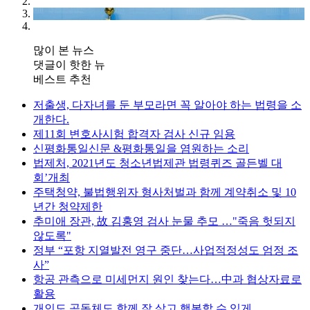
많이 본 뉴스
댓글이 핫한 뉴
베스트 추천
저출생, 다자녀를 둔 부모라면 꼭 알아야 하는 법령을 소
개한다.
제11회 변호사시험 합격자 검사 신규 임용
신평화통일신문 &평화통일을 염원하는 소리
법제처, 2021년도 청소년법제관 법령퀴즈 골든벨 대
회’개최
주택청약, 불법행위자 형사처벌과 함께 계약취소 및 10
년간 청약제한
추미애 장관, 故 김홍영 검사 눈물 추모 …"죽음 헛되지
않도록"
정부 “포항 지열발전 영구 중단…사업적정성도 엄정 조
사”
항공 관측으로 미세먼지 원인 찾는다…中과 협상자료로
활용
개인도 공동체도 함께 잘 살고 행복할 수 있게