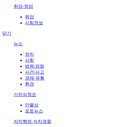
취업·창업
취업
시험정보
닫기
뉴스
정치
사회
법원/검찰
사건/사고
경제·유통
환경
가치의창조
만물상
포토뉴스
자치행정·자치경찰