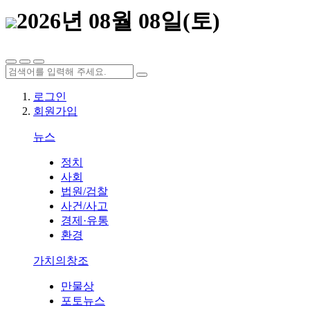
2026년 08월 08일(토)
로그인
회원가입
뉴스
정치
사회
법원/검찰
사건/사고
경제·유통
환경
가치의창조
만물상
포토뉴스