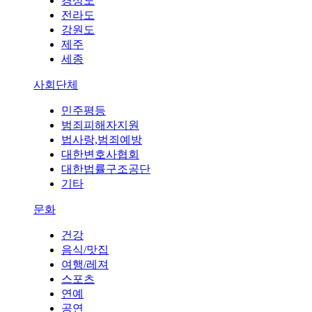
경상도
전라도
강원도
제주
세종
사회단체
민주평등
범죄피해자지원
법사랑,범죄예방
대한변호사협회
대한법률구조공단
기타
문화
건강
음식/맛집
여행/레져
스포츠
연예
공연