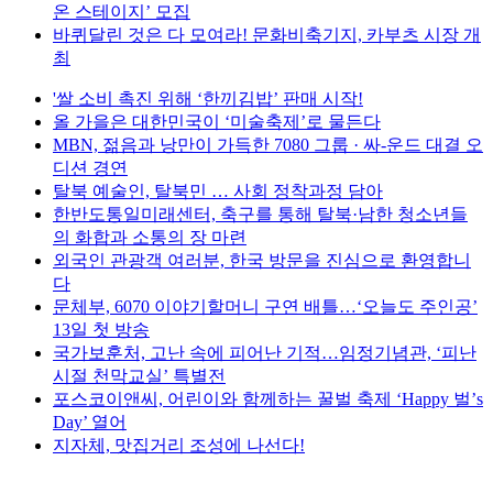
온 스테이지’ 모집
바퀴달린 것은 다 모여라! 문화비축기지, 카부츠 시장 개
최
'쌀 소비 촉진 위해 ‘한끼김밥’ 판매 시작!
올 가을은 대한민국이 ‘미술축제’로 물든다
MBN, 젊음과 낭만이 가득한 7080 그룹 · 싸-운드 대결 오
디션 경연
탈북 예술인, 탈북민 … 사회 정착과정 담아
한반도통일미래센터, 축구를 통해 탈북·남한 청소년들
의 화합과 소통의 장 마련
외국인 관광객 여러분, 한국 방문을 진심으로 환영합니
다
문체부, 6070 이야기할머니 구연 배틀…‘오늘도 주인공’
13일 첫 방송
국가보훈처, 고난 속에 피어난 기적…임정기념관, ‘피난
시절 천막교실’ 특별전
포스코이앤씨, 어린이와 함께하는 꿀벌 축제 ‘Happy 벌’s
Day’ 열어
지자체, 맛집거리 조성에 나선다!