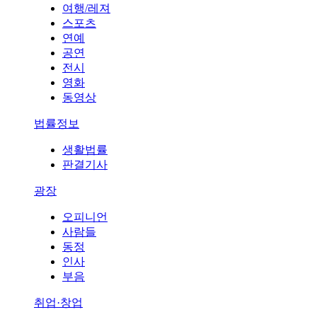
여행/레져
스포츠
연예
공연
전시
영화
동영상
법률정보
생활법률
판결기사
광장
오피니언
사람들
동정
인사
부음
취업·창업