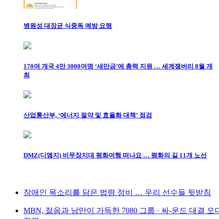
병원성 대장균 식중독 예방 요령
170여 개국 4만 3000여명 ‘새만금’에 총력 지원 … 세계잼버리 8월 개
최
산업통산부, ‘에너지 절약 및 효율화 대책’ 점검
DMZ(디엠지) 비무장지대 평화여행 떠나요 … 평화의 길 11개 노선
장애인 목소리를 담은 법령 정비 … 우리 선수들 뒷받침
MBN, 젊음과 낭만이 가득한 7080 그룹 · 싸-운드 대결 