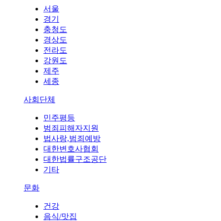
서울
경기
충청도
경상도
전라도
강원도
제주
세종
사회단체
민주평등
범죄피해자지원
법사랑,범죄예방
대한변호사협회
대한법률구조공단
기타
문화
건강
음식/맛집