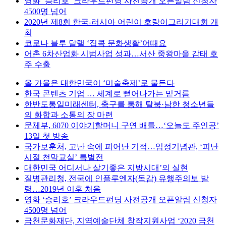
영화 ‘승리호’ 크라우드펀딩 사전공개 오픈알림 신청자
4500명 넘어
2020년 제8회 한국-러시아 어린이 호랑이그리기대회 개
최
코로나 블루 달랠 ‘집콕 문화생활’어때요
어촌 6차산업화 시범사업 성과…서산 중왕마을 감태 호
주 수출
올 가을은 대한민국이 ‘미술축제’로 물든다
한국 콘텐츠 기업 … 세계로 뻗어나가는 밑거름
한반도통일미래센터, 축구를 통해 탈북·남한 청소년들
의 화합과 소통의 장 마련
문체부, 6070 이야기할머니 구연 배틀…‘오늘도 주인공’
13일 첫 방송
국가보훈처, 고난 속에 피어난 기적…임정기념관, ‘피난
시절 천막교실’ 특별전
대한민국 어디서나 살기좋은 지방시대’의 실현
질병관리청, 전국에 인플루엔자(독감) 유행주의보 발
령…2019년 이후 처음
영화 ‘승리호’ 크라우드펀딩 사전공개 오픈알림 신청자
4500명 넘어
금천문화재단, 지역예술단체 창작지원사업 ‘2020 금천