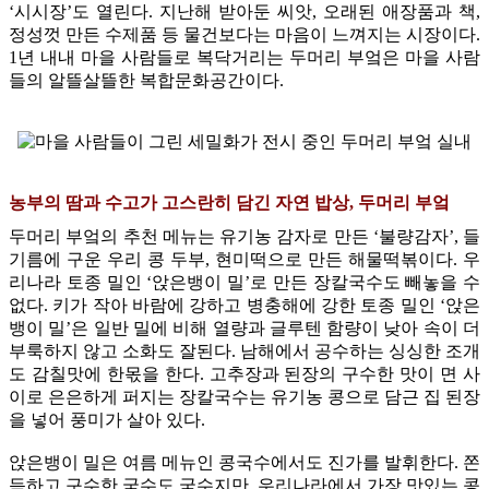
‘시시장’도 열린다. 지난해 받아둔 씨앗, 오래된 애장품과 책,
정성껏 만든 수제품 등 물건보다는 마음이 느껴지는 시장이다.
1년 내내 마을 사람들로 복닥거리는 두머리 부엌은 마을 사람
들의 알뜰살뜰한 복합문화공간이다.
농부의 땀과 수고가 고스란히 담긴 자연 밥상, 두머리 부엌
두머리 부엌의 추천 메뉴는 유기농 감자로 만든 ‘불량감자’, 들
기름에 구운 우리 콩 두부, 현미떡으로 만든 해물떡볶이다. 우
리나라 토종 밀인 ‘앉은뱅이 밀’로 만든 장칼국수도 빼놓을 수
없다. 키가 작아 바람에 강하고 병충해에 강한 토종 밀인 ‘앉은
뱅이 밀’은 일반 밀에 비해 열량과 글루텐 함량이 낮아 속이 더
부룩하지 않고 소화도 잘된다. 남해에서 공수하는 싱싱한 조개
도 감칠맛에 한몫을 한다. 고추장과 된장의 구수한 맛이 면 사
이로 은은하게 퍼지는 장칼국수는 유기농 콩으로 담근 집 된장
을 넣어 풍미가 살아 있다.
앉은뱅이 밀은 여름 메뉴인 콩국수에서도 진가를 발휘한다. 쫀
득하고 구수한 국수도 국수지만, 우리나라에서 가장 맛있는 콩