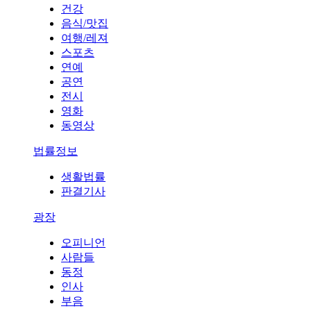
건강
음식/맛집
여행/레져
스포츠
연예
공연
전시
영화
동영상
법률정보
생활법률
판결기사
광장
오피니언
사람들
동정
인사
부음