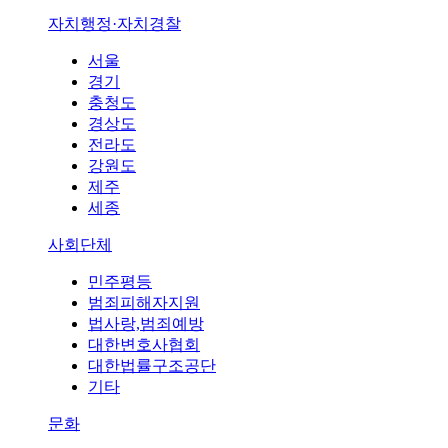
자치행정·자치경찰
서울
경기
충청도
경상도
전라도
강원도
제주
세종
사회단체
민주평등
범죄피해자지원
법사랑,범죄예방
대한변호사협회
대한법률구조공단
기타
문화