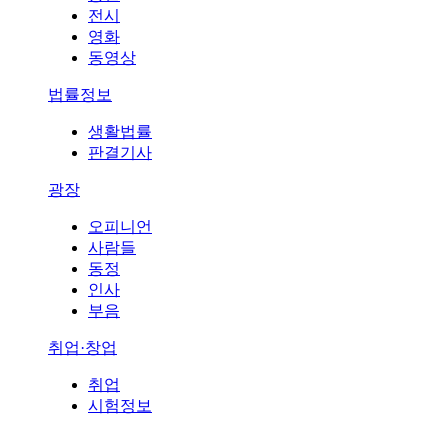
전시
영화
동영상
법률정보
생활법률
판결기사
광장
오피니언
사람들
동정
인사
부음
취업·창업
취업
시험정보