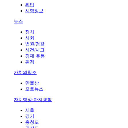
취업
시험정보
뉴스
정치
사회
법원/검찰
사건/사고
경제·유통
환경
가치의창조
만물상
포토뉴스
자치행정·자치경찰
서울
경기
충청도