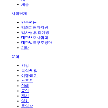
세종
사회단체
민주평등
범죄피해자지원
법사랑,범죄예방
대한변호사협회
대한법률구조공단
기타
문화
건강
음식/맛집
여행/레져
스포츠
연예
공연
전시
영화
동영상