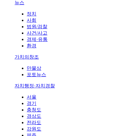
뉴스
정치
사회
법원/검찰
사건/사고
경제·유통
환경
가치의창조
만물상
포토뉴스
자치행정·자치경찰
서울
경기
충청도
경상도
전라도
강원도
제주