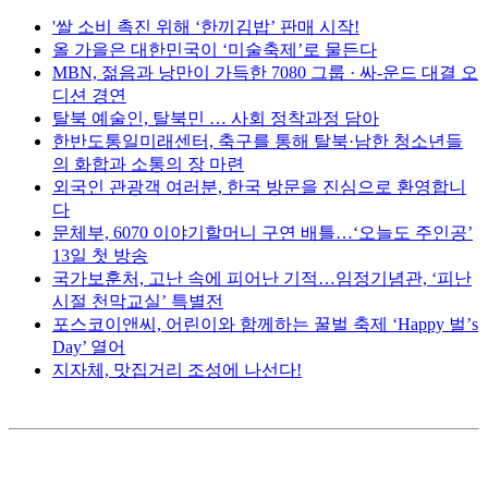
'쌀 소비 촉진 위해 ‘한끼김밥’ 판매 시작!
올 가을은 대한민국이 ‘미술축제’로 물든다
MBN, 젊음과 낭만이 가득한 7080 그룹 · 싸-운드 대결 오
디션 경연
탈북 예술인, 탈북민 … 사회 정착과정 담아
한반도통일미래센터, 축구를 통해 탈북·남한 청소년들
의 화합과 소통의 장 마련
외국인 관광객 여러분, 한국 방문을 진심으로 환영합니
다
문체부, 6070 이야기할머니 구연 배틀…‘오늘도 주인공’
13일 첫 방송
국가보훈처, 고난 속에 피어난 기적…임정기념관, ‘피난
시절 천막교실’ 특별전
포스코이앤씨, 어린이와 함께하는 꿀벌 축제 ‘Happy 벌’s
Day’ 열어
지자체, 맛집거리 조성에 나선다!