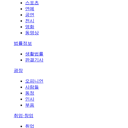
스포츠
연예
공연
전시
영화
동영상
법률정보
생활법률
판결기사
광장
오피니언
사람들
동정
인사
부음
취업·창업
취업