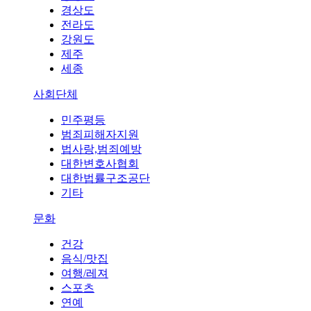
경상도
전라도
강원도
제주
세종
사회단체
민주평등
범죄피해자지원
법사랑,범죄예방
대한변호사협회
대한법률구조공단
기타
문화
건강
음식/맛집
여행/레져
스포츠
연예