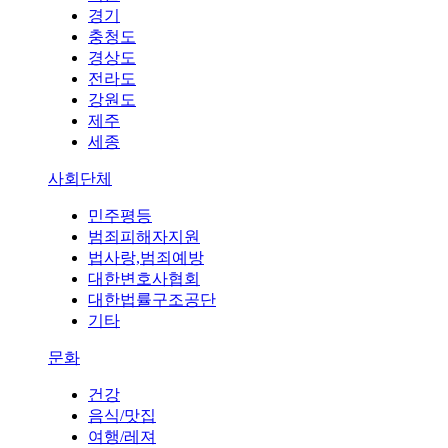
경기
충청도
경상도
전라도
강원도
제주
세종
사회단체
민주평등
범죄피해자지원
법사랑,범죄예방
대한변호사협회
대한법률구조공단
기타
문화
건강
음식/맛집
여행/레져