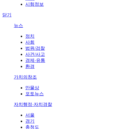
시험정보
닫기
뉴스
정치
사회
법원/검찰
사건/사고
경제·유통
환경
가치의창조
만물상
포토뉴스
자치행정·자치경찰
서울
경기
충청도