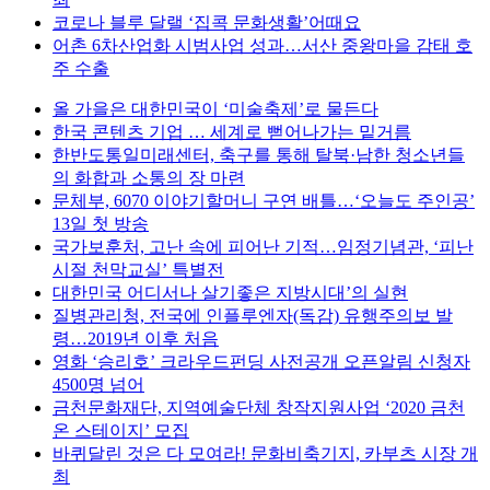
코로나 블루 달랠 ‘집콕 문화생활’어때요
어촌 6차산업화 시범사업 성과…서산 중왕마을 감태 호
주 수출
올 가을은 대한민국이 ‘미술축제’로 물든다
한국 콘텐츠 기업 … 세계로 뻗어나가는 밑거름
한반도통일미래센터, 축구를 통해 탈북·남한 청소년들
의 화합과 소통의 장 마련
문체부, 6070 이야기할머니 구연 배틀…‘오늘도 주인공’
13일 첫 방송
국가보훈처, 고난 속에 피어난 기적…임정기념관, ‘피난
시절 천막교실’ 특별전
대한민국 어디서나 살기좋은 지방시대’의 실현
질병관리청, 전국에 인플루엔자(독감) 유행주의보 발
령…2019년 이후 처음
영화 ‘승리호’ 크라우드펀딩 사전공개 오픈알림 신청자
4500명 넘어
금천문화재단, 지역예술단체 창작지원사업 ‘2020 금천
온 스테이지’ 모집
바퀴달린 것은 다 모여라! 문화비축기지, 카부츠 시장 개
최