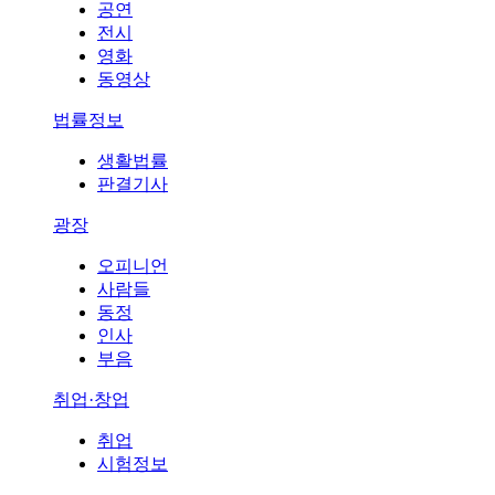
공연
전시
영화
동영상
법률정보
생활법률
판결기사
광장
오피니언
사람들
동정
인사
부음
취업·창업
취업
시험정보