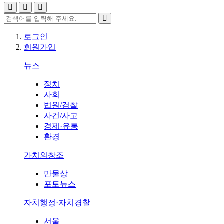
로그인
회원가입
뉴스
정치
사회
법원/검찰
사건/사고
경제·유통
환경
가치의창조
만물상
포토뉴스
자치행정·자치경찰
서울