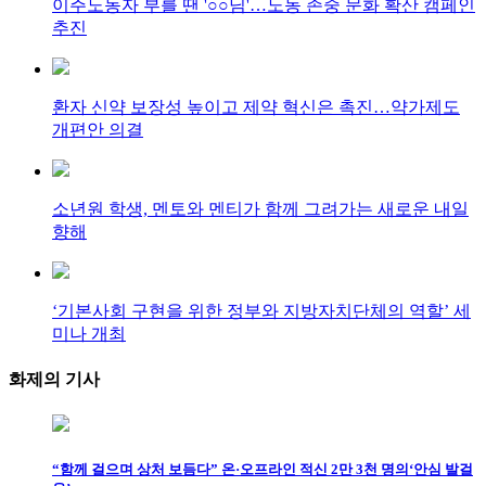
이주노동자 부를 땐 '○○님'…노동 존중 문화 확산 캠페인
추진
환자 신약 보장성 높이고 제약 혁신은 촉진…약가제도
개편안 의결
소년원 학생, 멘토와 멘티가 함께 그려가는 새로운 내일
향해
‘기본사회 구현을 위한 정부와 지방자치단체의 역할’ 세
미나 개최
화제의
기사
“함께 걸으며 상처 보듬다” 온·오프라인 적신 2만 3천 명의‘안심 발걸