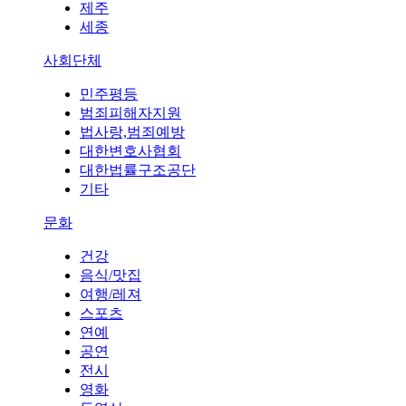
제주
세종
사회단체
민주평등
범죄피해자지원
법사랑,범죄예방
대한변호사협회
대한법률구조공단
기타
문화
건강
음식/맛집
여행/레져
스포츠
연예
공연
전시
영화