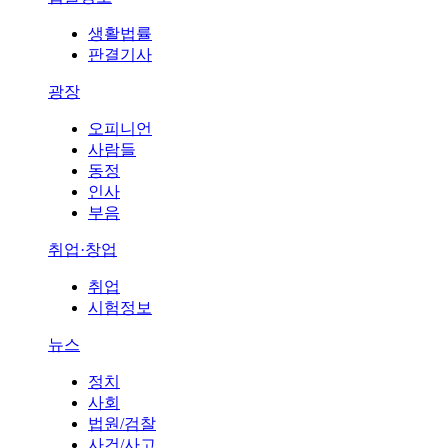
생활법률
판결기사
광장
오피니언
사람들
동정
인사
부음
취업·창업
취업
시험정보
뉴스
정치
사회
법원/검찰
사건/사고