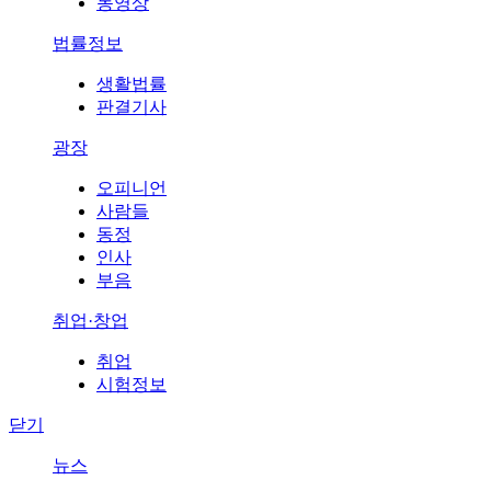
동영상
법률정보
생활법률
판결기사
광장
오피니언
사람들
동정
인사
부음
취업·창업
취업
시험정보
닫기
뉴스