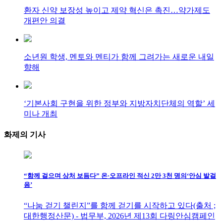
환자 신약 보장성 높이고 제약 혁신은 촉진…약가제도
개편안 의결
소년원 학생, 멘토와 멘티가 함께 그려가는 새로운 내일
향해
‘기본사회 구현을 위한 정부와 지방자치단체의 역할’ 세
미나 개최
화제의
기사
“함께 걸으며 상처 보듬다” 온·오프라인 적신 2만 3천 명의‘안심 발걸
음’
“나눔 걷기 챌린지”를 함께 걷기를 시작하고 있다(출처 ;
대한행정산문) - 법무부, 2026년 제13회 다링안심캠페인