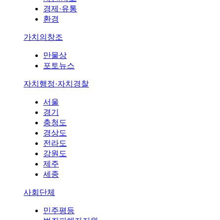
경제·유통
환경
가치의창조
만물상
포토뉴스
자치행정·자치경찰
서울
경기
충청도
경상도
전라도
강원도
제주
세종
사회단체
민주평등