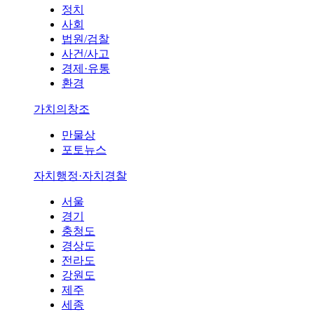
정치
사회
법원/검찰
사건/사고
경제·유통
환경
가치의창조
만물상
포토뉴스
자치행정·자치경찰
서울
경기
충청도
경상도
전라도
강원도
제주
세종