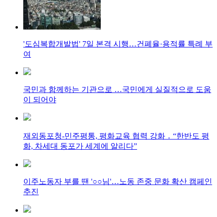
'도심복합개발법' 7일 본격 시행…건폐율·용적률 특례 부
여
국민과 함께하는 기관으로 …국민에게 실질적으로 도움
이 되어야
재외동포청-민주평통, 평화교육 협력 강화 ․ “한반도 평
화, 차세대 동포가 세계에 알리다”
이주노동자 부를 땐 '○○님'…노동 존중 문화 확산 캠페인
추진