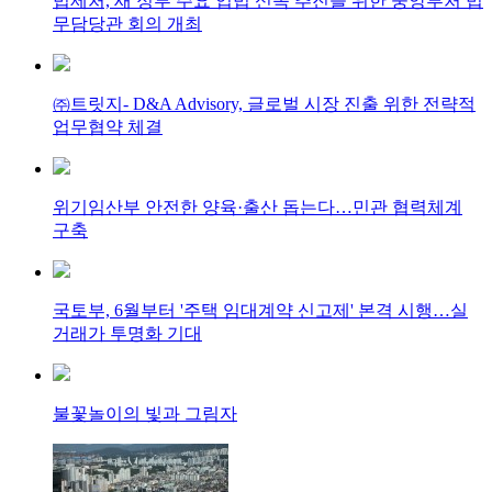
법제처, 새 정부 주요 입법 신속 추진을 위한 중앙부처 법
무담당관 회의 개최
㈜트릿지- D&A Advisory, 글로벌 시장 진출 위한 전략적
업무협약 체결
위기임산부 안전한 양육·출산 돕는다…민관 협력체계
구축
국토부, 6월부터 '주택 임대계약 신고제' 본격 시행…실
거래가 투명화 기대
불꽃놀이의 빛과 그림자