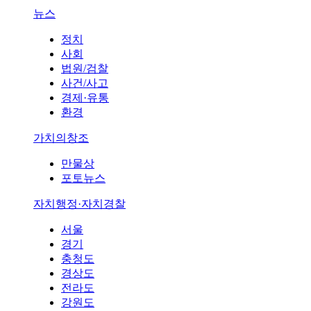
뉴스
정치
사회
법원/검찰
사건/사고
경제·유통
환경
가치의창조
만물상
포토뉴스
자치행정·자치경찰
서울
경기
충청도
경상도
전라도
강원도