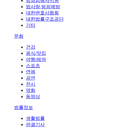
범죄피해자지원
법사랑,범죄예방
대한변호사협회
대한법률구조공단
기타
문화
건강
음식/맛집
여행/레져
스포츠
연예
공연
전시
영화
동영상
법률정보
생활법률
판결기사