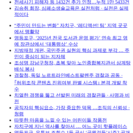
전세사기 피해자 등 1432건 추가 인정…누적 1만 5433건
김승취 회장, 심폐소생술교육은 실전처럼 · 실전은 실제
적이다
“주민이 만드는 변화” 자치구, ‘레디액션! 팀’ 지역 곳곳
에서 맹활약
영등포구, ‘2025년 전국 도서관 운영 평가’ 연속 최고 영
예 장관상에서 ‘대통령상’ 수상
지방재정 개편, 국민주권 실현의 핵심 과제로 부각 … 주
민이 중심이 되는 지자체
조성명 강남구청장, 초복 맞아 노인종합복지관서 삼계탕
배식 봉사
경찰청, 독일 노르트라인베스트팔렌주 경찰과 공동 ·
｢허위조작 콘텐츠 진위여부 판별 시스템｣ 본격 개발 착
수
치열한 경쟁을 뚫고 선발된 미래의 경찰관들 · 사명과 비
전
공직자의 핵심요소, 가장 중요한 덕목 …조직의 신뢰성 ·
청렴
따뜻한 마음을 느낄 수 있는 어린이들 작품전
자치구에 지닌 역사를 찾아서 … 어느 곳이 핫플레이스
영등포구, 유튜브 조회수 1등 공신 ‘공뭔것들’시즌2 공개