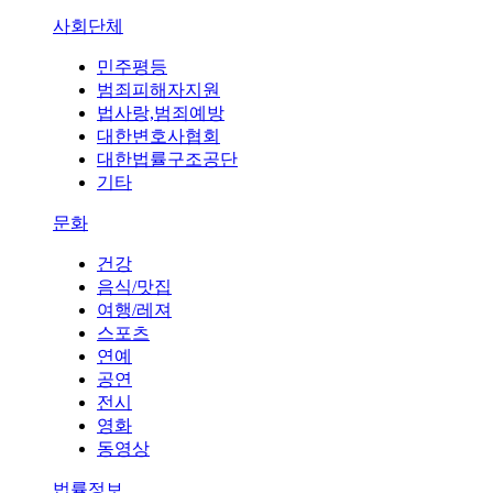
사회단체
민주평등
범죄피해자지원
법사랑,범죄예방
대한변호사협회
대한법률구조공단
기타
문화
건강
음식/맛집
여행/레져
스포츠
연예
공연
전시
영화
동영상
법률정보