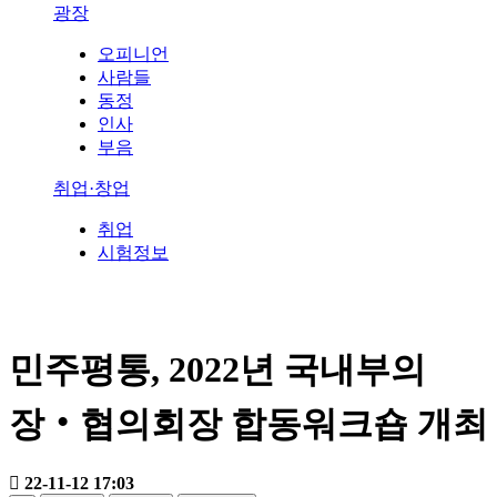
광장
오피니언
사람들
동정
인사
부음
취업·창업
취업
시험정보
민주평통, 2022년 국내부의
장‧협의회장 합동워크숍 개최
22-11-12 17:03