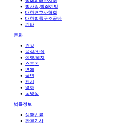
범죄피해자지원
법사랑,범죄예방
대한변호사협회
대한법률구조공단
기타
문화
건강
음식/맛집
여행/레져
스포츠
연예
공연
전시
영화
동영상
법률정보
생활법률
판결기사