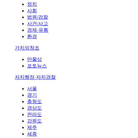
정치
사회
법원/검찰
사건/사고
경제·유통
환경
가치의창조
만물상
포토뉴스
자치행정·자치경찰
서울
경기
충청도
경상도
전라도
강원도
제주
세종