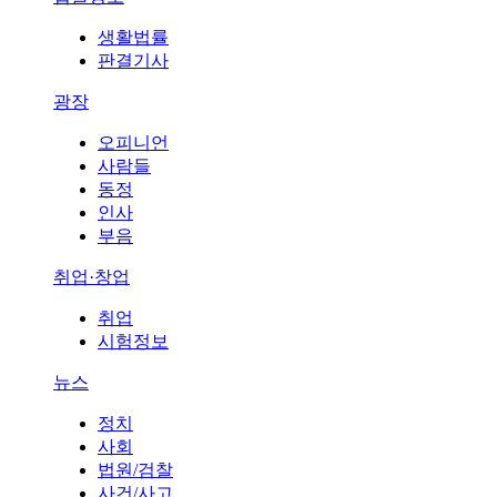
생활법률
판결기사
광장
오피니언
사람들
동정
인사
부음
취업·창업
취업
시험정보
뉴스
정치
사회
법원/검찰
사건/사고