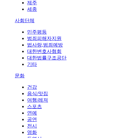
제주
세종
사회단체
민주평등
범죄피해자지원
법사랑,범죄예방
대한변호사협회
대한법률구조공단
기타
문화
건강
음식/맛집
여행/레져
스포츠
연예
공연
전시
영화