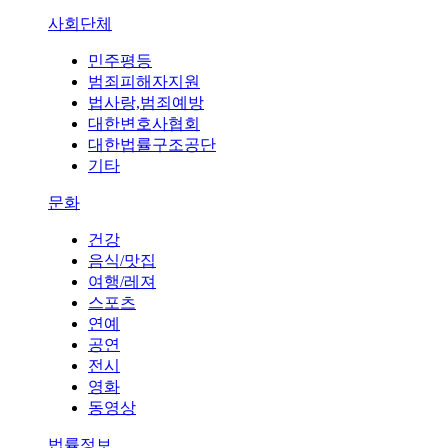
사회단체
민주평등
범죄피해자지원
법사랑,범죄예방
대한변호사협회
대한법률구조공단
기타
문화
건강
음식/맛집
여행/레져
스포츠
연예
공연
전시
영화
동영상
법률정보