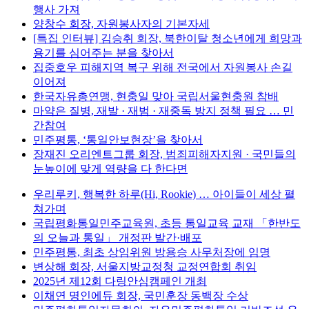
행사 가져
양창수 회장, 자원봉사자의 기본자세
[특집 인터뷰] 김승취 회장, 북한이탈 청소년에게 희망과
용기를 심어주는 분을 찾아서
집중호우 피해지역 복구 위해 전국에서 자원봉사 손길
이어져
한국자유총연맹, 현충일 맞아 국립서울현충원 참배
마약은 질병, 재발 · 재범 · 재중독 방지 정책 필요 … 민
간참여
민주평통, ‘통일안보현장’을 찾아서
장재진 오리엔트그룹 회장, 범죄피해자지원 · 국민들의
눈높이에 맞게 역량을 다 한다면
우리루키, 행복한 하루(Hi, Rookie) … 아이들이 세상 펼
쳐가며
국립평화통일민주교육원, 초등 통일교육 교재 「한반도
의 오늘과 통일」 개정판 발간·배포
민주평통, 최초 상임위원 방용승 사무처장에 임명
변상해 회장, 서울지방교정청 교정연합회 취임
2025년 제12회 다링안심캠페인 개최
이채연 명인에듀 회장, 국민훈장 동백장 수상