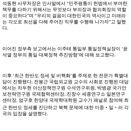
석동현 사무처장은 인사말에서
“
민주평통이 헌법에서 부여한
책무를 다하기 위해서는 무엇보다 부의장과 협의회장의 역할
이 중요하다
”
며
“
우리의 걸음이 대한민국의 역사이고 미래라
는 각오로 최선을 다해 주어진 직무를 수행해 나가자
”
고 말했
다
.
이어진 정부측 보고에서는 이주태 통일부 통일정책실장이
‘
윤
석열 정부의 통일
·
대북정책 추진방향
’
에 대해 보고했다
.
이후
‘
최근 한반도 정세 및 비핵화
’
를 주제로 한 전문가 특별대
담이 진행됐다
.
전봉근 국립외교원 교수의 사회로 진행된 대담
에서는 차두현 아산정책연구원 수석연구위원
,
박병광 국가안
보전략연구원 국제협력센터장
,
진창수 세종연구소 일본연구
센터장
,
엄구호 한양대 국제학대학원 교수가 패널로 참여해 최
근 한반도 정세를 진단하고 북핵 문제에 대한 미중
‧
일
‧
러 각
국의 입장을 설명했다
.