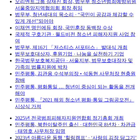
오리엔트그룹 장재진 회장, 법무부 청소년범죄예방위원
서울중앙지역협의회 회장 취임
법무부, 청년세대의 목소리 · “국민이 공감과 체감할 수
있게 개선”되어야
이채연 명인에듀 회장, 국민훈장 동백장 수상
국제적 구호기관 · 월드비전 청소년 피해자지원 사업 참
여
법무부, 제16기 「저스티스 서포터스」 발대식 개최
법무보호대상자, 후원기업 · 나눔을 실천하기 기업
한국법무보호복지공단 · 서울지부, 법무보호대장자 및
가족의 법률지원에 박차
민주평통, 김관용 수석부의장 • 석동현 사무처장 현충원
참배
민주평통, 평화통일 … 청년이 중심이 되는 활동을 전개
해야
민주평통, 『2021 해외 청소년 평화·통일 그림공모전』
시상식 가져
2025년 전국범죄피해자지원연합회 정기총회 개최
민주평통, 북한이탈주민 출신 · 대한민국 8년차 · 차관급
· 태영호 사무처장 임명
2023년 아름다운 동행 ‘힐링캠프’ · ‘사랑의 김장 담그기’