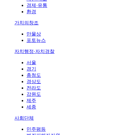
경제·유통
환경
가치의창조
만물상
포토뉴스
자치행정·자치경찰
서울
경기
충청도
경상도
전라도
강원도
제주
세종
사회단체
민주평등