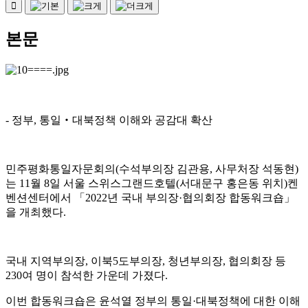
본문
-
정부
,
통일
‧
대북정책 이해와 공감대 확산
민주평화통일자문회의
(
수석부의장 김관용
,
사무처장 석동현
)
는
11
월
8
일 서울 스위스그랜드호텔
(
서대문구 홍은동 위치
)
켄
벤션센터에서
「
2022
년 국내 부의장
·
협의회장 합동워크숍
」
을 개최했다
.
국내 지역부의장
,
이북
5
도부의장
,
청년부의장
,
협의회장 등
230
여 명이 참석한 가운데 가졌다
.
이번 합동워크숍은 윤석열 정부의 통일
·
대북정책에 대한 이해