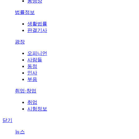
동영상
법률정보
생활법률
판결기사
광장
오피니언
사람들
동정
인사
부음
취업·창업
취업
시험정보
닫기
뉴스