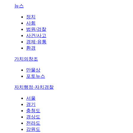
뉴스
정치
사회
법원/검찰
사건/사고
경제·유통
환경
가치의창조
만물상
포토뉴스
자치행정·자치경찰
서울
경기
충청도
경상도
전라도
강원도