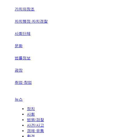
가치의창조
자치행정·자치경찰
사회단체
문화
법률정보
광장
취업·창업
뉴스
정치
사회
법원/검찰
사건/사고
경제·유통
환경