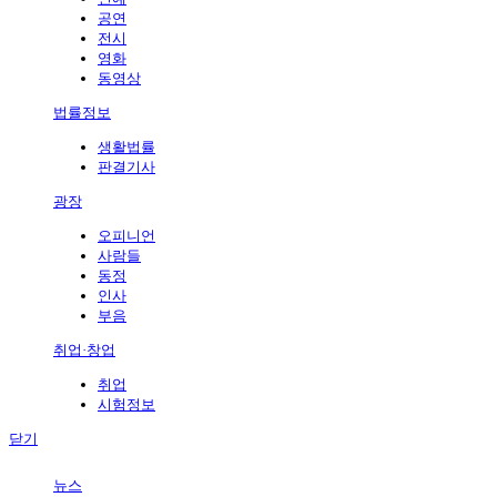
공연
전시
영화
동영상
법률정보
생활법률
판결기사
광장
오피니언
사람들
동정
인사
부음
취업·창업
취업
시험정보
닫기
뉴스