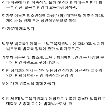
장과 위원에 대한 위촉식 및 올해 첫 정기회의
에는 박범계 법
무부 장관
,
교육부 함영기 교육과정정책관
,
여가부 이남훈 청
소년정책 과장
(
대참
),
대한변협 이춘수 제
1
법
제이사 등 관계 부처 당연직위
원으로 참석
한 가운데 개최했다
.
법무부 법교육위원회는
「
법교육지원법
」
에 따라
‘08.
설치된
법무부의 법교
육 정책에 관한 심의기구로
,
관
계부처 공무원 및 법조계
,
교육
․
범죄예방
․
인권 등 다양한 분
야의 민간위원으로 구성되었다
.
이번 정기회의에서는 전임
위원장인 정재황 성균관대 교수의
임기 만료에 따라 신임 위원장과 신임 위
원에 대한 위촉식을 함께 가졌다
.
이번 제
4
대 법교육위원회 위원장으로 위촉된 충남대 법학전문
대학원 손종학
교수는 법학박사로서
,
판