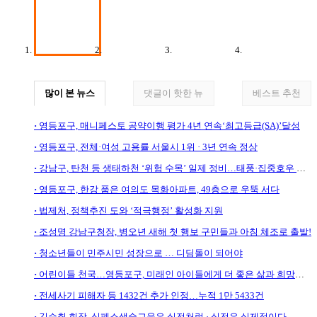
많이 본 뉴스
댓글이 핫한 뉴
베스트 추천
영등포구, 매니페스토 공약이행 평가 4년 연속‘최고등급(SA)’달성
영등포구, 전체·여성 고용률 서울시 1위 · 3년 연속 정상
강남구, 탄천 등 생태하천 ‘위험 수목’ 일제 정비…태풍·집중호우 대비
영등포구, 한강 품은 여의도 목화아파트, 49층으로 우뚝 서다
법제처, 정책추진 도와 ‘적극행정’ 활성화 지원
조성명 강남구청장, 병오년 새해 첫 행보 구민들과 아침 체조로 출발!
청소년들이 민주시민 성장으로 … 디딤돌이 되어야
어린이들 천국…영등포구, 미래인 아이들에게 더 좋은 삶과 희망을 심어주며
전세사기 피해자 등 1432건 추가 인정…누적 1만 5433건
김승취 회장, 심폐소생술교육은 실전처럼 · 실전은 실제적이다