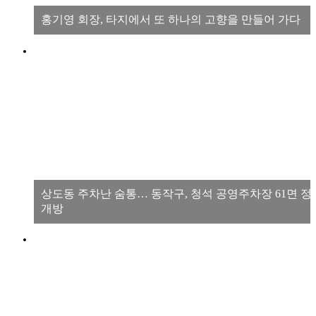
홍기영 회장, 타지에서 또 하나의 고향을 만들어 가다
상도동 주차난 숨통… 동작구, 청석 공영주차장 61면 정
개방