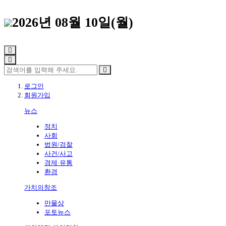
2026년 08월 10일(월)
로그인
회원가입
뉴스
정치
사회
법원/검찰
사건/사고
경제·유통
환경
가치의창조
만물상
포토뉴스