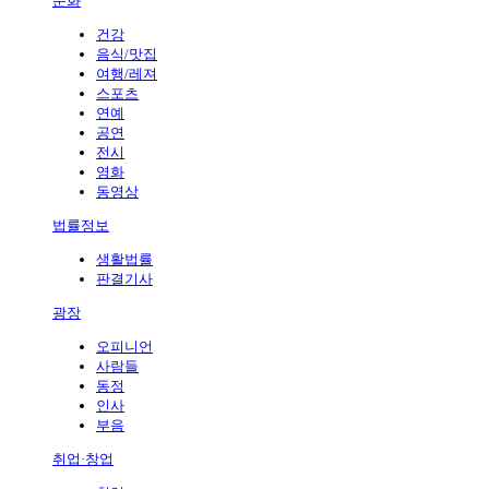
문화
건강
음식/맛집
여행/레져
스포츠
연예
공연
전시
영화
동영상
법률정보
생활법률
판결기사
광장
오피니언
사람들
동정
인사
부음
취업·창업