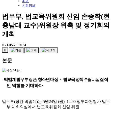
취업
시험정보
법무부, 법교육위원회 신임 손종학(현
충남대 교수)위원장 위촉 및 정기회의
개최
21-05-25 18:34
본문
-
박범계 법무부 장관
,
청소년
대상
‧
법교육 정책 수립
…
실질적
인 역할를 기대하다
법무부
(
장관 박범계
)
는
5
월
24
일
(
월
), 14:00
정부과천청사 법무
부 대회의실
에서 법교육위원회 신임 위원