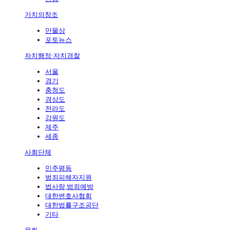
가치의창조
만물상
포토뉴스
자치행정·자치경찰
서울
경기
충청도
경상도
전라도
강원도
제주
세종
사회단체
민주평등
범죄피해자지원
법사랑,범죄예방
대한변호사협회
대한법률구조공단
기타