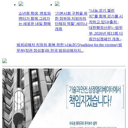
“나눔 걷기 챌린
소년원 학생, 멘토와
‘기본사회 구현을 위
지”를 함께 걷기를 시
멘티가 함께 그려가
한 정부와 지방자치
작하고 있다(출처 ;
는 새로운 내일 향해
단체의 역할’ 세미나
대한행정산문) - 법무
개최
부, 2026년 제13회 다
링안심캠페인 개최 -
범죄피해자 치유와 회복 위한 나눔걷기(walking for the victims) 법
무부(장관 정성호)와 전국 범죄피해자지...