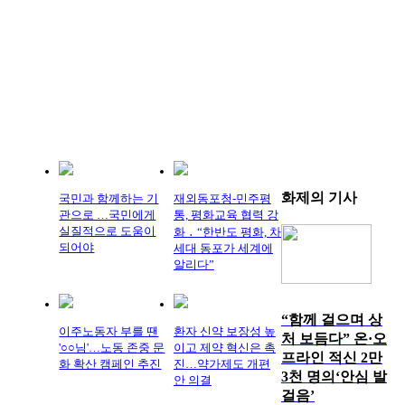
화제의
기사
국민과 함께하는 기
재외동포청-민주평
관으로 …국민에게
통, 평화교육 협력 강
실질적으로 도움이
화 ․ “한반도 평화, 차
되어야
세대 동포가 세계에
알리다”
“함께 걸으며 상
이주노동자 부를 땐
환자 신약 보장성 높
처 보듬다” 온·오
'○○님'…노동 존중 문
이고 제약 혁신은 촉
프라인 적신 2만
화 확산 캠페인 추진
진…약가제도 개편
3천 명의‘안심 발
안 의결
걸음’