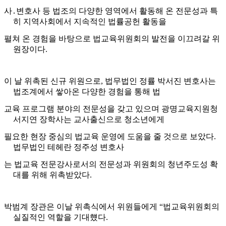
사
․
변호사 등 법조의 다양한 영역에서 활동해 온 전
문성과 특
히 지역사회에서 지속적인 법률공헌 활동을
펼쳐 온 경험을 바탕
으로 법교육위원회의 발전을 이끄려갈 위
원장이다
.
이 날 위촉된 신규 위원으로
,
법무법인 정률 박서진 변호사는
법조계에서 쌓
아온 다양한 경험을 통해 법
교육 프로그램 분야의 전문성을 갖고 있으며 광
명교육지원청
서지연 장학사는 교사출신으로 청소년에게
필요한 현장 중심
의 법교육 운영에 도움을 줄 것으로 보았다
.
법무법인 테헤란 정주성 변호사
는 법교육 전문강사로서의 전문성과 위원회의 청년주도성 확
대를 위해 위촉
받았다
.
박범계 장관은 이날 위촉식에서 위원들에게
“
법교육위원회의
실질적인 역할
을 기대헀다
.