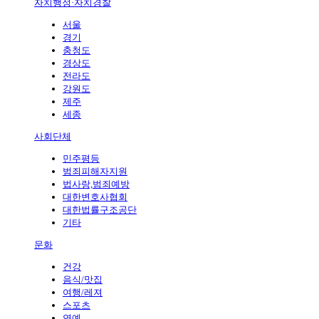
자치행정·자치경찰
서울
경기
충청도
경상도
전라도
강원도
제주
세종
사회단체
민주평등
범죄피해자지원
법사랑,범죄예방
대한변호사협회
대한법률구조공단
기타
문화
건강
음식/맛집
여행/레져
스포츠
연예