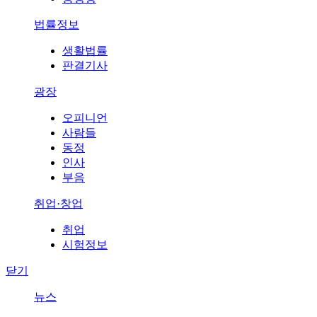
법률정보
생활법률
판결기사
광장
오피니언
사람들
동정
인사
부음
취업·창업
취업
시험정보
닫기
뉴스