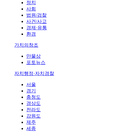
정치
사회
법원/검찰
사건/사고
경제·유통
환경
가치의창조
만물상
포토뉴스
자치행정·자치경찰
서울
경기
충청도
경상도
전라도
강원도
제주
세종