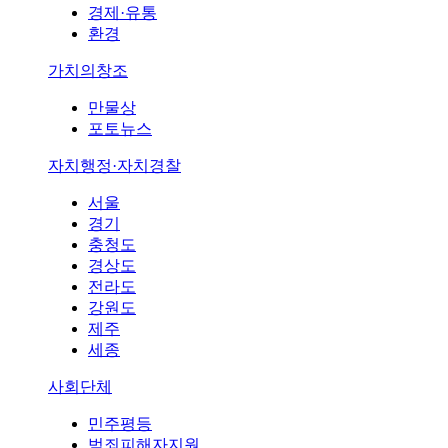
경제·유통
환경
가치의창조
만물상
포토뉴스
자치행정·자치경찰
서울
경기
충청도
경상도
전라도
강원도
제주
세종
사회단체
민주평등
범죄피해자지원