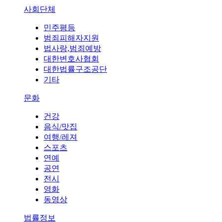
사회단체
민주평등
범죄피해자지원
법사랑,범죄예방
대한변호사협회
대한법률구조공단
기타
문화
건강
음식/맛집
여행/레져
스포츠
연예
공연
전시
영화
동영상
법률정보