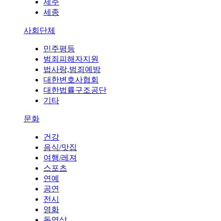
제주
세종
사회단체
민주평등
범죄피해자지원
법사랑,범죄예방
대한변호사협회
대한법률구조공단
기타
문화
건강
음식/맛집
여행/레져
스포츠
연예
공연
전시
영화
동영상