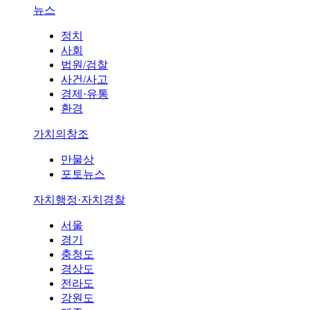
뉴스
정치
사회
법원/검찰
사건/사고
경제·유통
환경
가치의창조
만물상
포토뉴스
자치행정·자치경찰
서울
경기
충청도
경상도
전라도
강원도