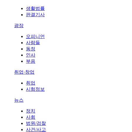
생활법률
판결기사
광장
오피니언
사람들
동정
인사
부음
취업·창업
취업
시험정보
뉴스
정치
사회
법원/검찰
사건/사고