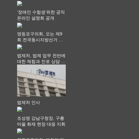
라권 현장설명회 개최
‘장애인 수험생‘위한 공직
온라인 설명회 공개
영등포구의회, 오는 제9
회 전국동시지방선거 ‧
"공직사회는 어느 때보다
공정하고 책임 있는 자세
법제처, 법제 업무 전반에
를 지켜야 할 것"
대한 체험과 진로 상담 기
회 제공
법제처 인사
조성명 강남구청장, 구룡
마을 화재 현장 대응 지휘