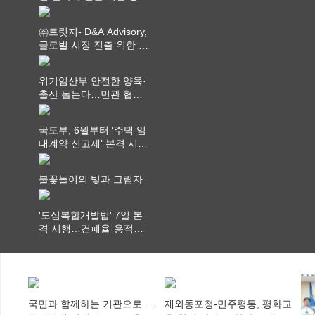
부처 법무담당관 회의 개
최
㈜트릿지- D&A Advisory,
글로벌 시장 진출 위한 전
략적 업무협약 체결
위기임산부 안전한 양육·
출산 돕는다…민관 협력
체계 구축
국토부, 6월부터 '주택 임
대계약 신고제' 본격 시
행…실거래가 투명화 기
대
불꽃놀이의 빛과 그림자
'도심복합개발법' 7일 본
격 시행…건폐율·용적률
특례 부여
국민과 함께하는 기관으로 …
재외동포청-민주평통, 평화교