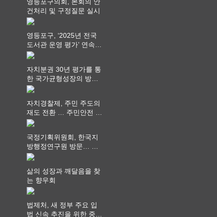
영등포구의회, 본회의 안
건처리 및 구정질문 실시
영등포구, ‘2025년 전국
도서관 운영 평가’ 연속
최고 영예 장관상에서 ‘대
통령상’ 수상
자치분권 30년 평가를 통
한 국가균형성장의 방향
과 과제 논의
자치경찰제, 주민 주도의
재도 전환 … 주민안전 치
안서비스가 최우선 되어
야
국정기획위원회, 한국지
방행정연구원 방문… 국
가균형성장 논의
삶의 성장과 깨달음을 찾
는 향우회
법제처, 새 정부 주요 입
법 신속 추진을 위한 중앙