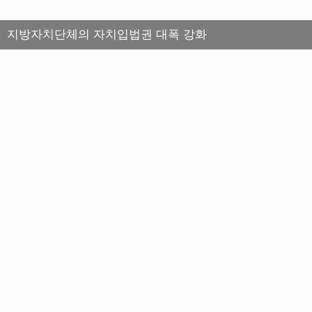
지방자치단체의 자치입법권 대폭 강화