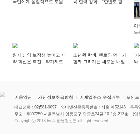
국민에게 실질적으로 도움이
육 협력 강화 ․ “한반도 평화,
되어야
차세대 동포가 세계에 알리
다”
이
노
추
환자 신약 보장성 높이고 제
소년원 학생, 멘토와 멘티가
‘
약 혁신은 촉진…약가제도 개
함께 그려가는 새로운 내일
와
편안 의결
향해
미
이용약관
개인정보취급방침
이메일주소 수집거부
포인트
대표전화 : 02)581-0097
인터넷신문등록번호 : 서울,아52143
등록일
주소 : 우)07250 서울특별시 영등포구 영중로24길 10.2층 213호
(영
Copyrightⓒ 2018 by 대한행정신문 all right reserved.