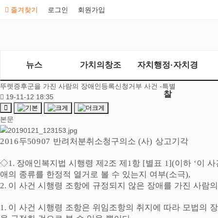
즐겨찾기
로그인
회원가입
뉴스
가치의창조
자치행정·자치경
뚜렛증후군을 가진 사람의 장애인등록신청거부 사건 -특별
찰
19-11-12 18:35
본문
두
반려처분취소청구의소
사
상고기각
2016
50907
(
)
◇
장애인복지법 시행령 제
조 제
항
별표
이하
이 사
1.
2
1
[
1](
‘
애의 종류를 한정적 열거로 볼 수 있는지 여부
소극
(
),
이 사건 시행령 조항에 규정되지 않은 장애를 가진 사람
2.
이 사건 시행령 조항은 위임조항의 취지에 따라 모법의 
1.