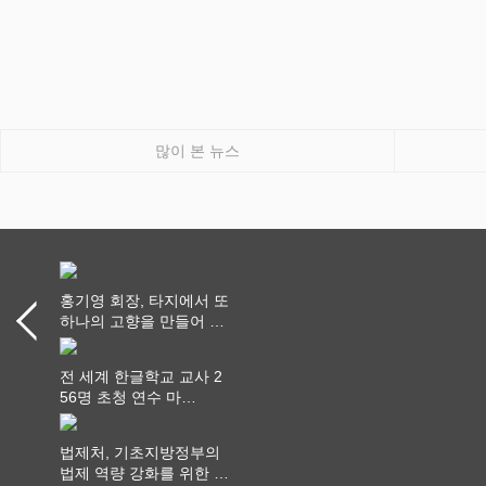
많이 본 뉴스
홍기영 회장, 타지에서 또
하나의 고향을 만들어 가
다
전 세계 한글학교 교사 2
56명 초청 연수 마
쳐...“수업은 더 깊게, 교
사 연결은 더 넓게”
법제처, 기초지방정부의
법제 역량 강화를 위한 전