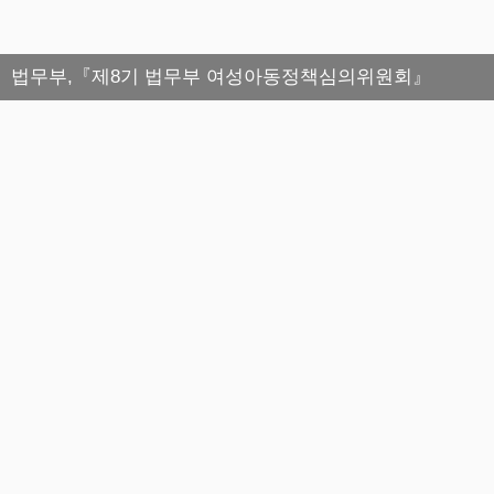
법무부,『제8기 법무부 여성아동정책심의위원회』