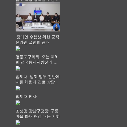
라권 현장설명회 개최
‘장애인 수험생‘위한 공직
온라인 설명회 공개
영등포구의회, 오는 제9
회 전국동시지방선거 ‧
"공직사회는 어느 때보다
공정하고 책임 있는 자세
법제처, 법제 업무 전반에
를 지켜야 할 것"
대한 체험과 진로 상담 기
회 제공
법제처 인사
조성명 강남구청장, 구룡
마을 화재 현장 대응 지휘