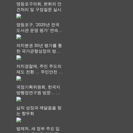
영등포구의회, 본회의 안
건처리 및 구정질문 실시
영등포구, ‘2025년 전국
도서관 운영 평가’ 연속
최고 영예 장관상에서 ‘대
통령상’ 수상
자치분권 30년 평가를 통
한 국가균형성장의 방향
과 과제 논의
자치경찰제, 주민 주도의
재도 전환 … 주민안전 치
안서비스가 최우선 되어
야
국정기획위원회, 한국지
방행정연구원 방문… 국
가균형성장 논의
삶의 성장과 깨달음을 찾
는 향우회
법제처, 새 정부 주요 입