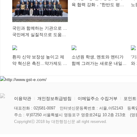
육 협력 강화 ․ “한반도 평화,
노
차세대 동포가 세계에 알리
추
다”
국민과 함께하는 기관으로 …
국민에게 실질적으로 도움이
되어야
환자 신약 보장성 높이고 제
소년원 학생, 멘토와 멘티가
‘
약 혁신은 촉진…약가제도 개
함께 그려가는 새로운 내일
와
편안 의결
향해
미
이용약관
개인정보취급방침
이메일주소 수집거부
포인트
대표전화 : 02)581-0097
인터넷신문등록번호 : 서울,아52143
등록일
주소 : 우)07250 서울특별시 영등포구 영중로24길 10.2층 213호
(영
Copyrightⓒ 2018 by 대한행정신문 all right reserved.