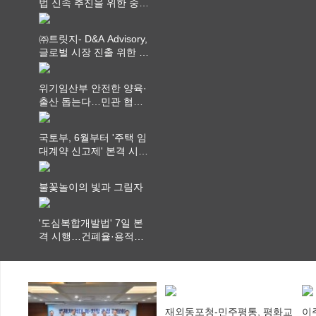
법 신속 추진을 위한 중앙
부처 법무담당관 회의 개
최
㈜트릿지- D&A Advisory,
글로벌 시장 진출 위한 전
략적 업무협약 체결
위기임산부 안전한 양육·
출산 돕는다…민관 협력
체계 구축
국토부, 6월부터 '주택 임
대계약 신고제' 본격 시
행…실거래가 투명화 기
대
불꽃놀이의 빛과 그림자
'도심복합개발법' 7일 본
격 시행…건폐율·용적률
특례 부여
재외동포청-민주평통, 평화교
이