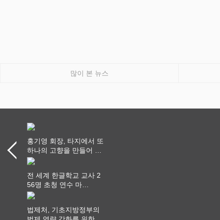
많이 본 뉴스
홍기영 회장, 타지에서 또
하나의 고향을 만들어 가
다
전 세계 한글학교 교사 2
56명 초청 연수 마
쳐...“수업은 더 깊게, 교
사 연결은 더 넓게”
법제처, 기초지방정부의
법제 역량 강화를 위한 전