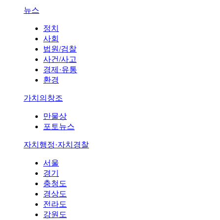
뉴스
정치
사회
법원/검찰
사건/사고
경제·유통
환경
가치의창조
만물상
포토뉴스
자치행정·자치경찰
서울
경기
충청도
경상도
전라도
강원도