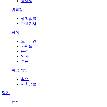
동영상
법률정보
생활법률
판결기사
광장
오피니언
사람들
동정
인사
부음
취업·창업
취업
시험정보
닫기
뉴스