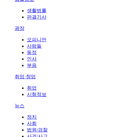
생활법률
판결기사
광장
오피니언
사람들
동정
인사
부음
취업·창업
취업
시험정보
뉴스
정치
사회
법원/검찰
사건/사고