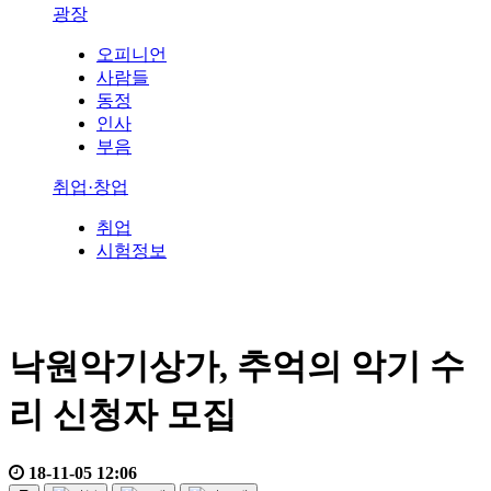
광장
오피니언
사람들
동정
인사
부음
취업·창업
취업
시험정보
낙원악기상가, 추억의 악기 수
리 신청자 모집
18-11-05 12:06