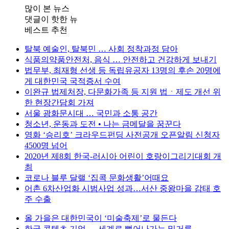
많이 본 뉴스
댓글이 핫한 뉴
베스트 추천
탈북 예술인, 탈북민 … 사회 정착과정 담아
식품의약품안전처, 음식 … 안전하고 건강하게 보내기
법무부, 최재형 선생 등 독립유공자 13명의 후손 20명에
게 대한민국 국적증서 수여
이완규 법제처장, 다문화가족 등 지원 법ㆍ제도 개선 위
한 현장간담회 가져
서울 광화문시대 … 국민과 소통 공간
청소년, 운동과 도전 • 나는 금메달을 꿈꾼다
영화 ‘승리호’ 크라우드펀딩 사전공개 오픈알림 신청자
4500명 넘어
2020년 제8회 한국-러시아 어린이 호랑이그리기대회 개
최
코로나 블루 달랠 ‘집콕 문화생활’어때요
어촌 6차산업화 시범사업 성과…서산 중왕마을 감태 호
주 수출
올 가을은 대한민국이 ‘미술축제’로 물든다
한국 콘텐츠 기업 … 세계로 뻗어나가는 밑거름