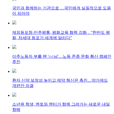
국민과 함께하는 기관으로 …국민에게 실질적으로 도움
이 되어야
재외동포청-민주평통, 평화교육 협력 강화 ․ “한반도 평
화, 차세대 동포가 세계에 알리다”
이주노동자 부를 땐 '○○님'…노동 존중 문화 확산 캠페인
추진
환자 신약 보장성 높이고 제약 혁신은 촉진…약가제도
개편안 의결
소년원 학생, 멘토와 멘티가 함께 그려가는 새로운 내일
향해