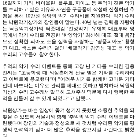
16일까지 기타, 바이올린, 플루트, 피아노 등 추억이 깃든 악기
를 수리하고 싶은 이유와 사연을 구글폼에 작성해 신청하면 추
첨을 통해 10만원 상당의 악기 수리비를 지원한다. 악기 수리
는 낙원악기상가의 장인들이 맡는다. 40년 넘는 경력을 자랑하
는 낙원악기상가의 터줏대감 ‘진성악기’ 유재복 대표부터 영
국에서 악기 수리를 전공한 ‘한양악기’ 최신해 대표, 절대 음감
으로 정확한 피아노 조율 실력을 자랑하는 ‘명품피아노’ 황창
연 대표, 색소폰 수리의 달인 ‘베델악기’ 김연성 대표 등 악기
수리의 고수들이 참여한다.
추억의 악기 수리 이벤트를 통해 고장 난 기타를 수리한 김용
진씨는 “초등학생 때 외삼촌에게 선물 받은 기타를 수리하려
고 이벤트에 응모했다“며 ”어려운 시기를 함께한 고마운 기타
인데 바쁘다는 이유로 관리를 제대로 못하고 방치하다 낙원악
기상가 수리 고수께서 말끔히 고쳐주신 덕분에 다시 행복한 추
억을 만들어 갈 수 있게 되었다”고 말했다.
낙원상가는 바쁜 일상에 쫓겨 챙기지 못했던 소중한 추억을 되
찾을 수 있도록 서울시와 함께 ‘추억의 악기 수리’ 이벤트를 마
련했다며 장인의 기술과 정성으로 새 것처럼 수리된 악기를 평
생의 반려악기 삼아 더 많은 추억을 쌓으시길 바란다고 밝혔
다.