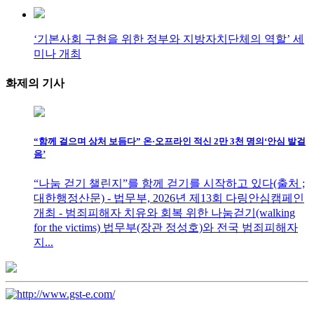
‘기본사회 구현을 위한 정부와 지방자치단체의 역할’ 세
미나 개최
화제의
기사
“함께 걸으며 상처 보듬다” 온·오프라인 적신 2만 3천 명의‘안심 발걸
음’
“나눔 걷기 챌린지”를 함께 걷기를 시작하고 있다(출처 ;
대한행정산문) - 법무부, 2026년 제13회 다링안심캠페인
개최 - 범죄피해자 치유와 회복 위한 나눔걷기(walking
for the victims) 법무부(장관 정성호)와 전국 범죄피해자
지...