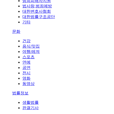
범죄피해자지원
법사랑,범죄예방
대한변호사협회
대한법률구조공단
기타
문화
건강
음식/맛집
여행/레져
스포츠
연예
공연
전시
영화
동영상
법률정보
생활법률
판결기사