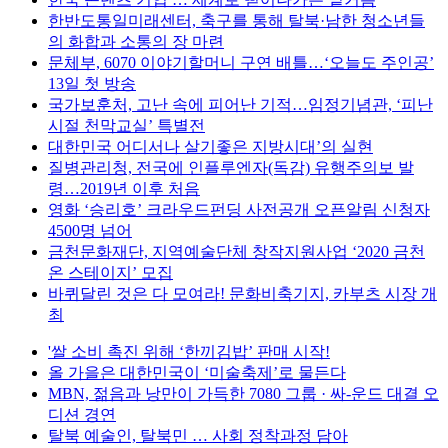
한반도통일미래센터, 축구를 통해 탈북·남한 청소년들
의 화합과 소통의 장 마련
문체부, 6070 이야기할머니 구연 배틀…‘오늘도 주인공’
13일 첫 방송
국가보훈처, 고난 속에 피어난 기적…임정기념관, ‘피난
시절 천막교실’ 특별전
대한민국 어디서나 살기좋은 지방시대’의 실현
질병관리청, 전국에 인플루엔자(독감) 유행주의보 발
령…2019년 이후 처음
영화 ‘승리호’ 크라우드펀딩 사전공개 오픈알림 신청자
4500명 넘어
금천문화재단, 지역예술단체 창작지원사업 ‘2020 금천
온 스테이지’ 모집
바퀴달린 것은 다 모여라! 문화비축기지, 카부츠 시장 개
최
'쌀 소비 촉진 위해 ‘한끼김밥’ 판매 시작!
올 가을은 대한민국이 ‘미술축제’로 물든다
MBN, 젊음과 낭만이 가득한 7080 그룹 · 싸-운드 대결 오
디션 경연
탈북 예술인, 탈북민 … 사회 정착과정 담아