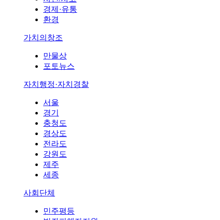
경제·유통
환경
가치의창조
만물상
포토뉴스
자치행정·자치경찰
서울
경기
충청도
경상도
전라도
강원도
제주
세종
사회단체
민주평등