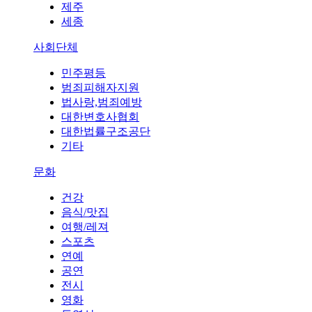
제주
세종
사회단체
민주평등
범죄피해자지원
법사랑,범죄예방
대한변호사협회
대한법률구조공단
기타
문화
건강
음식/맛집
여행/레져
스포츠
연예
공연
전시
영화