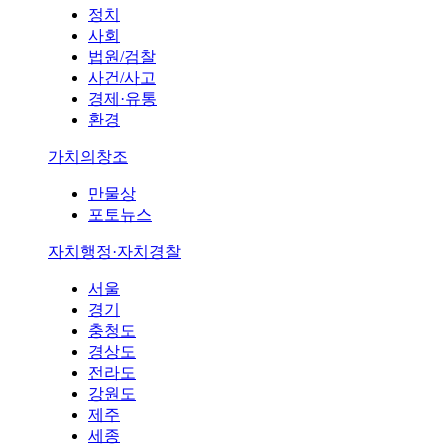
정치
사회
법원/검찰
사건/사고
경제·유통
환경
가치의창조
만물상
포토뉴스
자치행정·자치경찰
서울
경기
충청도
경상도
전라도
강원도
제주
세종