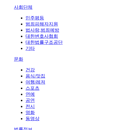
사회단체
민주평등
범죄피해자지원
법사랑,범죄예방
대한변호사협회
대한법률구조공단
기타
문화
건강
음식/맛집
여행/레져
스포츠
연예
공연
전시
영화
동영상
법률정보