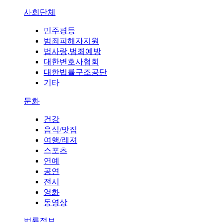
사회단체
민주평등
범죄피해자지원
법사랑,범죄예방
대한변호사협회
대한법률구조공단
기타
문화
건강
음식/맛집
여행/레져
스포츠
연예
공연
전시
영화
동영상
법률정보