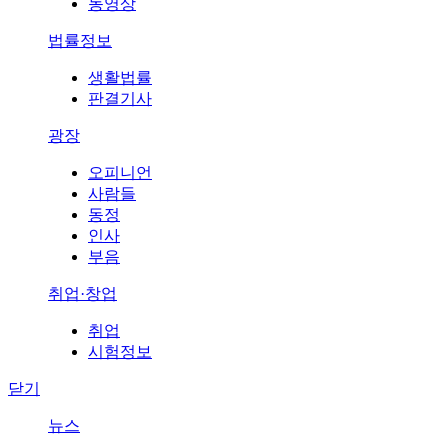
동영상
법률정보
생활법률
판결기사
광장
오피니언
사람들
동정
인사
부음
취업·창업
취업
시험정보
닫기
뉴스