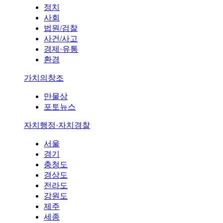
정치
사회
법원/검찰
사건/사고
경제·유통
환경
가치의창조
만물상
포토뉴스
자치행정·자치경찰
서울
경기
충청도
경상도
전라도
강원도
제주
세종