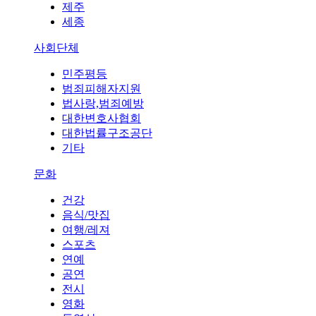
제주
세종
사회단체
민주평등
범죄피해자지원
법사랑,범죄예방
대한변호사협회
대한법률구조공단
기타
문화
건강
음식/맛집
여행/레져
스포츠
연예
공연
전시
영화