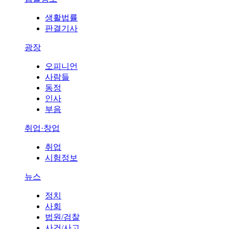
생활법률
판결기사
광장
오피니언
사람들
동정
인사
부음
취업·창업
취업
시험정보
뉴스
정치
사회
법원/검찰
사건/사고