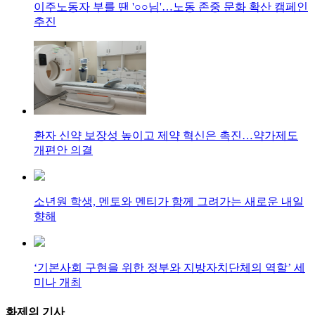
이주노동자 부를 땐 '○○님'…노동 존중 문화 확산 캠페인
추진
환자 신약 보장성 높이고 제약 혁신은 촉진…약가제도
개편안 의결
소년원 학생, 멘토와 멘티가 함께 그려가는 새로운 내일
향해
‘기본사회 구현을 위한 정부와 지방자치단체의 역할’ 세
미나 개최
화제의
기사