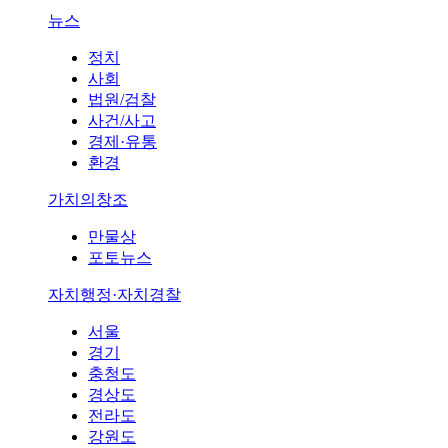
뉴스
정치
사회
법원/검찰
사건/사고
경제·유통
환경
가치의창조
만물상
포토뉴스
자치행정·자치경찰
서울
경기
충청도
경상도
전라도
강원도