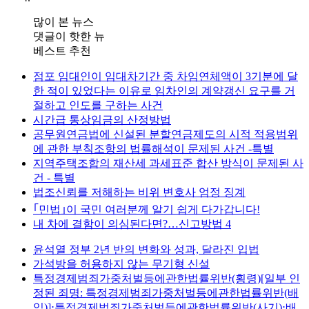
많이 본 뉴스
댓글이 핫한 뉴
베스트 추천
점포 임대인이 임대차기간 중 차임연체액이 3기분에 달
한 적이 있었다는 이유로 임차인의 계약갱신 요구를 거
절하고 인도를 구하는 사건
시간급 통상임금의 산정방법
공무원연금법에 신설된 분할연금제도의 시적 적용범위
에 관한 부칙조항의 법률해석이 문제된 사건 -특별
지역주택조합의 재산세 과세표준 합산 방식이 문제된 사
건 - 특별
법조신뢰를 저해하는 비위 변호사 엄정 징계
｢민법｣이 국민 여러분께 알기 쉽게 다가갑니다!
내 차에 결함이 의심된다면?…신고방법 4
윤석열 정부 2년 반의 변화와 성과, 달라진 입법
가석방을 허용하지 않는 무기형 신설
특정경제범죄가중처벌등에관한법률위반(횡령)[일부 인
정된 죄명: 특정경제범죄가중처벌등에관한법률위반(배
임)]⋅특정경제범죄가중처벌등에관한법률위반(사기)⋅배