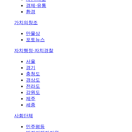
경제·유통
환경
가치의창조
만물상
포토뉴스
자치행정·자치경찰
서울
경기
충청도
경상도
전라도
강원도
제주
세종
사회단체
민주평등