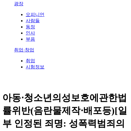
광장
오피니언
사람들
동정
인사
부음
취업·창업
취업
시험정보
아동⋅청소년의성보호에관한법
률위반(음란물제작⋅배포등)[일
부 인정된 죄명: 성폭력범죄의