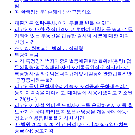
임
[대한행정신문] 손해배상청구등의소
재판기록 열람·등사, 이제 무료로 받을 수 있다
피고인에 대한 추징판결에 기초하여 신청인들 명의로 등
기되어 있는 부동산을 압류한 검사의 처분에 대한 이의
신청 사건
스토킹, 처벌되는 범죄 … 징역형
부당이득금
사기⋅특정경제범죄가중처벌등에관한법률위반(횡령)⋅업
무상횡령⋅업무상배임⋅사전자기록등위작⋅위작사전자기
록등행사⋅범죄수익은닉의규제및처벌등에관한법률위반
⋅공정증서원본불?
피고인들이 문화재수리기술자 자격증과 문화재수리기
능자 자격증을 대여하고, 대여받아 사용하였다고 기소된
사건(형사)
피고인이 사설 인터넷 도박사이트를 운영하면서 이를 홍
보하기 위하여 카카오톡 오픈채팅방을 개설하여 아동·
청소년이용음란물을 게시한 사건
[대법원 2020. 8. 20. 선고 판결] 2017다260636 임대차보
증금 (차) 상고기각