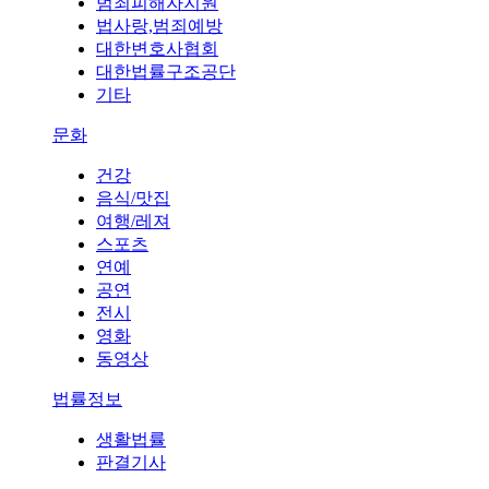
범죄피해자지원
법사랑,범죄예방
대한변호사협회
대한법률구조공단
기타
문화
건강
음식/맛집
여행/레져
스포츠
연예
공연
전시
영화
동영상
법률정보
생활법률
판결기사