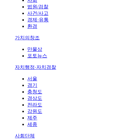
사회
법원/검찰
사건/사고
경제·유통
환경
가치의창조
만물상
포토뉴스
자치행정·자치경찰
서울
경기
충청도
경상도
전라도
강원도
제주
세종
사회단체