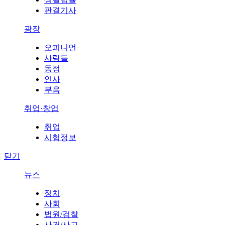
판결기사
광장
오피니언
사람들
동정
인사
부음
취업·창업
취업
시험정보
닫기
뉴스
정치
사회
법원/검찰
사건/사고