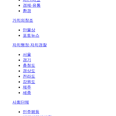
경제·유통
환경
가치의창조
만물상
포토뉴스
자치행정·자치경찰
서울
경기
충청도
경상도
전라도
강원도
제주
세종
사회단체
민주평등