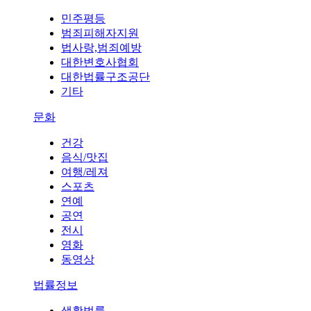
민주평등
범죄피해자지원
법사랑,범죄예방
대한변호사협회
대한법률구조공단
기타
문화
건강
음식/맛집
여행/레져
스포츠
연예
공연
전시
영화
동영상
법률정보
생활법률