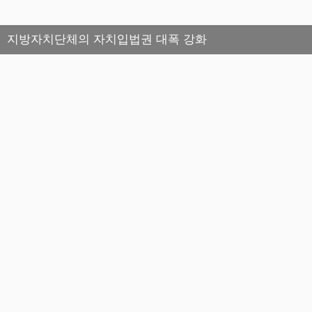
지방자치단체의 자치입법권 대폭 강화