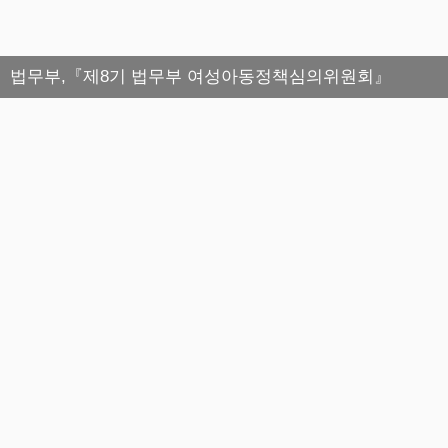
법무부,『제8기 법무부 여성아동정책심의위원회』