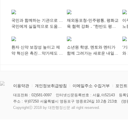
국민과 함께하는 기관으로 …
재외동포청-민주평통, 평화교
이
국민에게 실질적으로 도움이
육 협력 강화 ․ “한반도 평화,
노
되어야
차세대 동포가 세계에 알리
추
다”
환자 신약 보장성 높이고 제
소년원 학생, 멘토와 멘티가
‘
약 혁신은 촉진…약가제도 개
함께 그려가는 새로운 내일
와
편안 의결
향해
미
이용약관
개인정보취급방침
이메일주소 수집거부
포인트
대표전화 : 02)581-0097
인터넷신문등록번호 : 서울,아52143
등록일
주소 : 우)07250 서울특별시 영등포구 영중로24길 10.2층 213호
(영
Copyrightⓒ 2018 by 대한행정신문 all right reserved.