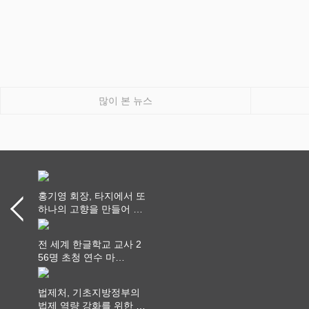
많이 본 뉴스
홍기영 회장, 타지에서 또
하나의 고향을 만들어 가
다
전 세계 한글학교 교사 2
56명 초청 연수 마
쳐...“수업은 더 깊게, 교
사 연결은 더 넓게”
법제처, 기초지방정부의
법제 역량 강화를 위한 전