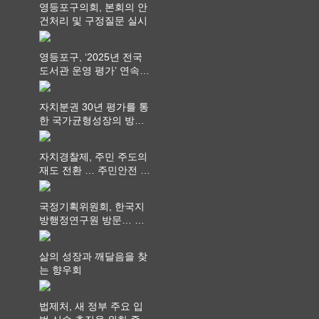
영등포구의회, 본회의 안
건처리 및 구정질문 실시
영등포구, ‘2025년 전국
도서관 운영 평가’ 연속
최고 영예 장관상에서 ‘대
통령상’ 수상
자치분권 30년 평가를 통
한 국가균형성장의 방향
과 과제 논의
자치경찰제, 주민 주도의
재도 전환 … 주민안전 치
안서비스가 최우선 되어
야
국정기획위원회, 한국지
방행정연구원 방문… 국
가균형성장 논의
삶의 성장과 깨달음을 찾
는 향우회
법제처, 새 정부 주요 입