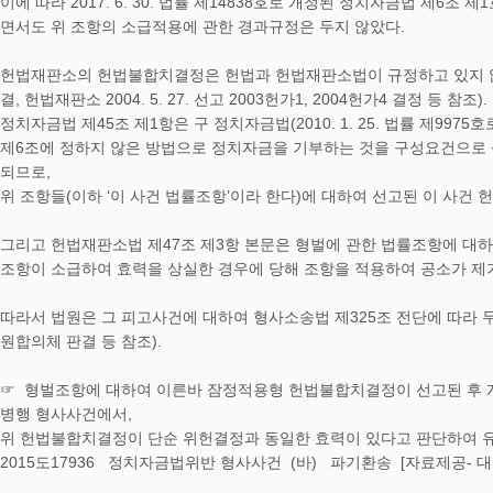
이에 따라 2017. 6. 30. 법률 제14838호로 개정된 정치자금법 제
면서도 위 조항의 소급적용에 관한 경과규정은 두지 않았다.
헌법재판소의 헌법불합치결정은 헌법과 헌법재판소법이 규정하고 있지 않은 변형
결, 헌법재판소 2004. 5. 27. 선고 2003헌가1, 2004헌가4 결정 등 참조).
정치자금법 제45조 제1항은 구 정치자금법(2010. 1. 25. 법률 제997
제6조에 정하지 않은 방법으로 정치자금을 기부하는 것을 구성요건으로 
되므로,
위 조항들(이하 ‘이 사건 법률조항’이라 한다)에 대하여 선고된 이 사
그리고 헌법재판소법 제47조 제3항 본문은 형벌에 관한 법률조항에 대
조항이 소급하여 효력을 상실한 경우에 당해 조항을 적용하여 공소가 제
따라서 법원은 그 피고사건에 대하여 형사소송법 제325조 전단에 따라 무죄를 선고하
원합의체 판결 등 참조).
☞ 형벌조항에 대하여 이른바 잠정적용형 헌법불합치결정이 선고된 후 
병행 형사사건에서,
위 헌법불합치결정이 단순 위헌결정과 동일한 효력이 있다고 판단하여 유
2015도17936 정치자금법위반 형사사건 (바) 파기환송 [자료제공- 대