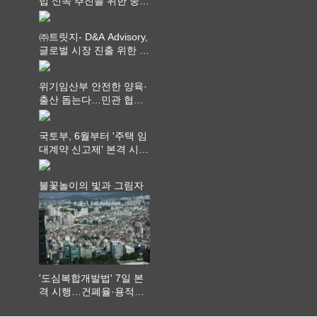
법 신속 추진을 위한 중앙
부처 법무담당관 회의 개
최
㈜트릿지- D&A Advisory,
글로벌 시장 진출 위한 전
략적 업무협약 체결
위기임산부 안전한 양육·
출산 돕는다…민관 협력
체계 구축
국토부, 6월부터 '주택 임
대계약 신고제' 본격 시
행…실거래가 투명화 기
대
불꽃놀이의 빛과 그림자
'도심복합개발법' 7일 본
격 시행…건폐율·용적률
특례 부여