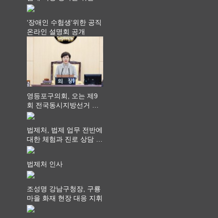
라권 현장설명회 개최
‘장애인 수험생‘위한 공직
온라인 설명회 공개
영등포구의회, 오는 제9
회 전국동시지방선거 ‧
"공직사회는 어느 때보다
공정하고 책임 있는 자세
법제처, 법제 업무 전반에
를 지켜야 할 것"
대한 체험과 진로 상담 기
회 제공
법제처 인사
조성명 강남구청장, 구룡
마을 화재 현장 대응 지휘