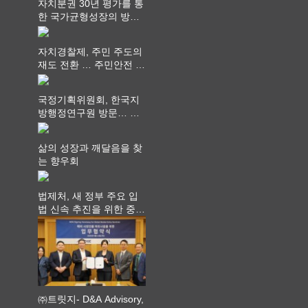
자치분권 30년 평가를 통
한 국가균형성장의 방향
과 과제 논의
자치경찰제, 주민 주도의
재도 전환 … 주민안전 치
안서비스가 최우선 되어
야
국정기획위원회, 한국지
방행정연구원 방문… 국
가균형성장 논의
삶의 성장과 깨달음을 찾
는 향우회
법제처, 새 정부 주요 입
법 신속 추진을 위한 중앙
부처 법무담당관 회의 개
최
㈜트릿지- D&A Advisory,