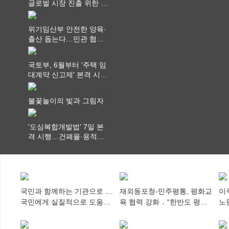
글로벌 시장 진출 위한 전
략적 업무협약 체결
위기임산부 안전한 양육·
출산 돕는다…민관 협력
체계 구축
국토부, 6월부터 '주택 임
대계약 신고제' 본격 시
행…실거래가 투명화 기
대
불꽃놀이의 빛과 그림자
'도심복합개발법' 7일 본
격 시행…건폐율·용적률
특례 부여
국민과 함께하는 기관으로 …
재외동포청-민주평통, 평화교
이
국민에게 실질적으로 도움이
육 협력 강화 ․ “한반도 평화,
노
되어야
차세대 동포가 세계에 알리
추
다”