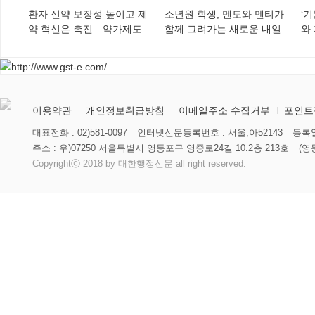
환자 신약 보장성 높이고 제
소년원 학생, 멘토와 멘티가
‘
약 혁신은 촉진…약가제도 개
함께 그려가는 새로운 내일
와
편안 의결
향해
미
이용약관
개인정보취급방침
이메일주소 수집거부
포인트
대표전화 : 02)581-0097
인터넷신문등록번호 : 서울,아52143
등록일
주소 : 우)07250 서울특별시 영등포구 영중로24길 10.2층 213호
(영
Copyrightⓒ 2018 by 대한행정신문 all right reserved.