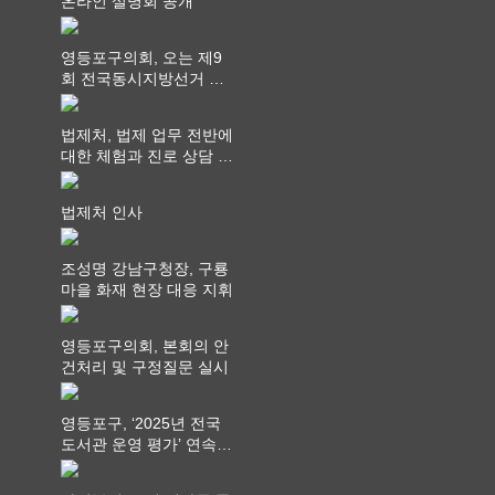
온라인 설명회 공개
영등포구의회, 오는 제9
회 전국동시지방선거 ‧
"공직사회는 어느 때보다
공정하고 책임 있는 자세
법제처, 법제 업무 전반에
를 지켜야 할 것"
대한 체험과 진로 상담 기
회 제공
법제처 인사
조성명 강남구청장, 구룡
마을 화재 현장 대응 지휘
영등포구의회, 본회의 안
건처리 및 구정질문 실시
영등포구, ‘2025년 전국
도서관 운영 평가’ 연속
최고 영예 장관상에서 ‘대
통령상’ 수상