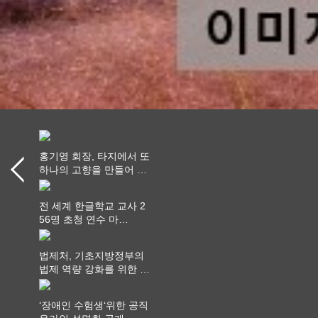
홍기영 회장, 타지에서 또
하나의 고향을 만들어 가
다
전 세계 한글학교 교사 2
56명 초청 연수 마
쳐...“수업은 더 깊게, 교
사 연결은 더 넓게”
법제처, 기초지방정부의
법제 역량 강화를 위한 전
라권 현장설명회 개최
‘장애인 수험생‘위한 공직