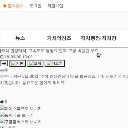
즐겨찾기
로그인
회원가입
뉴스
가치의창조
자치행정·자치경
[추석 민생대책] 고속도로 통행료 면제·고궁 박물관 무료
찰
18-09-06 15:09
본문
정부는 지난 8월 30일 '추석 민생안정대책'을 발표했습니다. 장보기 걱정
하겠습니다. 풍요로운 한가위 되세요!
0