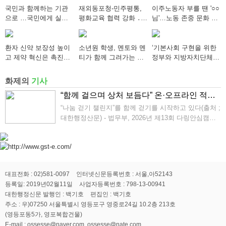
국민과 함께하는 기관
재외동포청-민주평통,
이주노동자 부를 땐 '○○
으로 …국민에게 실질
평화교육 협력 강화 ․
님'…노동 존중 문화 확
적으로 도움이 되어야
“한반도 평화, 차세대
산 캠페인 추진
동포가 세계에 알리다”
환자 신약 보장성 높이
소년원 학생, 멘토와 멘
‘기본사회 구현을 위한
고 제약 혁신은 촉진…
티가 함께 그려가는 새
정부와 지방자치단체의
약가제도 개편안 의결
로운 내일 향해
역할’ 세미나 개최
화제의
기사
“함께 걸으며 상처 보듬다” 온·오프라인 적신 2만 3천 명의‘안심 발걸음’
“나눔 걷기 챌린지”를 함께 걷기를 시작하고 있다(출처 ;
대한행정산문) - 법무부, 2026년 제13회 다링안심캠페
인 개최 - 범죄피해자 치유와 회복 위한 나눔걷기(walki
ng for the victims) 법무부(장관 정성호)와 전국 범죄피
해자지...
대표전화 : 02)581-0097
인터넷신문등록번호 : 서울,아52143
등록일: 2019년02월11일
사업자등록번호 : 798-13-00941
대한행정신문 발행인 : 백기호
편집인 : 백기호
주소 : 우)07250 서울특별시 영등포구 영중로24길 10.2층 213호
(영등포동5가, 영포복합건물)
E-mail : ossesse@naver.com, ossesse@nate.com