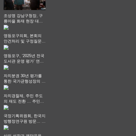
조성명 강남구청장, 구
룡마을 화재 현장 대응
지휘
영등포구의회, 본회의
안건처리 및 구정질문
실시
영등포구, ‘2025년 전국
도서관 운영 평가’ 연속
최고 영예 장관상에서
‘대통령상’ 수상
자치분권 30년 평가를
통한 국가균형성장의 방
향과 과제 논의
자치경찰제, 주민 주도
의 재도 전환 … 주민안
전 치안서비스가 최우선
되어야
국정기획위원회, 한국지
방행정연구원 방문… 국
가균형성장 논의
삶의 성장과 깨달음을