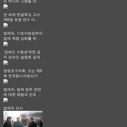
또 하나의 고향을 만들
어 가다
전 세계 한글학교 교사
256명 초청 연수 마
쳐...“수업은 더 깊게, 교
사 연결은 더 넓게”
법제처, 기초지방정부의
법제 역량 강화를 위한
전라권 현장설명회 개최
‘장애인 수험생‘위한 공
직 온라인 설명회 공개
영등포구의회, 오는 제9
회 전국동시지방선거 ‧
"공직사회는 어느 때보
다 공정하고 책임 있는
법제처, 법제 업무 전반
자세를 지켜야 할 것"
에 대한 체험과 진로 상
담 기회 제공
법제처 인사