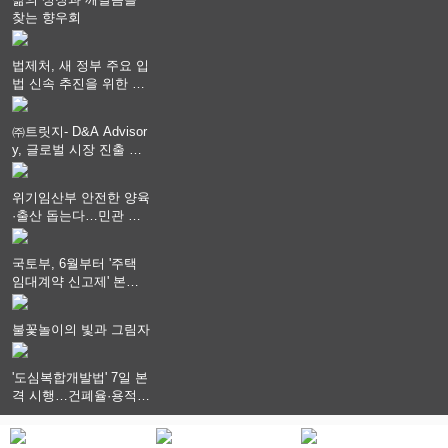
찾는 향우회
법제처, 새 정부 주요 입
법 신속 추진을 위한 중
앙부처 법무담당관 회의
개최
㈜트릿지- D&A Advisor
y, 글로벌 시장 진출 위
한 전략적 업무협약 체
결
위기임산부 안전한 양육
·출산 돕는다…민관 협
력체계 구축
국토부, 6월부터 '주택
임대계약 신고제' 본격
시행…실거래가 투명화
기대
불꽃놀이의 빛과 그림자
'도심복합개발법' 7일 본
격 시행…건폐율·용적률
특례 부여