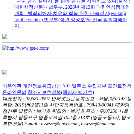
“나눔 걷기 챌린지”를 함께 걷기를 시작하고 있다(출처 ;
대한행정산문) - 법무부, 2026년 제13회 다링안심캠페인
개최 - 범죄피해자 치유와 회복 위한 나눔걷기(walking
for the victims) 법무부(장관 정성호)와 전국 범죄피해자
지...
이용약관
개인정보취급방침
이메일주소 수집거부
포인트정책
온라인문의
청소년보호정책(책임자 백기호)
대표전화 : 02)581-0097
인터넷신문등록번호 : 서울,아52143
등
록일: 2019년02월11일
사업자등록번호 : 798-13-00941
대한행
정신문 발행인 : 백기호
편집인 : 백기호
주소 : 우)07250 서울
특별시 영등포구 영중로24길 10.2층 213호
(영등포동5가, 영포
복합건물)
E-mail : ossesse@naver.com, ossesse@nate.com