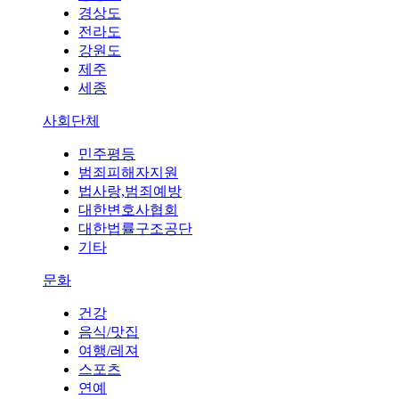
경상도
전라도
강원도
제주
세종
사회단체
민주평등
범죄피해자지원
법사랑,범죄예방
대한변호사협회
대한법률구조공단
기타
문화
건강
음식/맛집
여행/레져
스포츠
연예