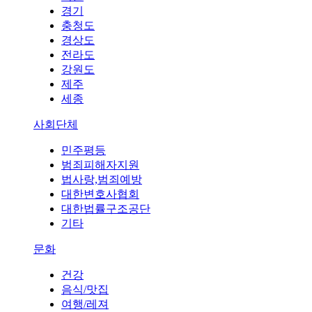
경기
충청도
경상도
전라도
강원도
제주
세종
사회단체
민주평등
범죄피해자지원
법사랑,범죄예방
대한변호사협회
대한법률구조공단
기타
문화
건강
음식/맛집
여행/레져