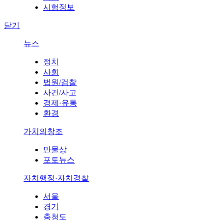
시험정보
닫기
뉴스
정치
사회
법원/검찰
사건/사고
경제·유통
환경
가치의창조
만물상
포토뉴스
자치행정·자치경찰
서울
경기
충청도