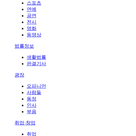
스포츠
연예
공연
전시
영화
동영상
법률정보
생활법률
판결기사
광장
오피니언
사람들
동정
인사
부음
취업·창업
취업