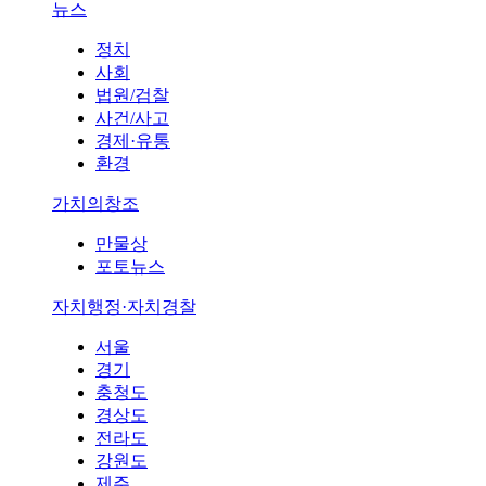
뉴스
정치
사회
법원/검찰
사건/사고
경제·유통
환경
가치의창조
만물상
포토뉴스
자치행정·자치경찰
서울
경기
충청도
경상도
전라도
강원도
제주