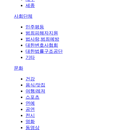
세종
사회단체
민주평등
범죄피해자지원
법사랑,범죄예방
대한변호사협회
대한법률구조공단
기타
문화
건강
음식/맛집
여행/레져
스포츠
연예
공연
전시
영화
동영상