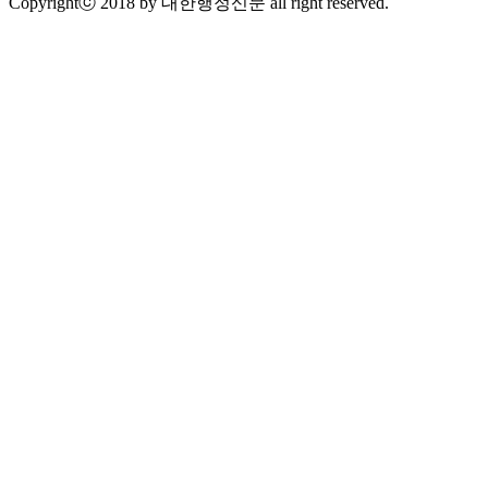
Copyrightⓒ 2018 by 대한행정신문 all right reserved.