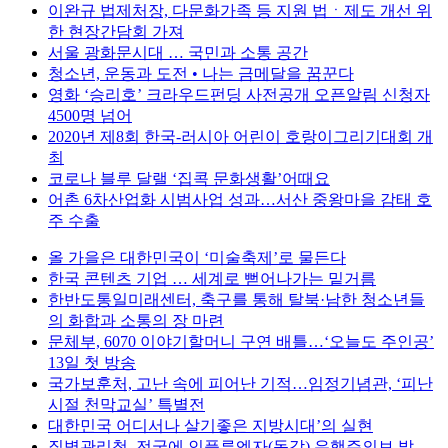
이완규 법제처장, 다문화가족 등 지원 법ㆍ제도 개선 위
한 현장간담회 가져
서울 광화문시대 … 국민과 소통 공간
청소년, 운동과 도전 • 나는 금메달을 꿈꾼다
영화 ‘승리호’ 크라우드펀딩 사전공개 오픈알림 신청자
4500명 넘어
2020년 제8회 한국-러시아 어린이 호랑이그리기대회 개
최
코로나 블루 달랠 ‘집콕 문화생활’어때요
어촌 6차산업화 시범사업 성과…서산 중왕마을 감태 호
주 수출
올 가을은 대한민국이 ‘미술축제’로 물든다
한국 콘텐츠 기업 … 세계로 뻗어나가는 밑거름
한반도통일미래센터, 축구를 통해 탈북·남한 청소년들
의 화합과 소통의 장 마련
문체부, 6070 이야기할머니 구연 배틀…‘오늘도 주인공’
13일 첫 방송
국가보훈처, 고난 속에 피어난 기적…임정기념관, ‘피난
시절 천막교실’ 특별전
대한민국 어디서나 살기좋은 지방시대’의 실현
질병관리청, 전국에 인플루엔자(독감) 유행주의보 발