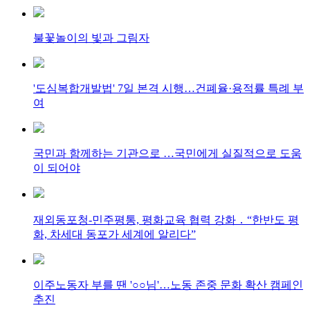
불꽃놀이의 빛과 그림자
'도심복합개발법' 7일 본격 시행…건폐율·용적률 특례 부
여
국민과 함께하는 기관으로 …국민에게 실질적으로 도움
이 되어야
재외동포청-민주평통, 평화교육 협력 강화 ․ “한반도 평
화, 차세대 동포가 세계에 알리다”
이주노동자 부를 땐 '○○님'…노동 존중 문화 확산 캠페인
추진