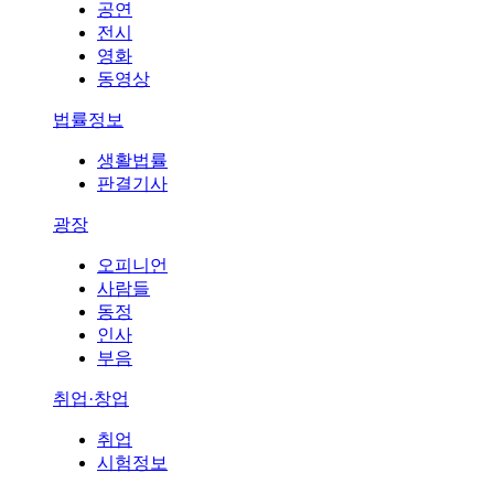
공연
전시
영화
동영상
법률정보
생활법률
판결기사
광장
오피니언
사람들
동정
인사
부음
취업·창업
취업
시험정보