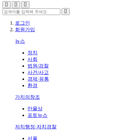
로그인
회원가입
뉴스
정치
사회
법원/검찰
사건/사고
경제·유통
환경
가치의창조
만물상
포토뉴스
자치행정·자치경찰
서울