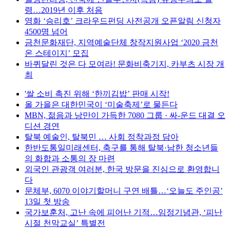
령…2019년 이후 처음
영화 ‘승리호’ 크라우드펀딩 사전공개 오픈알림 신청자
4500명 넘어
금천문화재단, 지역예술단체 창작지원사업 ‘2020 금천
온 스테이지’ 모집
바퀴달린 것은 다 모여라! 문화비축기지, 카부츠 시장 개
최
'쌀 소비 촉진 위해 ‘한끼김밥’ 판매 시작!
올 가을은 대한민국이 ‘미술축제’로 물든다
MBN, 젊음과 낭만이 가득한 7080 그룹 · 싸-운드 대결 오
디션 경연
탈북 예술인, 탈북민 … 사회 정착과정 담아
한반도통일미래센터, 축구를 통해 탈북·남한 청소년들
의 화합과 소통의 장 마련
외국인 관광객 여러분, 한국 방문을 진심으로 환영합니
다
문체부, 6070 이야기할머니 구연 배틀…‘오늘도 주인공’
13일 첫 방송
국가보훈처, 고난 속에 피어난 기적…임정기념관, ‘피난
시절 천막교실’ 특별전