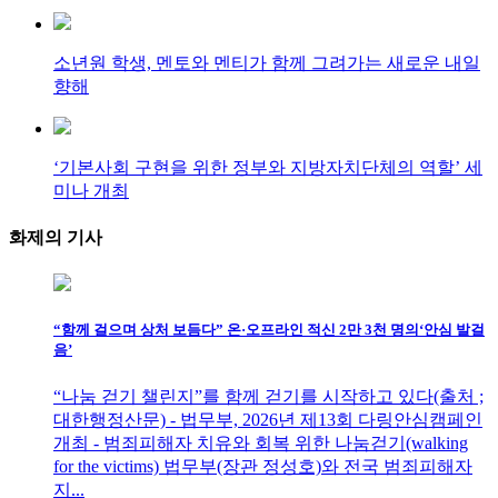
소년원 학생, 멘토와 멘티가 함께 그려가는 새로운 내일
향해
‘기본사회 구현을 위한 정부와 지방자치단체의 역할’ 세
미나 개최
화제의
기사
“함께 걸으며 상처 보듬다” 온·오프라인 적신 2만 3천 명의‘안심 발걸
음’
“나눔 걷기 챌린지”를 함께 걷기를 시작하고 있다(출처 ;
대한행정산문) - 법무부, 2026년 제13회 다링안심캠페인
개최 - 범죄피해자 치유와 회복 위한 나눔걷기(walking
for the victims) 법무부(장관 정성호)와 전국 범죄피해자
지...