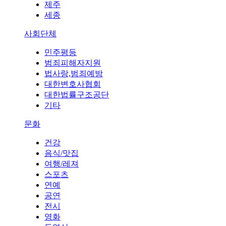
제주
세종
사회단체
민주평등
범죄피해자지원
법사랑,범죄예방
대한변호사협회
대한법률구조공단
기타
문화
건강
음식/맛집
여행/레져
스포츠
연예
공연
전시
영화