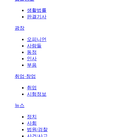
생활법률
판결기사
광장
오피니언
사람들
동정
인사
부음
취업·창업
취업
시험정보
뉴스
정치
사회
법원/검찰
사건/사고