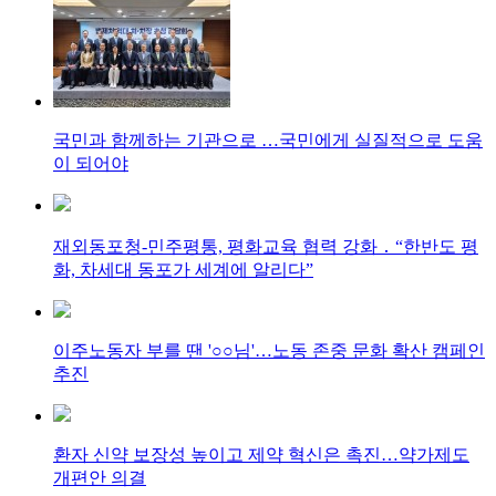
국민과 함께하는 기관으로 …국민에게 실질적으로 도움
이 되어야
재외동포청-민주평통, 평화교육 협력 강화 ․ “한반도 평
화, 차세대 동포가 세계에 알리다”
이주노동자 부를 땐 '○○님'…노동 존중 문화 확산 캠페인
추진
환자 신약 보장성 높이고 제약 혁신은 촉진…약가제도
개편안 의결