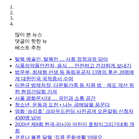
많이 본 뉴스
댓글이 핫한 뉴
베스트 추천
탈북 예술인, 탈북민 … 사회 정착과정 담아
식품의약품안전처, 음식 … 안전하고 건강하게 보내기
법무부, 최재형 선생 등 독립유공자 13명의 후손 20명에
게 대한민국 국적증서 수여
이완규 법제처장, 다문화가족 등 지원 법ㆍ제도 개선 위
한 현장간담회 가져
서울 광화문시대 … 국민과 소통 공간
청소년, 운동과 도전 • 나는 금메달을 꿈꾼다
영화 ‘승리호’ 크라우드펀딩 사전공개 오픈알림 신청자
4500명 넘어
2020년 제8회 한국-러시아 어린이 호랑이그리기대회 개
최
코로나 블루 달랠 ‘집콕 문화생활’어때요