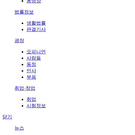
동영상
법률정보
생활법률
판결기사
광장
오피니언
사람들
동정
인사
부음
취업·창업
취업
시험정보
닫기
뉴스