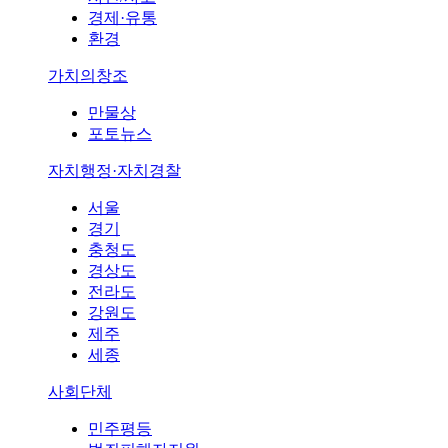
경제·유통
환경
가치의창조
만물상
포토뉴스
자치행정·자치경찰
서울
경기
충청도
경상도
전라도
강원도
제주
세종
사회단체
민주평등