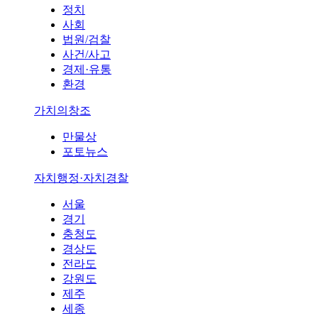
정치
사회
법원/검찰
사건/사고
경제·유통
환경
가치의창조
만물상
포토뉴스
자치행정·자치경찰
서울
경기
충청도
경상도
전라도
강원도
제주
세종