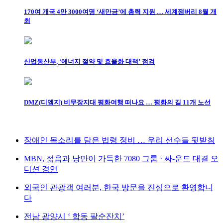
170여 개국 4만 3000여명 ‘새만금’에 총력 지원 … 세계잼버리 8월 개
최
산업통산부, ‘에너지 절약 및 효율화 대책’ 점검
DMZ(디엠지) 비무장지대 평화여행 떠나요 … 평화의 길 11개 노선
장애인 목소리를 담은 법령 정비 … 우리 선수들 뒷받침
MBN, 젊음과 낭만이 가득한 7080 그룹 · 싸-운드 대결 오
디션 경연
외국인 관광객 여러분, 한국 방문을 진심으로 환영합니
다
전남 광양시 ‘ 합동 팔순잔치’