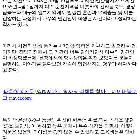
으킨 사건으로
1948
년
10
월
19
일부터 지리산 입산금지가 해제된
1955
년
4
월
1
일까지 여수 순천지역을 비롯하여 전라남북도
,
경상
남북도와 대구의 일부지역에서 발생한 혼란과 무력충돌 및 이를
진압하는 과정에서 다수의 민간인이 희생된 사건이라고 정의하는
학자도 있다
.
따라서 사건의 발생 동기는
4.3
진압 명령을 거부하고 일으킨 사건
이지만
,
진압과정에서 그 기간이 너무 길어지면서 다수의 민간인
이 희생당했는데
,
현장에서의 당시상황을 직접 보았다는 분들이
설명하는 이야기를 듣다보면 가슴이 답답해지는 경우가 허다하다
고 한다
.
[대한행정신문] 잊혀져가는 역사의 실체를 찾아.. : 네이버블로
그 (naver.com)
특히 백운산
8~9
부 능선에 위치한 학독
(
바위를 파서 곡식을 빻던
곳
)
을 보면서
,
이 험하고 높은 곳에서 무슨 생각을 하면서
,
어떻게
겨울을 났을까 의아심을 갖지 않을 수 없었다고 교육생들은 말한
다
.