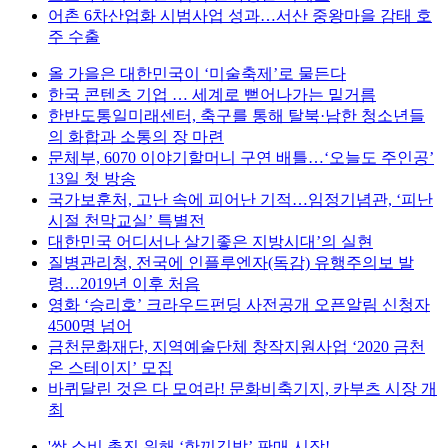
어촌 6차산업화 시범사업 성과…서산 중왕마을 감태 호
주 수출
올 가을은 대한민국이 ‘미술축제’로 물든다
한국 콘텐츠 기업 … 세계로 뻗어나가는 밑거름
한반도통일미래센터, 축구를 통해 탈북·남한 청소년들
의 화합과 소통의 장 마련
문체부, 6070 이야기할머니 구연 배틀…‘오늘도 주인공’
13일 첫 방송
국가보훈처, 고난 속에 피어난 기적…임정기념관, ‘피난
시절 천막교실’ 특별전
대한민국 어디서나 살기좋은 지방시대’의 실현
질병관리청, 전국에 인플루엔자(독감) 유행주의보 발
령…2019년 이후 처음
영화 ‘승리호’ 크라우드펀딩 사전공개 오픈알림 신청자
4500명 넘어
금천문화재단, 지역예술단체 창작지원사업 ‘2020 금천
온 스테이지’ 모집
바퀴달린 것은 다 모여라! 문화비축기지, 카부츠 시장 개
최
'쌀 소비 촉진 위해 ‘한끼김밥’ 판매 시작!