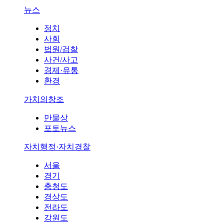
뉴스
정치
사회
법원/검찰
사건/사고
경제·유통
환경
가치의창조
만물상
포토뉴스
자치행정·자치경찰
서울
경기
충청도
경상도
전라도
강원도