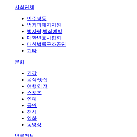
사회단체
민주평등
범죄피해자지원
법사랑,범죄예방
대한변호사협회
대한법률구조공단
기타
문화
건강
음식/맛집
여행/레져
스포츠
연예
공연
전시
영화
동영상
법률정보