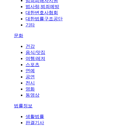
범죄피해자지원
법사랑,범죄예방
대한변호사협회
대한법률구조공단
기타
문화
건강
음식/맛집
여행/레져
스포츠
연예
공연
전시
영화
동영상
법률정보
생활법률
판결기사