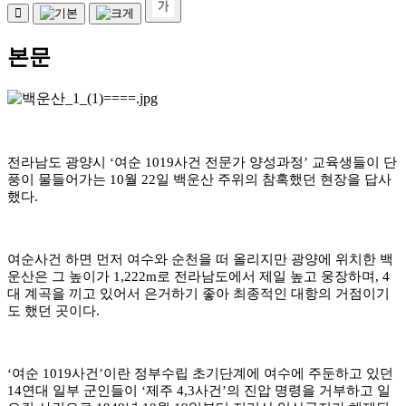
본문
전라남도 광양시
‘
여순
1019
사건 전문가 양성과정
’
교육생들이 단
풍이 물들어가는
10
월
22
일 백운산 주위의 참혹했던 현장을 답사
했다
.
여순사건 하면 먼저 여수와 순천을 떠 올리지만 광양에 위치한 백
운산은 그 높이가
1,222m
로 전라남도에서 제일 높고 웅장하며
, 4
대 계곡을 끼고 있어서 은거하기 좋아 최종적인 대항의 거점이기
도 했던 곳이다
.
‘
여순
1019
사건
’
이란 정부수립 초기단계에 여수에 주둔하고 있던
14
연대 일부 군인들이
‘
제주
4,3
사건
’
의 진압 명령을 거부하고 일