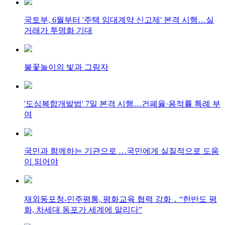
국토부, 6월부터 '주택 임대계약 신고제' 본격 시행…실
거래가 투명화 기대
불꽃놀이의 빛과 그림자
'도심복합개발법' 7일 본격 시행…건폐율·용적률 특례 부
여
국민과 함께하는 기관으로 …국민에게 실질적으로 도움
이 되어야
재외동포청-민주평통, 평화교육 협력 강화 ․ “한반도 평
화, 차세대 동포가 세계에 알리다”