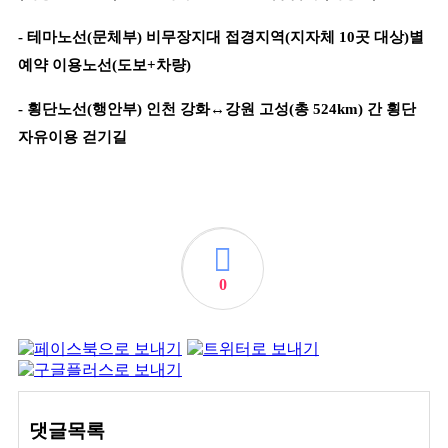
-
테마노선
(
문체부
)
비무장지대 접경지역
(
지자체
10
곳 대상
)
별
예약 이용노선
(
도보
+
차량
)
-
횡단노선
(
행안부
)
인천 강화
↔
강원 고성
(
총
524km)
간 횡단
자유이용 걷기길
0
댓글목록