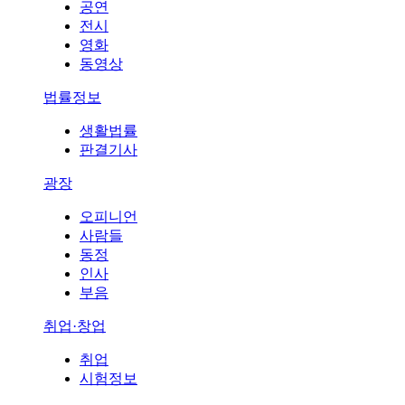
공연
전시
영화
동영상
법률정보
생활법률
판결기사
광장
오피니언
사람들
동정
인사
부음
취업·창업
취업
시험정보