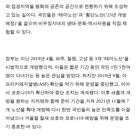
와 접경지역을 평화와 공존의 공간으로 전환하기 위해 조성하
고 있는 길이다
.
국민들은
‘
테마노선
’
과
‘
횡단노선
(’23
년 개방
예정
)’
을 걸으며 비무장지대의 생태
·
문화
·
역사자원을 직접 체
험할 수 있다
.
정부는 지난
2019
년
4
월
,
파주
,
철원
,
고성 등
3
개
‘
테마노선
’
을
시범적으로 개방했으며
,
이들은 짧은 기간 동안 국민
1
만
5
천여
명이 다녀가는 등 높은 관심을 받았다
.
하지만
2019
년
9
월
,
아
프리카돼지열병
(ASF)
확산을 막기 위해 운영을 중단했고
,
이어
서 코로나
19
가 확산하여 중단 조치는 계속됐다
.
이후 새롭게 개
방을 원하는 지자체와 함께 준비 기간을 거쳐
2021
년
11
월에
7
개 노선을 확대 개방해 다시 한번 국민들의 높은 만족도를 이끌
어냈으나 겨울철 철새 보호와 코로나
19
예방을 위해 운영을 조
기 종료한 바 있다
.