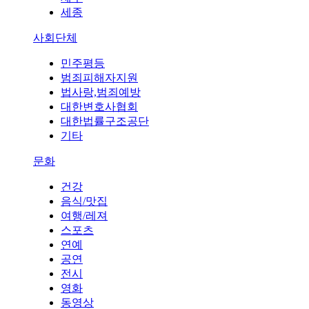
세종
사회단체
민주평등
범죄피해자지원
법사랑,범죄예방
대한변호사협회
대한법률구조공단
기타
문화
건강
음식/맛집
여행/레져
스포츠
연예
공연
전시
영화
동영상