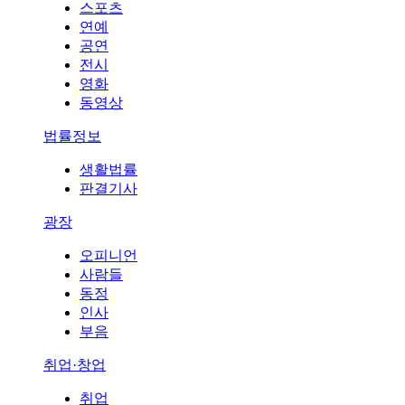
스포츠
연예
공연
전시
영화
동영상
법률정보
생활법률
판결기사
광장
오피니언
사람들
동정
인사
부음
취업·창업
취업