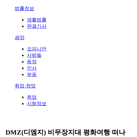
법률정보
생활법률
판결기사
광장
오피니언
사람들
동정
인사
부음
취업·창업
취업
시험정보
DMZ(디엠지) 비무장지대 평화여행 떠나