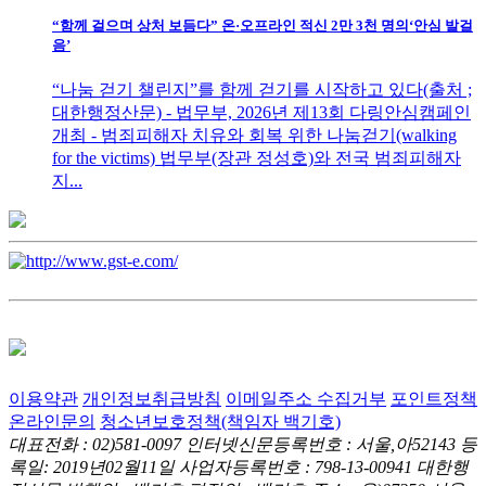
“함께 걸으며 상처 보듬다” 온·오프라인 적신 2만 3천 명의‘안심 발걸
음’
“나눔 걷기 챌린지”를 함께 걷기를 시작하고 있다(출처 ;
대한행정산문) - 법무부, 2026년 제13회 다링안심캠페인
개최 - 범죄피해자 치유와 회복 위한 나눔걷기(walking
for the victims) 법무부(장관 정성호)와 전국 범죄피해자
지...
이용약관
개인정보취급방침
이메일주소 수집거부
포인트정책
온라인문의
청소년보호정책(책임자 백기호)
대표전화 : 02)581-0097
인터넷신문등록번호 : 서울,아52143
등
록일: 2019년02월11일
사업자등록번호 : 798-13-00941
대한행