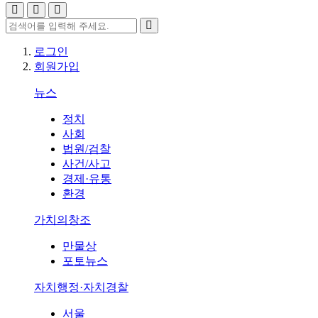
로그인
회원가입
뉴스
정치
사회
법원/검찰
사건/사고
경제·유통
환경
가치의창조
만물상
포토뉴스
자치행정·자치경찰
서울