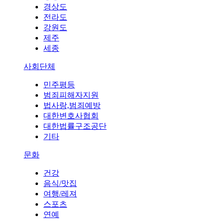
경상도
전라도
강원도
제주
세종
사회단체
민주평등
범죄피해자지원
법사랑,범죄예방
대한변호사협회
대한법률구조공단
기타
문화
건강
음식/맛집
여행/레져
스포츠
연예