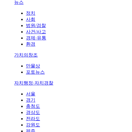
뉴스
정치
사회
법원/검찰
사건/사고
경제·유통
환경
가치의창조
만물상
포토뉴스
자치행정·자치경찰
서울
경기
충청도
경상도
전라도
강원도
제주