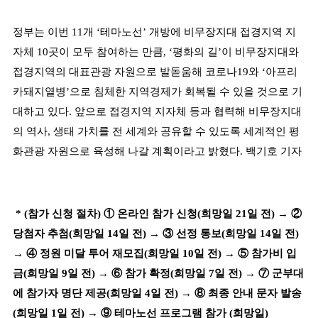
정부는 이번
11
개
‘
테마노선
’
개방에 비무장지대 접경지역 지
자체
10
곳이 모두 참여하는 만큼
, ‘
평화의 길
’
이 비무장지대와
접경지역의 대표관광 자원으로 발돋움해 코로나
19
와
‘
아프리
카돼지열병
’
으로 침체한 지역경제가 회복될 수 있을 것으로 기
대하고 있다
.
앞으로 접경지역 지자체 등과 협력해 비무장지대
의 역사
,
생태 가치를 전 세계와 공유할 수 있도록 세계적인 평
화관광 자원으로 육성해 나갈 계획이라고 밝혔다
.
백기호 기자
* (
참가 신청 절차
)
①
온라인 참가 신청
(
희망일
21
일 전
)
→ ②
당첨자 추첨
(
희망일
14
일 전
)
→ ③
선정 통보
(
희망일
14
일 전
)
→ ④
정원 미달 투어 재모집
(
희망일
10
일 전
)
→ ⑤
참가비 입
금
(
희망일
9
일 전
)
→ ⑥
참가 확정
(
희망일
7
일 전
)
→ ⑦
군부대
에 참가자 명단 제공
(
희망일
4
일 전
)
→ ⑧
최종 안내 문자 발송
(
희망일
1
일 전
)
→ ⑨
테마노선 프로그램 참가
(
희망일
)