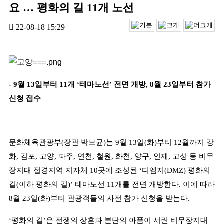
요 … 평화의 길 11개 노선
22-08-18 15:29
- 9
월
13
일부터
11
개
‘
테마노선
’
전면 개방
, 8
월
23
일부터 참가
신청 접수
문화체육관광부
(
장관 박보균
)
는
9
월
13
일
(
화
)
부터
12
월까지 강
화
,
김포
,
고양
,
파주
,
연천
,
철원
,
화천
,
양구
,
인제
,
고성 등 비무
장지대 접경지역 지자체
10
곳에 조성된
‘
디엠지
(DMZ)
평화의
길
(
이하 평화의 길
)’
테마노선
11
개를 전면 개방한다
.
이에 따라
8
월
23
일
(
화
)
부터 관광객들의 사전 참가 신청을 받는다
.
‘
평화의 길
’
은 전쟁의 상흔과 분단의 아픔이 서린 비무장지대