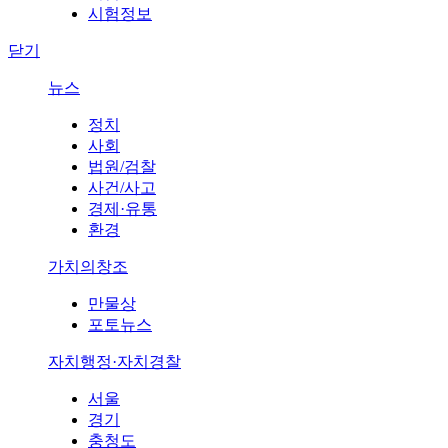
시험정보
닫기
뉴스
정치
사회
법원/검찰
사건/사고
경제·유통
환경
가치의창조
만물상
포토뉴스
자치행정·자치경찰
서울
경기
충청도