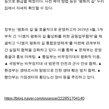
등으로 환급할 예정이다
.
사전 예약 방법 등은
‘
평화의 길
’
누리
집에서 자세히 확인할 수 있다
.
정부는
‘
평화의 길
’
을 효율적으로 운영하고자
2019
년
4
월
, 5
개
부처 간
‘
디엠지 평화의 길 활성화를 위한 공동업무협약
’
을 체
결하고
‘
디엠지 평화의 길 통합운영체계
’
를 마련해 관계부처
간 실질적 협력을 강화하고 있다
.
이를 통해
▲
문체부는 운영
총괄과 홍보 마케팅
,
▲
통일부는 비무장지대의 평화적 이용
,
▲
국방부는 비무장지대 내 방문객 안전과 군사 안보 협력
,
▲
환경부는 생태조사와 탐방으로 인한 생태 훼손 방지 협력
,
▲
행안부는 거점센터와 횡단노선 정비 등을 추진하고 있다
.
https://blog.naver.com/ossesse/222851704140