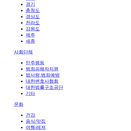
경기
충청도
경상도
전라도
강원도
제주
세종
사회단체
민주평등
범죄피해자지원
법사랑,범죄예방
대한변호사협회
대한법률구조공단
기타
문화
건강
음식/맛집
여행/레져