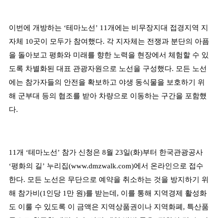
이번에 개방하는
‘
테마노선
’ 11
개에는 비무장지대 접경지역 지
자체
10
곳이 모두가 참여했다
.
각 지자체는 전쟁과 분단의 아픔
을 돌아보고 평화와 미래를 향한 노력을 현장에서 체험할 수 있
도록 차별화된 대표 관광자원으로 노선을 구성했다
.
모든 노선
에는 참가자들의 안전을 확보하고 야생 동식물을 보호하기 위
해 군부대 등의 협조를 받아 차량으로 이동하는 구간을 포함했
다
.
11
개
‘
테마노선
’
참가 신청은
8
월
23
일
(
화
)
부터 한국관광공사
‘
평화의 길
’
누리집
(www.dmzwalk.com)
에서 온라인으로 접수
한다
.
모든 노선은 무단으로 예약을 취소하는 것을 방지하기 위
해 참가비
(1
인당
1
만 원
)
를 받는데
,
이를 통해 지역경제 활성화
도 이룰 수 있도록 이 금액은 지역상품권이나 지역화폐
,
특산품