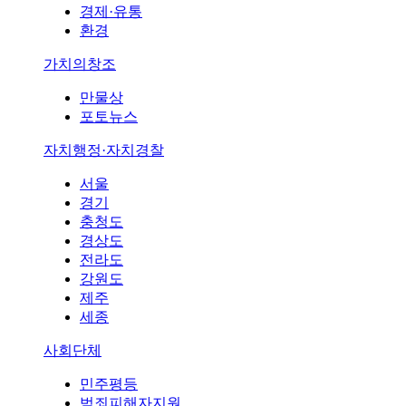
경제·유통
환경
가치의창조
만물상
포토뉴스
자치행정·자치경찰
서울
경기
충청도
경상도
전라도
강원도
제주
세종
사회단체
민주평등
범죄피해자지원