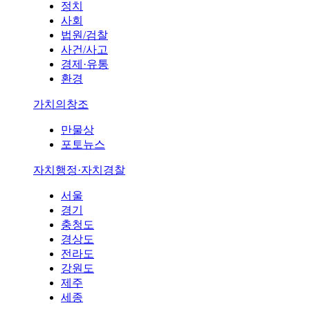
정치
사회
법원/검찰
사건/사고
경제·유통
환경
가치의창조
만물상
포토뉴스
자치행정·자치경찰
서울
경기
충청도
경상도
전라도
강원도
제주
세종