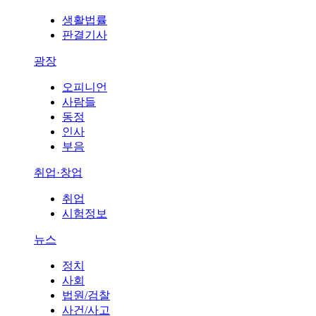
생활법률
판결기사
광장
오피니언
사람들
동정
인사
부음
취업·창업
취업
시험정보
뉴스
정치
사회
법원/검찰
사건/사고