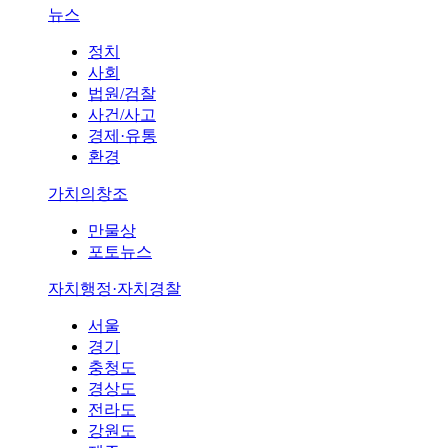
뉴스
정치
사회
법원/검찰
사건/사고
경제·유통
환경
가치의창조
만물상
포토뉴스
자치행정·자치경찰
서울
경기
충청도
경상도
전라도
강원도