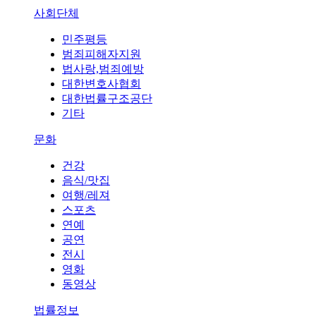
사회단체
민주평등
범죄피해자지원
법사랑,범죄예방
대한변호사협회
대한법률구조공단
기타
문화
건강
음식/맛집
여행/레져
스포츠
연예
공연
전시
영화
동영상
법률정보