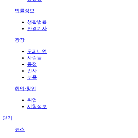
법률정보
생활법률
판결기사
광장
오피니언
사람들
동정
인사
부음
취업·창업
취업
시험정보
닫기
뉴스