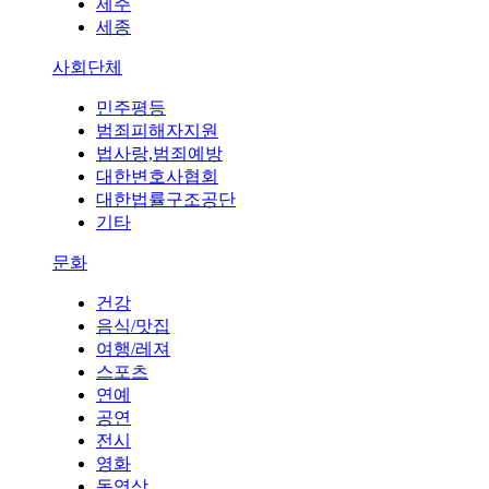
제주
세종
사회단체
민주평등
범죄피해자지원
법사랑,범죄예방
대한변호사협회
대한법률구조공단
기타
문화
건강
음식/맛집
여행/레져
스포츠
연예
공연
전시
영화
동영상