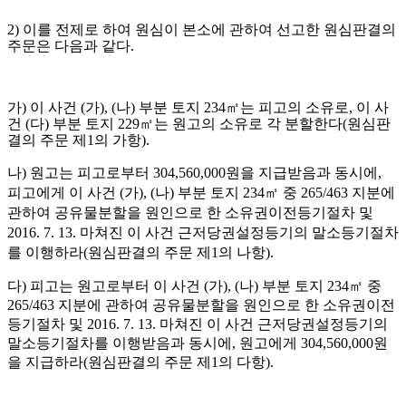
2)
이를 전제로 하여 원심이 본소에 관하여 선고한 원심판결의
주문은 다음과 같다
.
가
)
이 사건
(
가
), (
나
)
부분 토지
234
㎡
는 피고의 소유로
,
이 사
건
(
다
)
부분 토지
229
㎡
는 원고의 소유로 각 분할한다
(
원심판
결의 주문 제
1
의 가항
).
나
)
원고는 피고로부터
304,560,000
원을 지급받음과 동시에
,
피고에게 이 사건
(
가
), (
나
)
부분 토지
234
㎡
중
265/463
지분에
관하여 공유물분할을 원인으로 한 소유권이전등기절차 및
2016. 7. 13.
마쳐진 이 사건 근저당권설정등기의 말소등기절차
를 이행하라
(
원심판결의 주문 제
1
의 나항
).
다
)
피고는 원고로부터 이 사건
(
가
), (
나
)
부분 토지
234
㎡
중
265/463
지분에 관하여 공유물분할을 원인으로 한 소유권이전
등기절차 및
2016. 7. 13.
마쳐진 이 사건 근저당권설정등기의
말소등기절차를 이행받음과 동시에
,
원고에게
304,560,000
원
을 지급하라
(
원심판결의 주문 제
1
의 다항
).