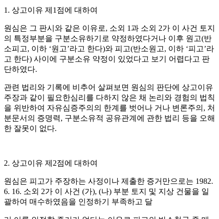
1.
상고이유 제
1
점에 대하여
원심은 그 판시와 같은 이유로
,
소외
1
과 소외
2
가 이 사건 토지
의 특정부분을 구분소유하기로 약정하였다거나 이후 원고
(
반
소피고
,
이하
‘
원고
’
라고 한다
)
와 피고
(
반소원고
,
이하
‘
피고
’
라
고 한다
)
사이에 구분소유 약정이 있었다고 보기 어렵다고 판
단하였다
.
관련 법리와 기록에 비추어 살펴보면 원심의 판단에 상고이유
주장과 같이 필요한심리를 다하지 않은 채 논리와 경험의 법칙
을 위반하여 자유심증주의의 한계를 벗어나 거나 변론주의
,
처
분문서의 증명력
,
구분소유적 공유관계에 관한 법리 등을 오해
한 잘못이 없다
.
2.
상고이유 제
2
점에 대하여
원심은 피고가 주장하는 사정이나 제출한 증거만으로는
1982.
6. 16.
소외
2
가 이 사건
(
가
), (
나
)
부분 토지 및 지상 건물을 일
괄하여 매수하였음을 인정하기 부족하고 달