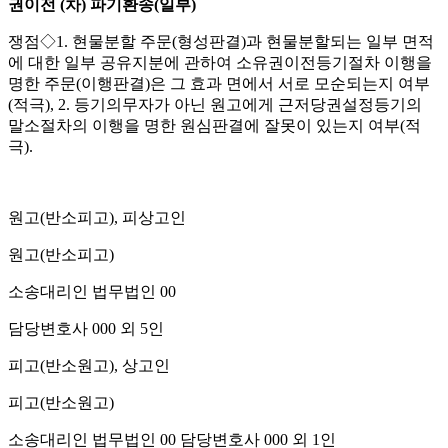
권이전
(
차
)
파기환송
(
일부
)
쟁점
◇
1.
현물분할 주문
(
형성판결
)
과 현물분할되는 일부 면적
에 대한 일부 공유지분에 관하여 소유권이전등기절차 이행을
명한 주문
(
이행판결
)
은 그 효과 면에서 서로 모순되는지 여부
(
적극
), 2.
등기의무자가 아닌 원고에게 근저당권설정등기의
말소절차의 이행을 명한 원심판결에 잘못이 있는지 여부
(
적
극
).
원고
(
반소피고
),
피상고인
원고
(
반소피고
)
소송대리인 법무법인
00
담당변호사
000
외
5
인
피고
(
반소원고
),
상고인
피고
(
반소원고
)
소송대리인 법무법인
00
담당변호사
000
외
1
인