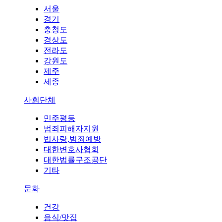
서울
경기
충청도
경상도
전라도
강원도
제주
세종
사회단체
민주평등
범죄피해자지원
법사랑,범죄예방
대한변호사협회
대한법률구조공단
기타
문화
건강
음식/맛집