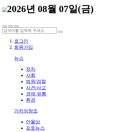
2026년 08월 07일(금)
로그인
회원가입
뉴스
정치
사회
법원/검찰
사건/사고
경제·유통
환경
가치의창조
만물상
포토뉴스