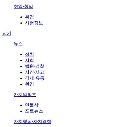
취업·창업
취업
시험정보
닫기
뉴스
정치
사회
법원/검찰
사건/사고
경제·유통
환경
가치의창조
만물상
포토뉴스
자치행정·자치경찰