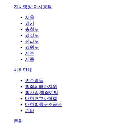
자치행정·자치경찰
서울
경기
충청도
경상도
전라도
강원도
제주
세종
사회단체
민주평등
범죄피해자지원
법사랑,범죄예방
대한변호사협회
대한법률구조공단
기타
문화