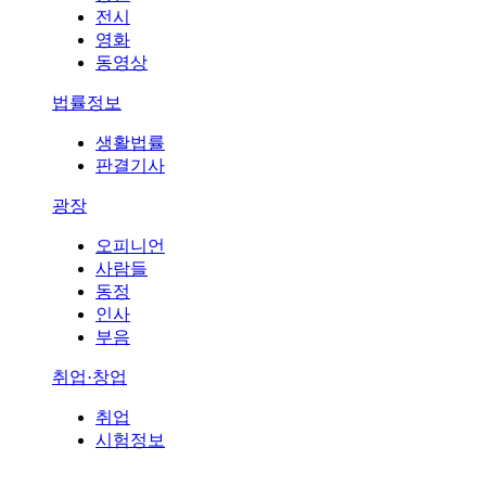
전시
영화
동영상
법률정보
생활법률
판결기사
광장
오피니언
사람들
동정
인사
부음
취업·창업
취업
시험정보