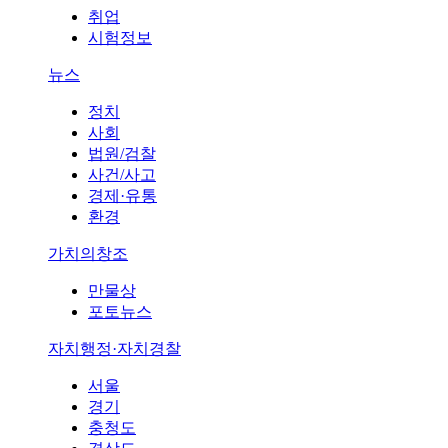
취업
시험정보
뉴스
정치
사회
법원/검찰
사건/사고
경제·유통
환경
가치의창조
만물상
포토뉴스
자치행정·자치경찰
서울
경기
충청도