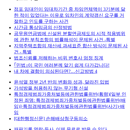
점포 임대인이 임대차기간 중 차임연체액이 3기분에 달
한 적이 있었다는 이유로 임차인의 계약갱신 요구를 거
절하고 인도를 구하는 사건
시간급 통상임금의 산정방법
공무원연금법에 신설된 분할연금제도의 시적 적용범위
에 관한 부칙조항의 법률해석이 문제된 사건 -특별
지역주택조합의 재산세 과세표준 합산 방식이 문제된 사
건 - 특별
법조신뢰를 저해하는 비위 변호사 엄정 징계
｢민법｣이 국민 여러분께 알기 쉽게 다가갑니다!
내 차에 결함이 의심된다면?…신고방법 4
윤석열 정부 2년 반의 변화와 성과, 달라진 입법
가석방을 허용하지 않는 무기형 신설
특정경제범죄가중처벌등에관한법률위반(횡령)[일부 인
정된 죄명: 특정경제범죄가중처벌등에관한법률위반(배
임)]⋅특정경제범죄가중처벌등에관한법률위반(사기)⋅배
임
[대한행정신문] 손해배상청구등의소
재판기록 열람·등사, 이제 무료로 받을 수 있다