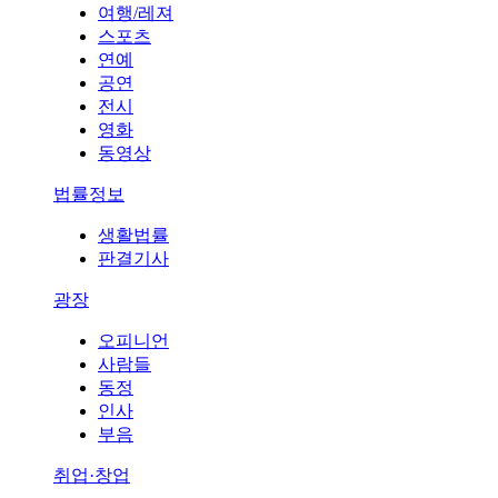
여행/레져
스포츠
연예
공연
전시
영화
동영상
법률정보
생활법률
판결기사
광장
오피니언
사람들
동정
인사
부음
취업·창업