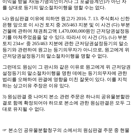
이익을 받을 자
(
등기명의인이거나 그 포괄승계인
)
가 아닌 자
를 상대로 등기의 말소절차이행을 명할 수는 없다
.
나
)
원심판결 이유에 의하면 원고가
2016. 7. 13.
주식회사 신한
은행 앞으로 이 사건 토지 중
265/463
지분 및 이 사건
(
다
)
부분
건물에 관하여 채권최고액
1,470,000,000
원인 근저당권설정등
기를 마쳐주었음을 알 수 있다
.
따라서 이 사건
(
가
), (
나
)
부분
토지
234
㎡
중
265/463
지분에 관한 근저당권설정등기의 말소
등기와 관련하여 원고는 등기의무자가 아니므로
,
원고에게 위
근저당권설정등기의 말소절차이행을 명할 수 없다
.
그런데도 원심이 그 판시와 같은 이유로 원고에게 위 근저당권
설정등기의 말소절차이행을 명한 데에는 등기의무자에 관한
법리를 오해하여 판결에 영향을 미친 잘못이 있다
.
이를 지적
하는 상고이유 주장은 이유 있다
.
3)
원심판결 중 나머지 본소 관련 주문은 하나의 공유물분할판
결로 함께 확정되어야 하므로 본소에 관한 원심판결은 모두 그
대로 유지될 수 없다
.
☞
본소인 공유물분할청구의 소에서의 원심판결 주문 중 현물