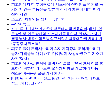
피고인에 대한 추징판결에 기초하여 신청인들 명의로 등
기되어 있는 부동산을 압류한 검사의 처분에 대한 이의
신청 사건
스토킹, 처벌되는 범죄 … 징역형
부당이득금
사기⋅특정경제범죄가중처벌등에관한법률위반(횡령)⋅업
무상횡령⋅업무상배임⋅사전자기록등위작⋅위작사전자기
록등행사⋅범죄수익은닉의규제및처벌등에관한법률위반
⋅공정증서원본불?
피고인들이 문화재수리기술자 자격증과 문화재수리기
능자 자격증을 대여하고, 대여받아 사용하였다고 기소된
사건(형사)
피고인이 사설 인터넷 도박사이트를 운영하면서 이를 홍
보하기 위하여 카카오톡 오픈채팅방을 개설하여 아동·
청소년이용음란물을 게시한 사건
[대법원 2020. 8. 20. 선고 판결] 2017다260636 임대차보
증금 (차) 상고기각