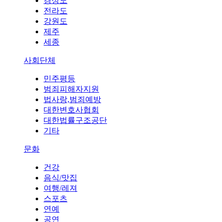
경상도
전라도
강원도
제주
세종
사회단체
민주평등
범죄피해자지원
법사랑,범죄예방
대한변호사협회
대한법률구조공단
기타
문화
건강
음식/맛집
여행/레져
스포츠
연예
공연