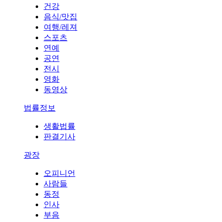
건강
음식/맛집
여행/레져
스포츠
연예
공연
전시
영화
동영상
법률정보
생활법률
판결기사
광장
오피니언
사람들
동정
인사
부음