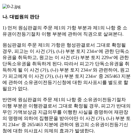
나
.
대법원의 판단
1)
먼저 원심판결의 주문 제
1
의 가항 부분과 제
1
의 나항 중 소
유권이전등기절차 이행 부분에 관하여 직권으로 살펴본다
.
원심판결의 주문 제
1
의 가항은 형성판결로서 그대로 확정될
경우
,
피고는 이 사건
(
가
), (
나
)
부분 토지
234
㎡
에 관한 단독소
유권을 취득하고
,
원고는 이 사건
(
다
)
부분 토지
229
㎡
에 관한
단독소유권을 취득하게 된다
.
따라서 피고가 단독소유권을 취
득하게 될 이 사건
(
가
), (
나
)
부분 토지
234
㎡
와 관련하여
,
원고
가 피고에게 이 사건
(
가
), (
나
)
부분 토지
234
㎡
중
265/463
지분
에 관하여 소유권이전등기신청에 대한 의사표시를 별도로 할
필요가 없다
.
반면에 원심판결의 주문 제
1
의 나항 중 소유권이전등기절차
이행 부분은 이행판결로서 그대로 확정될 경우
,
피고가 반대의
무인 가액보상금 지급의무를 이행한 사실을 증명하여 재판장
의 명령에 의하여 집행문을 받아야만 이 사건
(
가
), (
나
)
부분 토
지
234
㎡
중
265/463
지분에 관하여 원고의 소유권이전등기신
청에 대한 의사표시 의제의 효과가 발생한다
.