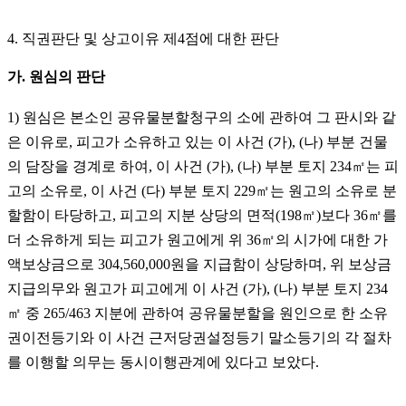
4.
직권판단 및 상고이유 제
4
점에 대한 판단
가
.
원심의 판단
1)
원심은 본소인 공유물분할청구의 소에 관하여 그 판시와 같
은 이유로
,
피고가 소유하고 있는 이 사건
(
가
), (
나
)
부분 건물
의 담장을 경계로 하여
,
이 사건
(
가
), (
나
)
부분 토지
234
㎡
는 피
고의 소유로
,
이 사건
(
다
)
부분 토지
229
㎡
는 원고의 소유로 분
할함이 타당하고
,
피고의 지분 상당의 면적
(198
㎡
)
보다
36
㎡
를
더 소유하게 되는 피고가 원고에게 위
36
㎡
의 시가에 대한 가
액보상금으로
304,560,000
원을 지급함이 상당하며
,
위 보상금
지급의무와 원고가 피고에게 이 사건
(
가
), (
나
)
부분 토지
234
㎡
중
265/463
지분에 관하여 공유물분할을 원인으로 한 소유
권이전등기와 이 사건 근저당권설정등기 말소등기의 각 절차
를 이행할 의무는 동시이행관계에 있다고 보았다
.