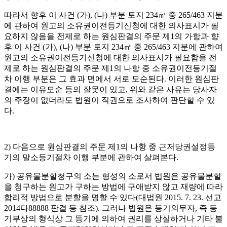
따라서 향후 이 사건
(
가
), (
나
)
부분 토지
234
㎡
중
265/463
지분
에 관하여 원고의 소유권이전등기신청에 대한 의사표시가 필
요하지 않음을 전제로 하는 원심판결의 주문 제
1
의 가항과 향
후 이 사건
(
가
), (
나
)
부분 토지
234
㎡
중
265/463
지분에 관하여
원고의 소유권이전등기신청에 대한 의사표시가 필요함을 전
제로 하는 원심판결의 주문 제
1
의 나항 중 소유권이전등기절
차 이행 부분은 그 효과 면에서 서로 모순된다
.
이러한 원심판
결에는 이유모순 등의 잘못이 있고
,
위와 같은 사유는 당사자
의 주장이 없더라도 법원이 직권으로 조사하여 판단할 수 있
다
.
2)
다음으로 원심판결의 주문 제
1
의 나항 중 근저당권설정등
기의 말소등기절차 이행 부분에 관하여 살펴본다
.
가
)
공유물분할청구의 소는 형성의 소로서 법원은 공유물분할
을 청구하는 원고가 구하는 방법에 구애받지 않고 재량에 따라
합리적 방법으로 분할을 명할 수 있다
(
대법원
2015. 7. 23.
선고
2014
다
88888
판결 등 참조
).
그러나 법원은 등기의무자
,
즉 등
기부상의 형식상 그 등기에 의하여 권리를 상실하거나 기타 불