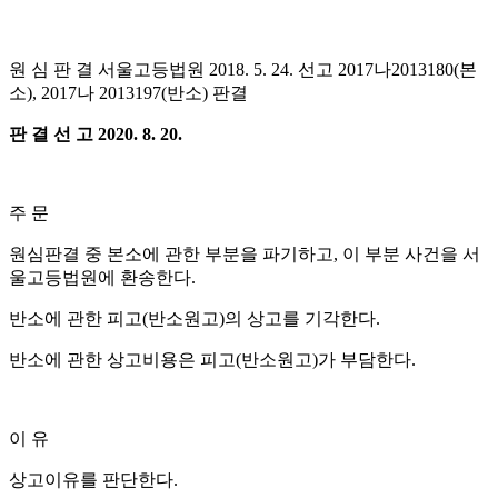
원 심 판 결 서울고등법원
2018. 5. 24.
선고
2017
나
2013180(
본
소
), 2017
나
2013197(
반소
)
판결
판 결 선 고
2020. 8. 20.
주
문
원심판결 중 본소에 관한 부분을 파기하고
,
이 부분 사건을 서
울고등법원에 환송한다
.
반소에 관한 피고
(
반소원고
)
의 상고를 기각한다
.
반소에 관한 상고비용은 피고
(
반소원고
)
가 부담한다
.
이
유
상고이유를 판단한다
.