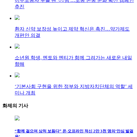
이주노동자 부를 땐 '○○님'…노동 존중 문화 확산 캠페인
추진
환자 신약 보장성 높이고 제약 혁신은 촉진…약가제도
개편안 의결
소년원 학생, 멘토와 멘티가 함께 그려가는 새로운 내일
향해
‘기본사회 구현을 위한 정부와 지방자치단체의 역할’ 세
미나 개최
화제의
기사
“함께 걸으며 상처 보듬다” 온·오프라인 적신 2만 3천 명의‘안심 발걸
음’