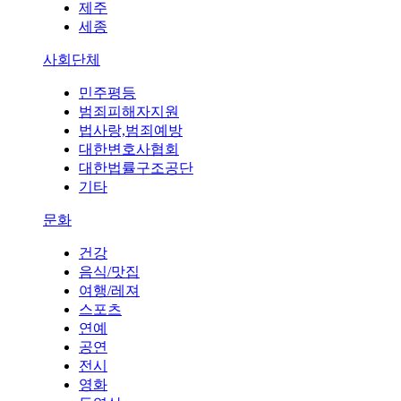
제주
세종
사회단체
민주평등
범죄피해자지원
법사랑,범죄예방
대한변호사협회
대한법률구조공단
기타
문화
건강
음식/맛집
여행/레져
스포츠
연예
공연
전시
영화