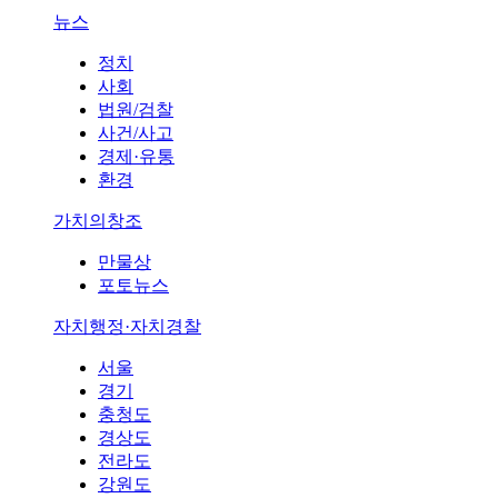
뉴스
정치
사회
법원/검찰
사건/사고
경제·유통
환경
가치의창조
만물상
포토뉴스
자치행정·자치경찰
서울
경기
충청도
경상도
전라도
강원도