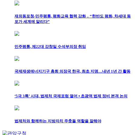
재외동포청-민주평통, 평화교육 협력 강화 ․ “한반도 평화, 차세대 동
포가 세계에 알리다”
민주평통, 제22대 강창일 수석부의장 취임
국제재생에너지기구 총회 의장국 한국, 최초 지명…내년 1년 간 활동
‘5극 3특’ 시대, 법제처 국제포럼 열어 ⦁ 초광역 법제 정비 본격 논의
법제처와 함께하는 지방자치 주춧돌 역할을 잘해야