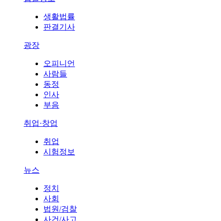
생활법률
판결기사
광장
오피니언
사람들
동정
인사
부음
취업·창업
취업
시험정보
뉴스
정치
사회
법원/검찰
사건/사고