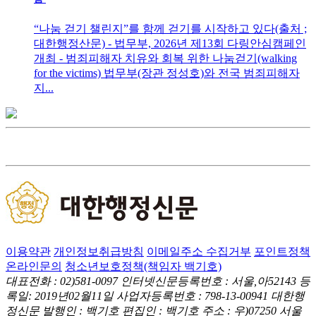
“나눔 걷기 챌린지”를 함께 걷기를 시작하고 있다(출처 ;
대한행정산문) - 법무부, 2026년 제13회 다링안심캠페인
개최 - 범죄피해자 치유와 회복 위한 나눔걷기(walking
for the victims) 법무부(장관 정성호)와 전국 범죄피해자
지...
이용약관
개인정보취급방침
이메일주소 수집거부
포인트정책
온라인문의
청소년보호정책(책임자 백기호)
대표전화 : 02)581-0097
인터넷신문등록번호 : 서울,아52143
등
록일: 2019년02월11일
사업자등록번호 : 798-13-00941
대한행
정신문 발행인 : 백기호
편집인 : 백기호
주소 : 우)07250 서울