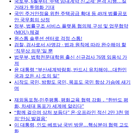
국토부, 6월부터 '주택 임대계약 신고제' 본격 시행…실
거래가 투명화 기대
국민 주거안정을 위한 주택공급 확대 등 49개 법률공포
안 국무회의 상정
정부, 법률구조 서비스 플랫폼 협의체 구성 및 업무협약
(MOU) 체결
원스톱 솔루션 센터로 걱정 스톱!
검찰, 검사로서 사명감 · 법과 원칙에 따라 완수해야 할
‘직무상 의무’일 뿐
법무부, 법학전문대학원 출신 신규검사 76명 임용식 가
져
윤 대통령 “부산세계박람회, 반드시 유치해야…대한민
국과 모든 시·도의 일”
시작도 국민, 방향도 국민, 목표도 국민 항상 가슴에 새기
며
재외동포청-민주평통, 평화교육 협력 강화 ․ “한반도 평
화, 차세대 동포가 세계에 알리다”
“함께 걸으며 상처 보듬다” 온·오프라인 적신 2만 3천 명
의‘안심 발걸음’
이 대통령, 인도·베트남 국빈 방문…핵심분야 협력 고도
화