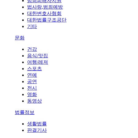
범죄피해자지원
법사랑,범죄예방
대한변호사협회
대한법률구조공단
기타
문화
건강
음식/맛집
여행/레져
스포츠
연예
공연
전시
영화
동영상
법률정보
생활법률
판결기사