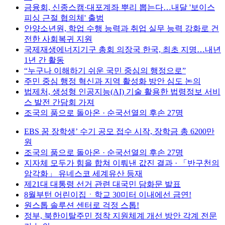
금융회, 신종스캠·대포계좌 뿌리 뽑는다…내달 '보이스
피싱 근절 협의체' 출범
안양소년원, 학업 수행 능력과 취업 실무 능력 강화로 건
전한 사회복귀 지원
국제재생에너지기구 총회 의장국 한국, 최초 지명…내년
1년 간 활동
“누구나 이해하기 쉬운 국민 중심의 행정으로”
주민 중심 행정 혁신과 지역 활성화 방안 심도 논의
법제처, 생성형 인공지능(AI) 기술 활용한 법령정보 서비
스 발전 간담회 가져
조국의 품으로 돌아온 · 순국선열의 후손 27명
EBS 꿈 장학생’ 수기 공모 접수 시작, 장학금 총 6200만
원
조국의 품으로 돌아온 · 순국선열의 후손 27명
지자체 모두가 힘을 합쳐 이뤄낸 값진 결과 · 「반구천의
암각화」 유네스코 세계유산 등재
제21대 대통령 선거 관련 대국민 담화문 발표
8월부턴 어린이집ㆍ학교 30미터 이내에선 금연!
원스톱 솔루션 센터로 걱정 스톱!
정부, 북한이탈주민 정착 지원체계 개선 방안 각계 전문