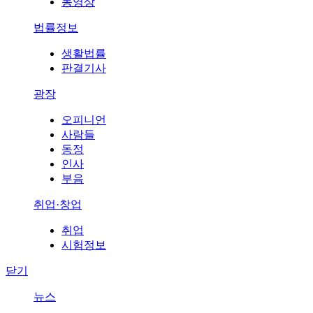
동영상
법률정보
생활법률
판결기사
광장
오피니언
사람들
동정
인사
부음
취업·창업
취업
시험정보
닫기
뉴스