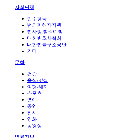
사회단체
민주평등
범죄피해자지원
법사랑,범죄예방
대한변호사협회
대한법률구조공단
기타
문화
건강
음식/맛집
여행/레져
스포츠
연예
공연
전시
영화
동영상
법률정보