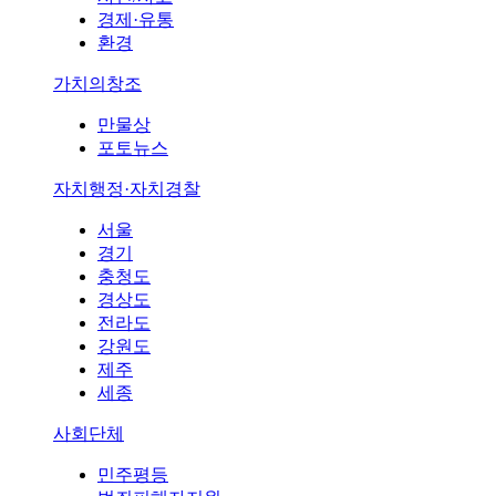
경제·유통
환경
가치의창조
만물상
포토뉴스
자치행정·자치경찰
서울
경기
충청도
경상도
전라도
강원도
제주
세종
사회단체
민주평등