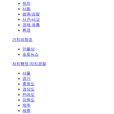
정치
사회
법원/검찰
사건/사고
경제·유통
환경
가치의창조
만물상
포토뉴스
자치행정·자치경찰
서울
경기
충청도
경상도
전라도
강원도
제주
세종