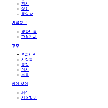
전시
영화
동영상
법률정보
생활법률
판결기사
광장
오피니언
사람들
동정
인사
부음
취업·창업
취업
시험정보