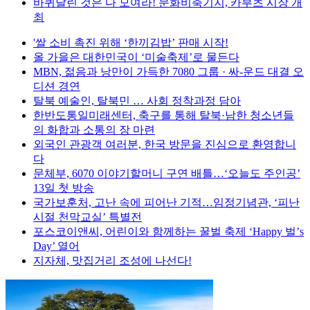
바퀴달린 것은 다 모여라! 문화비축기지, 카부츠 시장 개
최
'쌀 소비 촉진 위해 ‘한끼김밥’ 판매 시작!
올 가을은 대한민국이 ‘미술축제’로 물든다
MBN, 젊음과 낭만이 가득한 7080 그룹 · 싸-운드 대결 오
디션 경연
탈북 예술인, 탈북민 … 사회 정착과정 담아
한반도통일미래센터, 축구를 통해 탈북·남한 청소년들
의 화합과 소통의 장 마련
외국인 관광객 여러분, 한국 방문을 진심으로 환영합니
다
문체부, 6070 이야기할머니 구연 배틀…‘오늘도 주인공’
13일 첫 방송
국가보훈처, 고난 속에 피어난 기적…임정기념관, ‘피난
시절 천막교실’ 특별전
포스코이앤씨, 어린이와 함께하는 꿀벌 축제 ‘Happy 벌’s
Day’ 열어
지자체, 맛집거리 조성에 나선다!