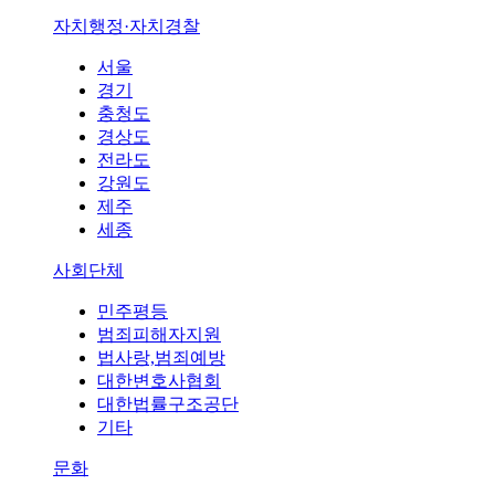
자치행정·자치경찰
서울
경기
충청도
경상도
전라도
강원도
제주
세종
사회단체
민주평등
범죄피해자지원
법사랑,범죄예방
대한변호사협회
대한법률구조공단
기타
문화