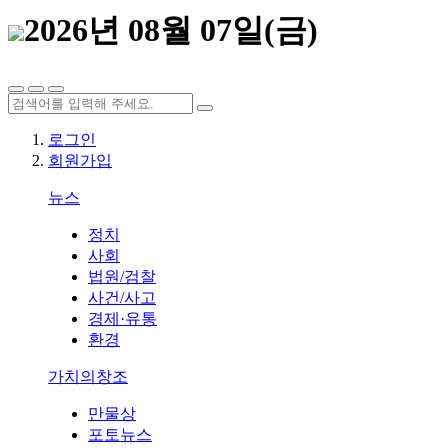
2026년 08월 07일(금)
로그인
회원가입
뉴스
정치
사회
법원/검찰
사건/사고
경제·유통
환경
가치의창조
만물상
포토뉴스