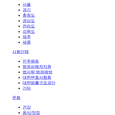
서울
경기
충청도
경상도
전라도
강원도
제주
세종
사회단체
민주평등
범죄피해자지원
법사랑,범죄예방
대한변호사협회
대한법률구조공단
기타
문화
건강
음식/맛집