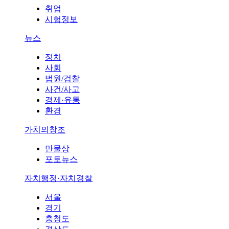
취업
시험정보
뉴스
정치
사회
법원/검찰
사건/사고
경제·유통
환경
가치의창조
만물상
포토뉴스
자치행정·자치경찰
서울
경기
충청도