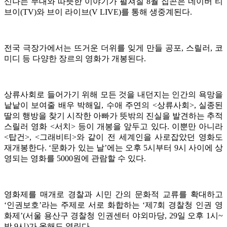
신나는 무대와 따뜻한 이야기가 펼쳐질 8월 집콘은 네이버 티
브이(TV)와 브이 라이브(V LIVE)를 통해 생중계된다.
전국 극장가에서는 뜨거운 더위를 잊게 만들 공포, 스릴러, 코
미디 등 다양한 장르의 영화가 개봉된다.
상류사회로 들어가기 위해 모든 것을 내던지는 인간의 욕망을
낱낱이 보여줄 배우 박해일, 수애 주연의 <상류사회>, 실종된
딸의 행방을 찾기 시작한 아빠가 뜻밖의 진실을 발견하는 추적
스릴러 영화 <서치> 등이 개봉을 앞두고 있다. 이뿐만 아니라
<탑건>, <그래비티>와 같이 전 세계인을 사로잡았던 영화도
재개봉한다. ‘문화가 있는 날’에는 오후 5시부터 9시 사이에 상
영되는 영화를 5000원에 관람할 수 있다.
영화제를 매개로 경찰과 시민 간의 문화적 교류를 확대하고
‘인권보호’라는 주제로 서로 화합하는 ‘제7회 경찰청 인권 영
화제’(서울 용산구 경찰청 인권센터 야외마당, 29일 오후 1시~
밤 9시)가 올해도 열린다.