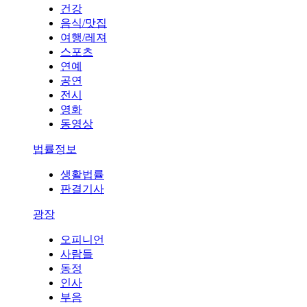
건강
음식/맛집
여행/레져
스포츠
연예
공연
전시
영화
동영상
법률정보
생활법률
판결기사
광장
오피니언
사람들
동정
인사
부음