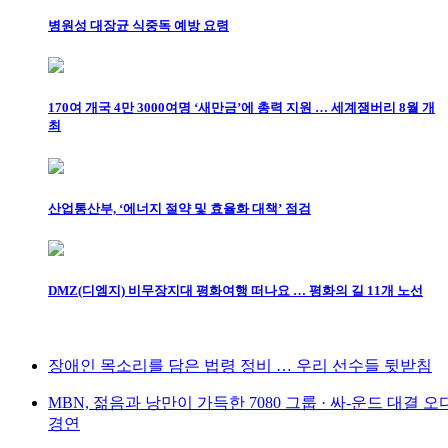
병원성 대장균 식중독 예방 요령
170여 개국 4만 3000여명 ‘새만금’에 총력 지원 … 세계잼버리 8월 개
최
산업통산부, ‘에너지 절약 및 효율화 대책’ 점검
DMZ(디엠지) 비무장지대 평화여행 떠나요 … 평화의 길 11개 노선
장애인 목소리를 담은 법령 정비 … 우리 선수들 뒷받침
MBN, 젊음과 낭만이 가득한 7080 그룹 · 싸-운드 대결 
경연