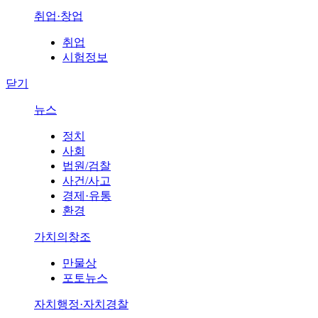
취업·창업
취업
시험정보
닫기
뉴스
정치
사회
법원/검찰
사건/사고
경제·유통
환경
가치의창조
만물상
포토뉴스
자치행정·자치경찰