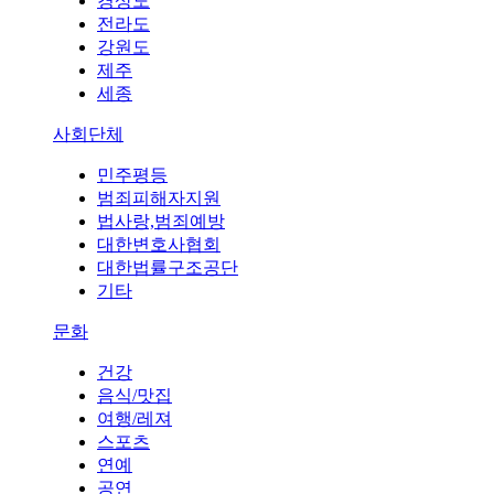
경상도
전라도
강원도
제주
세종
사회단체
민주평등
범죄피해자지원
법사랑,범죄예방
대한변호사협회
대한법률구조공단
기타
문화
건강
음식/맛집
여행/레져
스포츠
연예
공연