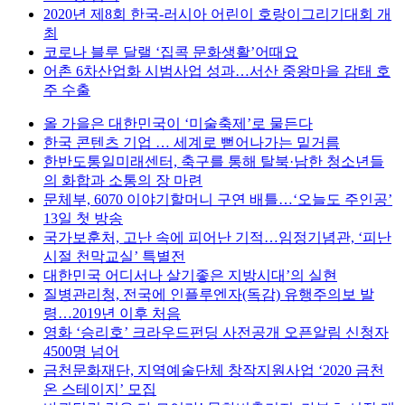
2020년 제8회 한국-러시아 어린이 호랑이그리기대회 개
최
코로나 블루 달랠 ‘집콕 문화생활’어때요
어촌 6차산업화 시범사업 성과…서산 중왕마을 감태 호
주 수출
올 가을은 대한민국이 ‘미술축제’로 물든다
한국 콘텐츠 기업 … 세계로 뻗어나가는 밑거름
한반도통일미래센터, 축구를 통해 탈북·남한 청소년들
의 화합과 소통의 장 마련
문체부, 6070 이야기할머니 구연 배틀…‘오늘도 주인공’
13일 첫 방송
국가보훈처, 고난 속에 피어난 기적…임정기념관, ‘피난
시절 천막교실’ 특별전
대한민국 어디서나 살기좋은 지방시대’의 실현
질병관리청, 전국에 인플루엔자(독감) 유행주의보 발
령…2019년 이후 처음
영화 ‘승리호’ 크라우드펀딩 사전공개 오픈알림 신청자
4500명 넘어
금천문화재단, 지역예술단체 창작지원사업 ‘2020 금천
온 스테이지’ 모집