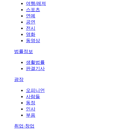
여행/레져
스포츠
연예
공연
전시
영화
동영상
법률정보
생활법률
판결기사
광장
오피니언
사람들
동정
인사
부음
취업·창업