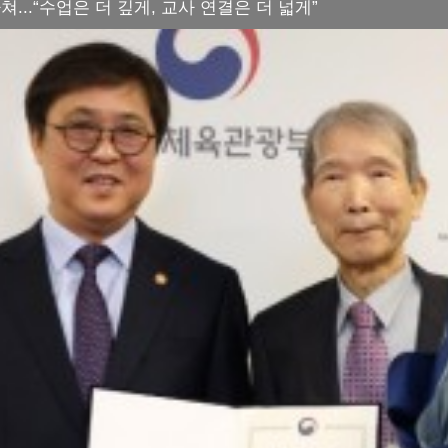
쳐...“수업은 더 깊게, 교사 연결은 더 넓게”