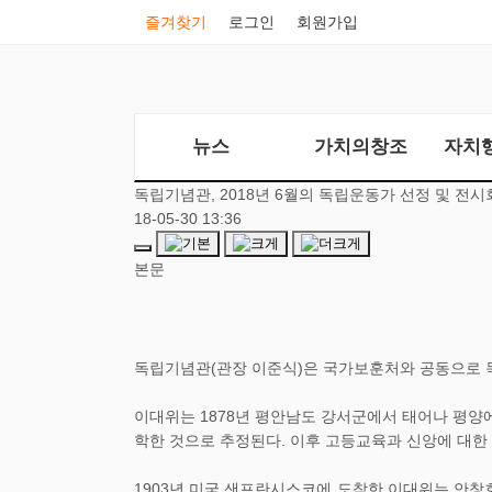
즐겨찾기
로그인
회원가입
뉴스
가치의창조
자치
독립기념관, 2018년 6월의 독립운동가 선정 및 전시
18-05-30 13:36
본문
독립기념관(관장 이준식)은 국가보훈처와 공동으로 독
이대위는 1878년 평안남도 강서군에서 태어나 평양
학한 것으로 추정된다. 이후 고등교육과 신앙에 대한
1903년 미국 샌프란시스코에 도착한 이대위는 안창