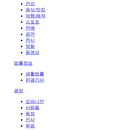
건강
음식/맛집
여행/레져
스포츠
연예
공연
전시
영화
동영상
법률정보
생활법률
판결기사
광장
오피니언
사람들
동정
인사
부음