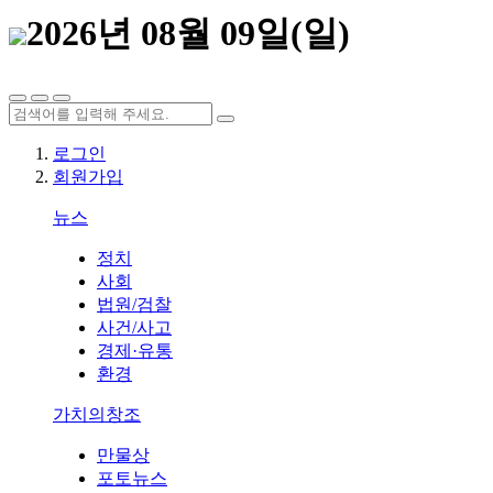
2026년 08월 09일(일)
로그인
회원가입
뉴스
정치
사회
법원/검찰
사건/사고
경제·유통
환경
가치의창조
만물상
포토뉴스